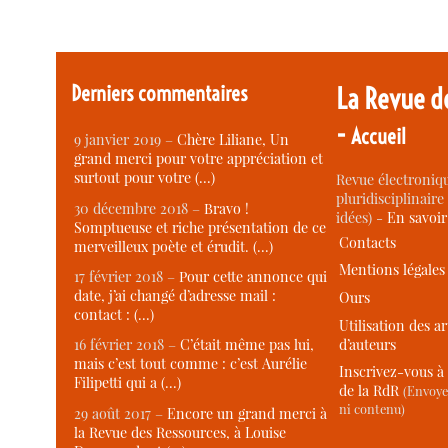
Derniers commentaires
La Revue d
-
Accueil
9 janvier 2019 –
Chère Liliane, Un
grand merci pour votre appréciation et
surtout pour votre (…)
Revue électroniqu
pluridisciplinaire 
30 décembre 2018 –
Bravo !
idées) -
En savoi
Somptueuse et riche présentation de ce
Contacts
merveilleux poète et érudit. (…)
Mentions légales
17 février 2018 –
Pour cette annonce qui
date, j’ai changé d’adresse mail :
Ours
contact : (…)
Utilisation des ar
d’auteurs
16 février 2018 –
C’était même pas lui,
mais c’est tout comme : c’est Aurélie
Inscrivez-vous à 
Filipetti qui a (…)
de la RdR
(Envoye
ni contenu)
29 août 2017 –
Encore un grand merci à
la Revue des Ressources, à Louise