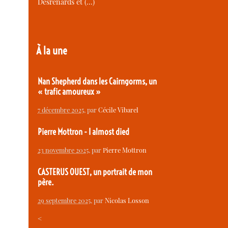
Desrenards et (…)
À la une
Nan Shepherd dans les Cairngorms, un
« trafic amoureux »
7 décembre 2025
, par
Cécile Vibarel
Pierre Mottron - I almost died
23 novembre 2025
, par
Pierre Mottron
CASTERUS OUEST, un portrait de mon
père.
29 septembre 2025
, par
Nicolas Losson
<