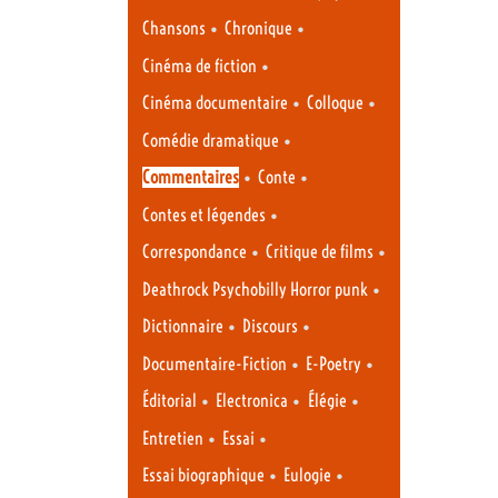
•
•
Chansons
Chronique
•
Cinéma de fiction
•
•
Cinéma documentaire
Colloque
•
Comédie dramatique
•
•
Commentaires
Conte
•
Contes et légendes
•
•
Correspondance
Critique de films
•
Deathrock Psychobilly Horror punk
•
•
Dictionnaire
Discours
•
•
Documentaire-Fiction
E-Poetry
•
•
•
Éditorial
Electronica
Élégie
•
•
Entretien
Essai
•
•
Essai biographique
Eulogie