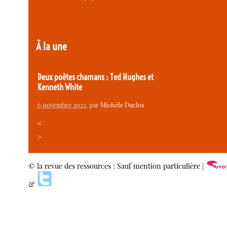
À la une
Deux poètes chamans : Ted Hughes et
Kenneth White
6 novembre 2022
, par
Michèle Duclos
<
>
© la revue des ressources : Sauf mention particulière |
&