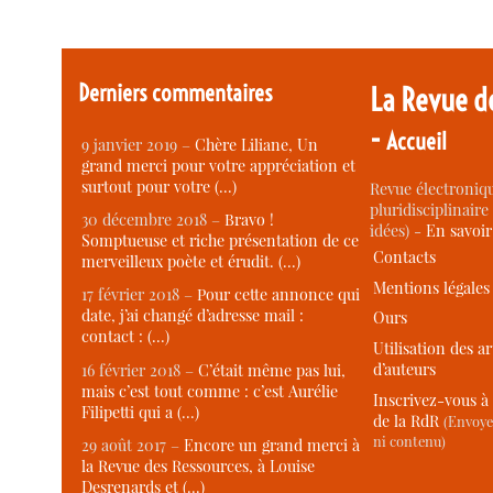
Derniers commentaires
La Revue d
-
Accueil
9 janvier 2019 –
Chère Liliane, Un
grand merci pour votre appréciation et
surtout pour votre (…)
Revue électroniqu
pluridisciplinaire 
30 décembre 2018 –
Bravo !
idées) -
En savoi
Somptueuse et riche présentation de ce
Contacts
merveilleux poète et érudit. (…)
Mentions légales
17 février 2018 –
Pour cette annonce qui
date, j’ai changé d’adresse mail :
Ours
contact : (…)
Utilisation des ar
d’auteurs
16 février 2018 –
C’était même pas lui,
mais c’est tout comme : c’est Aurélie
Inscrivez-vous à 
Filipetti qui a (…)
de la RdR
(Envoye
ni contenu)
29 août 2017 –
Encore un grand merci à
la Revue des Ressources, à Louise
Desrenards et (…)