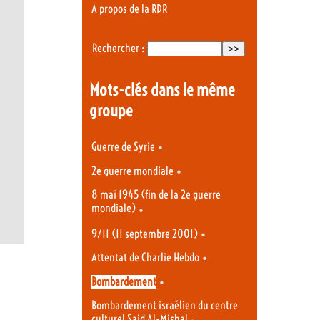
A propos de la RDR
Rechercher :
Mots-clés dans le même
groupe
•
Guerre de Syrie
•
2e guerre mondiale
8 mai 1945 (fin de la 2e guerre
mondiale)
•
•
9/11 (11 septembre 2001)
•
Attentat de Charlie Hebdo
•
Bombardement
Bombardement israélien du centre
culturel Said Al-Mishal
•