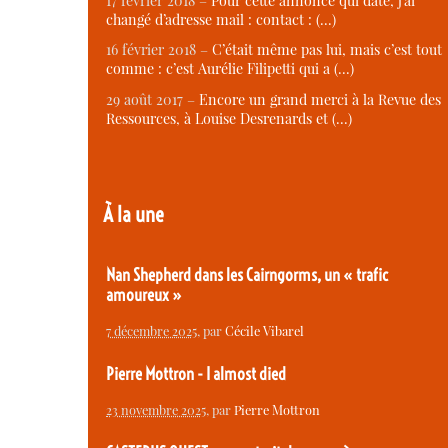
17 février 2018 –
Pour cette annonce qui date, j’ai
changé d’adresse mail : contact : (…)
16 février 2018 –
C’était même pas lui, mais c’est tout
comme : c’est Aurélie Filipetti qui a (…)
29 août 2017 –
Encore un grand merci à la Revue des
Ressources, à Louise Desrenards et (…)
À la une
Nan Shepherd dans les Cairngorms, un « trafic
amoureux »
7 décembre 2025
, par
Cécile Vibarel
Pierre Mottron - I almost died
23 novembre 2025
, par
Pierre Mottron