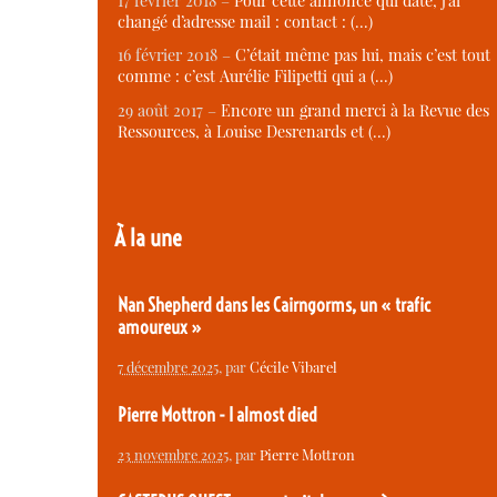
17 février 2018 –
Pour cette annonce qui date, j’ai
changé d’adresse mail : contact : (…)
16 février 2018 –
C’était même pas lui, mais c’est tout
comme : c’est Aurélie Filipetti qui a (…)
29 août 2017 –
Encore un grand merci à la Revue des
Ressources, à Louise Desrenards et (…)
À la une
Nan Shepherd dans les Cairngorms, un « trafic
amoureux »
7 décembre 2025
, par
Cécile Vibarel
Pierre Mottron - I almost died
23 novembre 2025
, par
Pierre Mottron