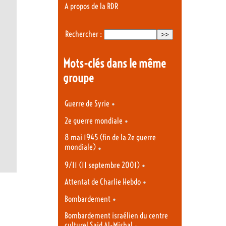
A propos de la RDR
Rechercher :
Mots-clés dans le même
groupe
•
Guerre de Syrie
•
2e guerre mondiale
8 mai 1945 (fin de la 2e guerre
mondiale)
•
•
9/11 (11 septembre 2001)
•
Attentat de Charlie Hebdo
•
Bombardement
Bombardement israélien du centre
culturel Said Al-Mishal
•