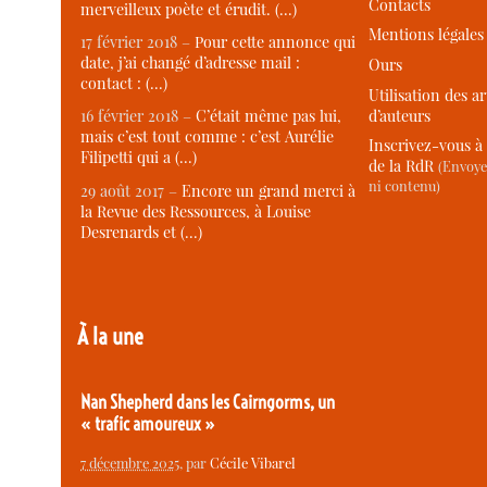
Contacts
merveilleux poète et érudit. (…)
Mentions légales
17 février 2018 –
Pour cette annonce qui
date, j’ai changé d’adresse mail :
Ours
contact : (…)
Utilisation des ar
d’auteurs
16 février 2018 –
C’était même pas lui,
mais c’est tout comme : c’est Aurélie
Inscrivez-vous à 
Filipetti qui a (…)
de la RdR
(Envoye
ni contenu)
29 août 2017 –
Encore un grand merci à
la Revue des Ressources, à Louise
Desrenards et (…)
À la une
Nan Shepherd dans les Cairngorms, un
« trafic amoureux »
7 décembre 2025
, par
Cécile Vibarel