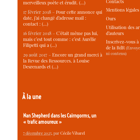
Contacts
merveilleux poète et érudit. (…)
Mentions légales
17 février 2018 –
Pour cette annonce qui
date, j’ai changé d’adresse mail :
Ours
contact : (…)
Utilisation des ar
d’auteurs
16 février 2018 –
C’était même pas lui,
mais c’est tout comme : c’est Aurélie
Inscrivez-vous à 
Filipetti qui a (…)
de la RdR
(Envoye
ni contenu)
29 août 2017 –
Encore un grand merci à
la Revue des Ressources, à Louise
Desrenards et (…)
À la une
Nan Shepherd dans les Cairngorms, un
« trafic amoureux »
7 décembre 2025
, par
Cécile Vibarel