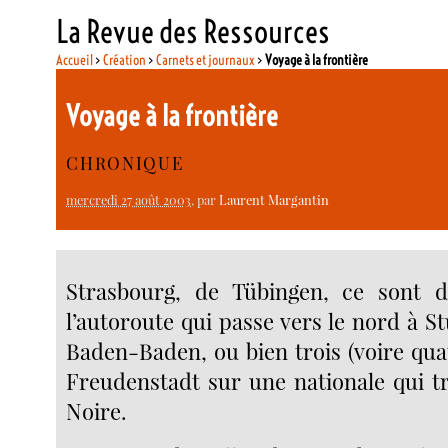
La Revue des Ressources
Accueil
>
Création
>
Carnets et journaux
>
Voyage à la frontière
Voyage à la frontière
CHRONIQUE
mercredi 27 août 2003
, par
Laurent Margantin
Strasbourg, de Tübingen, ce sont 
l’autoroute qui passe vers le nord à St
Baden-Baden, ou bien trois (voire qua
Freudenstadt sur une nationale qui tr
Noire.