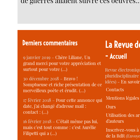
de guerres allaient suivre ces oeuvres..
Derniers commentaires
La Revue d
-
Accueil
9 janvier 2019 –
Chère Liliane, Un
grand merci pour votre appréciation et
surtout pour votre (…)
Revue électroniqu
pluridisciplinaire 
30 décembre 2018 –
Bravo !
idées) -
En savoi
Somptueuse et riche présentation de ce
Contacts
merveilleux poète et érudit. (…)
Mentions légales
17 février 2018 –
Pour cette annonce qui
date, j’ai changé d’adresse mail :
Ours
contact : (…)
Utilisation des ar
d’auteurs
16 février 2018 –
C’était même pas lui,
mais c’est tout comme : c’est Aurélie
Inscrivez-vous à 
Filipetti qui a (…)
de la RdR
(Envoye