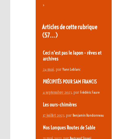
>
Articles de cette rubrique
(57…)
Ceci n’est pas le Japon - rêves et
archives
24 mai
, par
Yann Leblanc
PRÉCIPITÉS POUR SAM FRANCIS
4 septembre 2023
, par
Frédéric Faure
Les ours-chimères
17 juillet 2023
, par
Benjamin Bondonneau
Nos Longues Routes de Sable
31 mai 2023
, par
Bertrand Sinapi