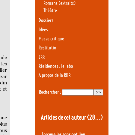
Romans (extraits)
Théâtre
Dossiers
Idées
Masse critique
Restitutio
oule
ERR
 les
Résidences : le labo
lier
A propos de la RDR
azar
rdin
t et
Rechercher :
Articles de cet auteur
(28…)
onne
plus
nous
Lorsque les sons ont lieu