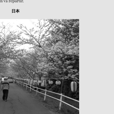
in va repartir.
日本