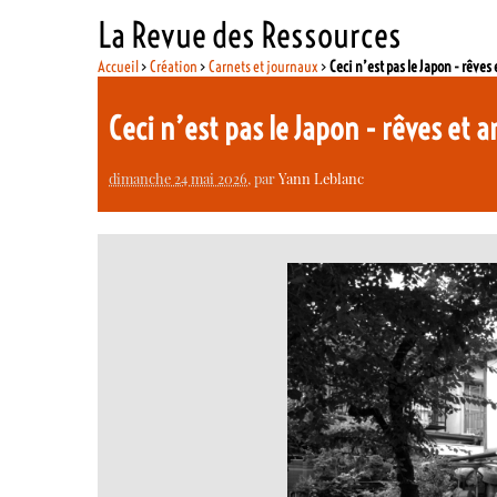
La Revue des Ressources
Accueil
>
Création
>
Carnets et journaux
>
Ceci n’est pas le Japon - rêves
Ceci n’est pas le Japon - rêves et 
dimanche 24 mai 2026
, par
Yann Leblanc