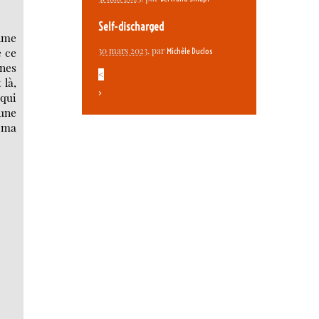
Self-discharged
alme
e ce
30 mars 2023
, par
Michèle Duclos
ines
<
 là,
>
 qui
 une
s ma