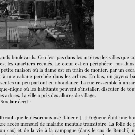
rands boulevards. Ce n’est pas dans les artères des villes que c
les, les quartiers reculés. Le cœur est en périphérie, pas dans
 la petite maison où la dame est en train de monter, par un esca
er à une cabane perchée dans les arbres. En bas, un joyeux b
présentes un peu partout en abondance. La rue ressemble à un ja
ue-nique où les habitants peuvent s’installer, discuter de tou
 arbres. La ville a pris des allures de village.
 Sinclair écrit :
tirant que le désormais usé flâneur. [...] Fugueur était une b
tre accès mensuel de maladie mentale transitoire. La folie de 
on cas) et de la vie à la campagne (dans le cas de Renchi) 