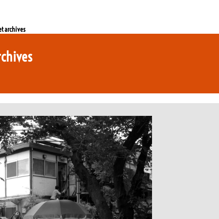
 et archives
archives