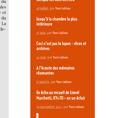
é du
 des
28 juillet
, par
Yann Leblanc
e et
e du
Jusqu’à la chambre la plus
. La
intérieure
ide-
27 juin
, par
Yann Leblanc
Ceci n’est pas le Japon - rêves et
archives
24 mai
, par
Yann Leblanc
A l’écoute des mémoires
résonantes
17 janvier
, par
Yann Leblanc
En écho au recueil de Lionel
Marchetti, KYōTO – en un éclair
30 novembre 2025
, par
Yann Leblanc
<