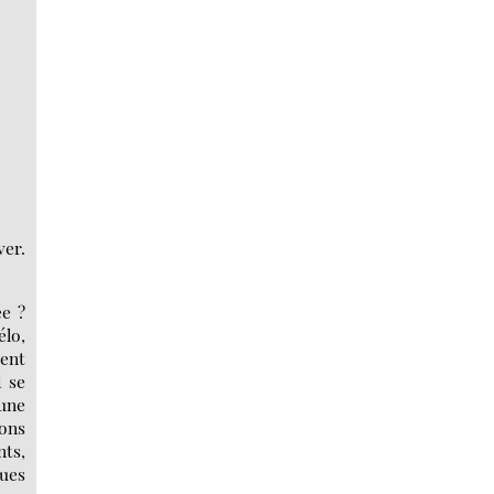
ver.
ée ?
élo,
ment
i se
 une
ions
nts,
ques