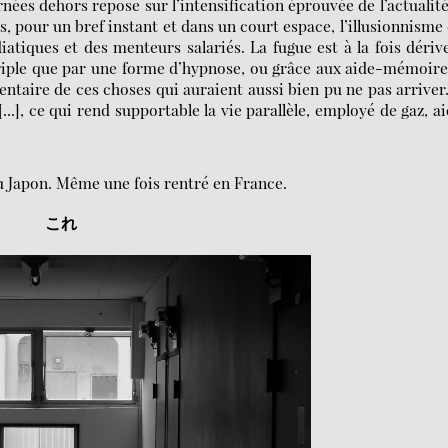
urnées dehors repose sur l’intensification éprouvée de l’actualit
 pour un bref instant et dans un court espace, l’illusionnisme
atiques et des menteurs salariés. La fugue est à la fois dériv
périple que par une forme d’hypnose, ou grâce aux aide-mémoir
ntaire de ces choses qui auraient aussi bien pu ne pas arriver
.], ce qui rend supportable la vie parallèle, employé de gaz, a
au Japon. Même une fois rentré en France.
これ