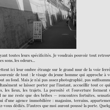
ayant toutes leurs spécificités. Je voudrais pouvoir tout retrou
s sons, les odeurs...
ttent ici leur ombre étrange sur le grand mur de la voie ferr
e souvenir de tout : le visage du jeune homme qui approche à v
ut au fond. Mais je n’ai pas assez photographié, pas suffisam
anément se laisser porter par l’instant, accueillir tout ce qu
, les lieux, les trajets. La porosité et l’ouverture forment
Il ne me reste que des bribes — rencontres fortuites, sensat
ui d’une agence immobilière : magasins, terrains, apparteme
dez-vous dédiés. D’autres que moi auront poussé la porte. Quel