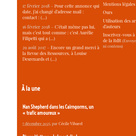
Mentions légales
17 février 2018 –
Pour cette annonce qui
date, j’ai changé d’adresse mail :
Ours
contact : (…)
Utilisation des ar
d’auteurs
16 février 2018 –
C’était même pas lui,
mais c’est tout comme : c’est Aurélie
Inscrivez-vous à 
Filipetti qui a (…)
de la RdR
(Envoye
ni contenu)
29 août 2017 –
Encore un grand merci à
la Revue des Ressources, à Louise
Desrenards et (…)
À la une
Nan Shepherd dans les Cairngorms, un
« trafic amoureux »
7 décembre 2025
, par
Cécile Vibarel