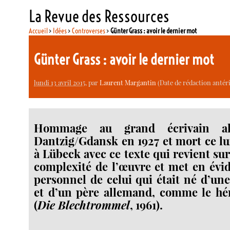
La Revue des Ressources
Accueil
>
Idées
>
Controverses
>
Günter Grass : avoir le dernier mot
Günter Grass : avoir le dernier mot
lundi 13 avril 2015
, par
Laurent Margantin
(Date de rédaction antéri
Hommage au grand écrivain a
Dantzig/Gdansk en 1927 et mort ce lun
à Lübeck avec ce texte qui revient sur 
complexité de l’œuvre et met en évi
personnel de celui qui était né d’u
et d’un père allemand, comme le h
(
Die Blechtrommel
, 1961).