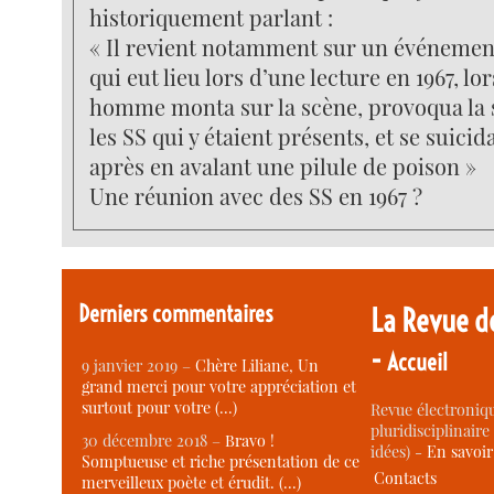
historiquement parlant :
« Il revient notamment sur un événeme
qui eut lieu lors d’une lecture en 1967, lo
homme monta sur la scène, provoqua la s
les SS qui y étaient présents, et se suicid
après en avalant une pilule de poison »
Une réunion avec des SS en 1967 ?
Derniers commentaires
La Revue d
-
Accueil
9 janvier 2019 –
Chère Liliane, Un
grand merci pour votre appréciation et
surtout pour votre (…)
Revue électroniqu
pluridisciplinaire 
30 décembre 2018 –
Bravo !
idées) -
En savoi
Somptueuse et riche présentation de ce
Contacts
merveilleux poète et érudit. (…)