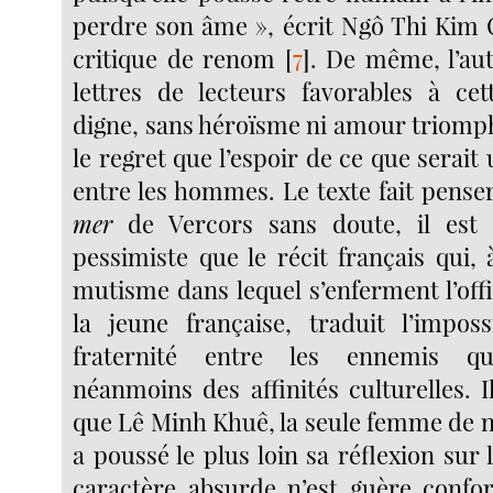
perdre son âme », écrit Ngô Thi Kim C
critique de renom
[
7
]
. De même, l’au
lettres de lecteurs favorables à cet
digne, sans héroïsme ni amour triomph
le regret que l’espoir de ce que serait 
entre les hommes. Le texte fait pense
mer
de Vercors sans doute, il est 
pessimiste que le récit français qui, 
mutisme dans lequel s’enferment l’off
la jeune française, traduit l’imposs
fraternité entre les ennemis q
néanmoins des affinités culturelles. I
que Lê Minh Khuê, la seule femme de n
a poussé le plus loin sa réflexion sur 
caractère absurde n’est guère confor