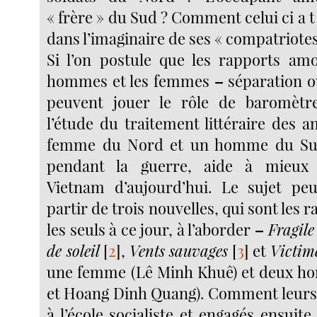
« frère » du Sud ? Comment celui ci a t 
dans l’imaginaire de ses « compatriote
Si l’on postule que les rapports am
hommes et les femmes
–
séparation o
peuvent jouer le rôle de baromètre
l’étude du traitement littéraire des 
femme du Nord et un homme du S
pendant la guerre, aide à mieux
Vietnam d’aujourd’hui. Le sujet peu
partir de trois nouvelles, qui sont les r
les seuls à ce jour, à l’aborder
–
Fragil
de soleil
[
2
]
,
Vents sauvages
[
3
]
et
Victim
une femme (Lê Minh Khuê) et deux h
et Hoang Dinh Quang). Comment leurs
à l’école socialiste et engagés ensuit