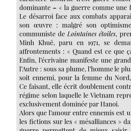
dominante
–
« la guerre comme une f
Le désarroi face aux combats apparaî
son œuvre : malgré son optimisme
communiste de
Lointaines étoiles
, pre
Minh Khuê, paru en 1971, se dema
affrontements : « Quand est ce que ça
Enfin, l’écrivaine manifeste une gran
l’Autre : sous sa plume, l’homme le plus
soit ennemi, pour la femme du Nord, v
Ce faisant, elle écrit doublement contr
régime selon laquelle le Vietnam repr
exclusivement dominée par Hanoi.
Alors que l’amour entre ennemis est u
les fictions sur les « mésalliances » d
guerre permettent de mieux saisir 