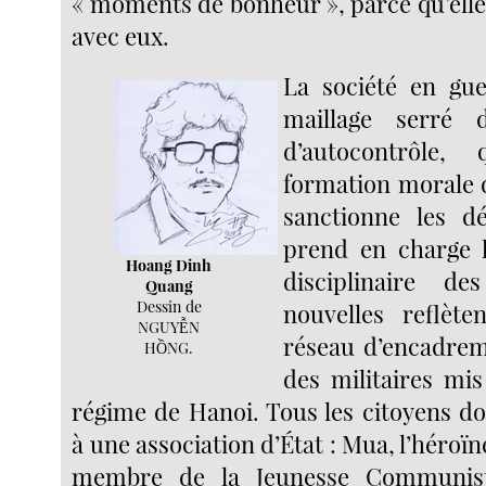
« moments de bonheur », parce qu’elle
avec eux.
La société en gu
maillage serré 
d’autocontrôle,
formation morale d
sanctionne les dé
prend en charge 
Hoang Dinh
disciplinaire de
Quang
Dessin de
nouvelles reflète
NGUYỄN
réseau d’encadreme
HỒNG.
des militaires mis
régime de Hanoi. Tous les citoyens do
à une association d’État : Mua, l’héroï
membre de la Jeunesse Communiste