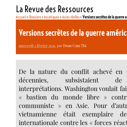
La Revue des Ressources
Accueil
>
Dossiers
>
Asiatiques
>
Asies réelles
>
Versions secrètes de la guerre
Versions secrètes de la guerre amér
mercredi 2 février 2011
, par
Doan Cam Thi
De la nature du conflit achevé en 
décennies, subsistaient d
interprétations. Washington voulait fa
« bastion du monde libre » contr
communiste » en Asie. Pour d’autre
vietnamienne était exemplaire de
internationale contre les « forces réac