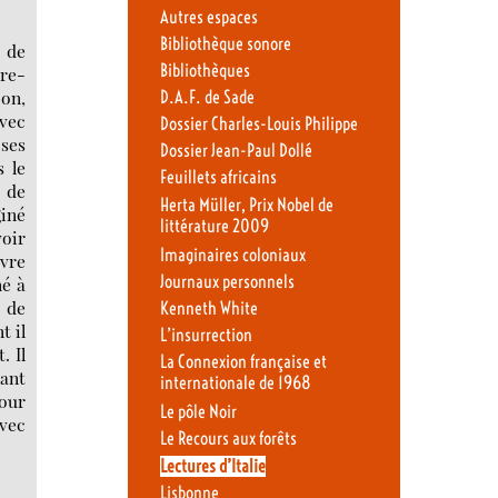
Autres espaces
Bibliothèque sonore
r de
Bibliothèques
tre-
bon,
D.A.F. de Sade
avec
Dossier Charles-Louis Philippe
 ses
Dossier Jean-Paul Dollé
s le
Feuillets africains
t de
Herta Müller, Prix Nobel de
giné
littérature 2009
voir
Imaginaires coloniaux
vre
Journaux personnels
né à
e de
Kenneth White
t il
L’insurrection
. Il
La Connexion française et
nant
internationale de 1968
pour
Le pôle Noir
avec
Le Recours aux forêts
Lectures d’Italie
Lisbonne