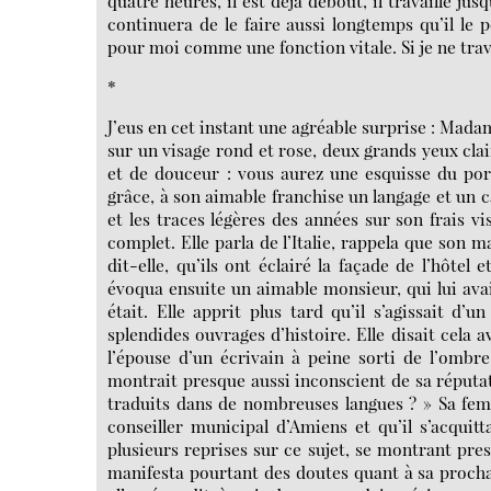
quatre heures, il est déjà debout, il travaille jusq
continuera de le faire aussi longtemps qu’il le po
pour moi comme une fonction vitale. Si je ne trava
*
J’eus en cet instant une agréable surprise : Ma
sur un visage rond et rose, deux grands yeux clai
et de douceur : vous aurez une esquisse du port
grâce, à son aimable franchise un langage et un 
et les traces légères des années sur son frais v
complet. Elle parla de l’Italie, rappela que son m
dit-elle, qu’ils ont éclairé la façade de l’hôtel
évoqua ensuite un aimable monsieur, qui lui avai
était. Elle apprit plus tard qu’il s’agissait d’
splendides ouvrages d’histoire. Elle disait cela a
l’épouse d’un écrivain à peine sorti de l’ombre
montrait presque aussi inconscient de sa réputa
traduits dans de nombreuses langues ? » Sa f
conseiller municipal d’Amiens et qu’il s’acquit
plusieurs reprises sur ce sujet, se montrant pres
manifesta pourtant des doutes quant à sa prochai