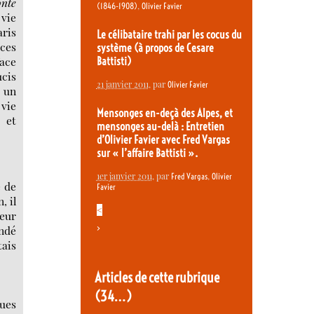
nte
,
(1846-1908)
Olivier Favier
 vie
aris
Le célibataire trahi par les cocus du
 ces
système (à propos de Cesare
face
Battisti)
ucis
21 janvier 2011
, par
Olivier Favier
 un
 vie
Mensonges en-deçà des Alpes, et
 et
mensonges au-delà : Entretien
d’Olivier Favier avec Fred Vargas
sur « l’affaire Battisti ».
1er janvier 2011
, par
,
Fred Vargas
Olivier
e de
Favier
, il
<
leur
>
andé
tais
Articles de cette rubrique
(34…)
ques