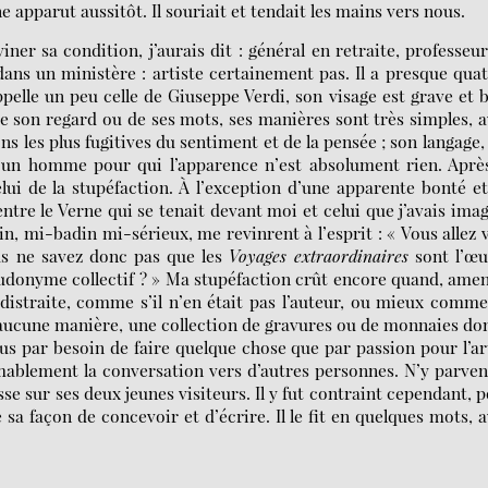
e apparut aussitôt. Il souriait et tendait les mains vers nous.
iner sa condition, j’aurais dit : général en retraite, professeu
ans un ministère : artiste certainement pas. Il a presque qua
ppelle un peu celle de Giuseppe Verdi, son visage est grave et 
de son regard ou de ses mots, ses manières sont très simples, 
s les plus fugitives du sentiment et de la pensée ; son langage,
 d’un homme pour qui l’apparence n’est absolument rien. Aprè
lui de la stupéfaction. À l’exception d’une apparente bonté e
tre le Verne qui se tenait devant moi et celui que j’avais ima
, mi-badin mi-sérieux, me revinrent à l’esprit : « Vous allez 
ous ne savez donc pas que les
Voyages extraordinaires
sont l’œu
eudonyme collectif ? » Ma stupéfaction crût encore quand, ame
t distraite, comme s’il n’en était pas l’auteur, ou mieux comm
 aucune manière, une collection de gravures ou de monnaies don
plus par besoin de faire quelque chose que par passion pour l’art
imablement la conversation vers d’autres personnes. N’y parve
sse sur ses deux jeunes visiteurs. Il y fut contraint cependant, 
a façon de concevoir et d’écrire. Il le fit en quelques mots, 