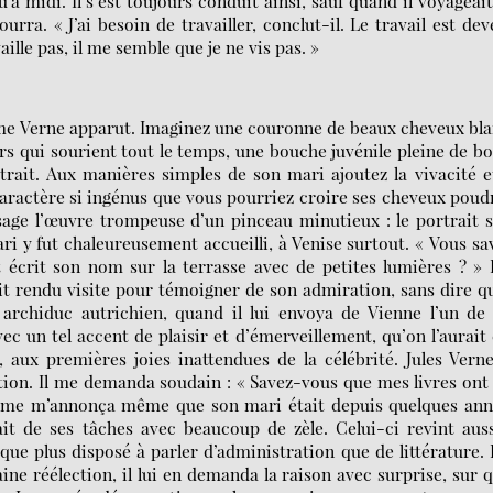
u’à midi. Il s’est toujours conduit ainsi, sauf quand il voyageait 
urra. « J’ai besoin de travailler, conclut-il. Le travail est de
ille pas, il me semble que je ne vis pas. »
dame Verne apparut. Imaginez une couronne de beaux cheveux bl
rs qui sourient tout le temps, une bouche juvénile pleine de b
rait. Aux manières simples de son mari ajoutez la vivacité e
caractère si ingénus que vous pourriez croire ses cheveux poud
isage l’œuvre trompeuse d’un pinceau minutieux : le portrait 
ari y fut chaleureusement accueilli, à Venise surtout. « Vous sa
 et écrit son nom sur la terrasse avec de petites lumières ? » 
t rendu visite pour témoigner de son admiration, sans dire qu
un archiduc autrichien, quand il lui envoya de Vienne l’un de
vec un tel accent de plaisir et d’émerveillement, qu’on l’aurait
, aux premières joies inattendues de la célébrité. Jules Vern
tion. Il me demanda soudain : « Savez-vous que mes livres ont
emme m’annonça même que son mari était depuis quelques ann
tait de ses tâches avec beaucoup de zèle. Celui-ci revint aus
que plus disposé à parler d’administration que de littérature. 
ne réélection, il lui en demanda la raison avec surprise, sur 