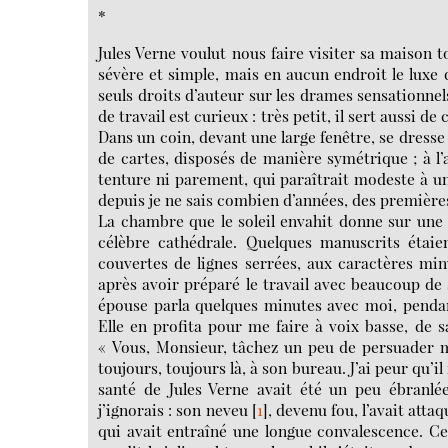
*
Jules Verne voulut nous faire visiter sa maison t
sévère et simple, mais en aucun endroit le luxe 
seuls droits d’auteur sur les drames sensationnel
de travail est curieux : très petit, il sert auss
Dans un coin, devant une large fenêtre, se dresse 
de cartes, disposés de manière symétrique ; à l’a
tenture ni parement, qui paraîtrait modeste à un
depuis je ne sais combien d’années, des première
La chambre que le soleil envahit donne sur une gr
célèbre cathédrale. Quelques manuscrits étaien
couvertes de lignes serrées, aux caractères min
après avoir préparé le travail avec beaucoup de 
épouse parla quelques minutes avec moi, pendan
Elle en profita pour me faire à voix basse, d
« Vous, Monsieur, tâchez un peu de persuader mon
toujours, toujours là, à son bureau. J’ai peur qu’il
santé de Jules Verne avait été un peu ébranlé
j’ignorais : son neveu
[
1
]
, devenu fou, l’avait atta
qui avait entraîné une longue convalescence. Ce 