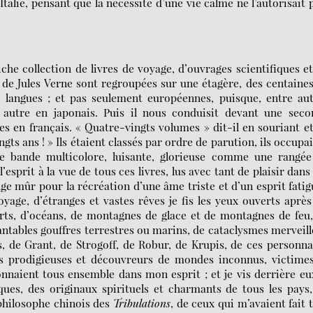
 Italie, pensant que la nécessité d’une vie calme ne l’autorisait 
riche collection de livres de voyage, d’ouvrages scientifiques e
 de Jules Verne sont regroupées sur une étagère, des centaine
es langues ; et pas seulement européennes, puisque, entre au
 autre en japonais. Puis il nous conduisit devant une seco
s en français. « Quatre-vingts volumes » dit-il en souriant e
gts ans ! » Ils étaient classés par ordre de parution, ils occupa
ule bande multicolore, luisante, glorieuse comme une rangée
sprit à la vue de tous ces livres, lus avec tant de plaisir dan
âge mûr pour la récréation d’une âme triste et d’un esprit fatig
age, d’étranges et vastes rêves je fis les yeux ouverts après
erts, d’océans, de montagnes de glace et de montagnes de feu
antables gouffres terrestres ou marins, de cataclysmes merveil
, de Grant, de Strogoff, de Robur, de Krupis, de ces personn
es prodigieuses et découvreurs de mondes inconnus, victimes
onnaient tous ensemble dans mon esprit ; et je vis derrière eu
es, des originaux spirituels et charmants de tous les pays
philosophe chinois des
Tribulations
, de ceux qui m’avaient fait 