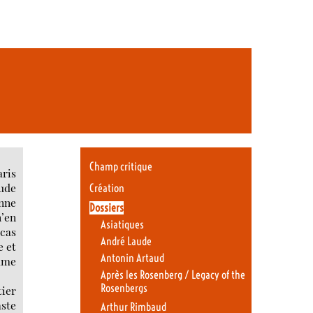
Champ critique
aris
tude
Création
nne
Dossiers
n’en
Asiatiques
 cas
André Laude
e et
Antonin Artaud
omme
Après les Rosenberg / Legacy of the
Rosenbergs
ier
aste
Arthur Rimbaud