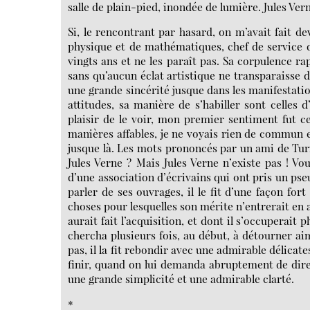
salle de plain-pied, inondée de lumière. Jules Vern
Si, le rencontrant par hasard, on m’avait fait dev
physique et de mathématiques, chef de service d
vingts ans et ne les paraît pas. Sa corpulence ra
sans qu’aucun éclat artistique ne transparaisse 
une grande sincérité jusque dans les manifestation
attitudes, sa manière de s’habiller sont celles
plaisir de le voir, mon premier sentiment fut ce
manières affables, je ne voyais rien de commun en
jusque là. Les mots prononcés par un ami de Turin
Jules Verne ? Mais Jules Verne n’existe pas ! V
d’une association d’écrivains qui ont pris un ps
parler de ses ouvrages, il le fit d’une façon for
choses pour lesquelles son mérite n’entrerait en
aurait fait l’acquisition, et dont il s’occuperait 
chercha plusieurs fois, au début, à détourner a
pas, il la fit rebondir avec une admirable délicate
finir, quand on lui demanda abruptement de dire s
une grande simplicité et une admirable clarté.
*