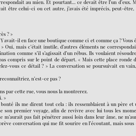
respondait au mien. Et pourtant... ce devait être l’un d’eux. 
ait être celui-ci ou cet autre, j’avais été imprécis, peut-être,
ès ? »
 Y avait-il en face une boutique comme ci et comme ça ? Vous 
? » Oui, mais c’était inutile, d’autres éléments ne corresponda
gination comme s’il s’agissait d’un rébus. Ils voulaient résoudr
pas compris sur le point de départ. « Mais cette place ronde 
lez-vous ce détail ? » La conversation se poursuivait en vain
 reconnaîtriez, n’est-ce pas ?
ns par cette rue, vous nous la montrerez.
. »
bonté ils me dirent tout cela : ils ressemblaient à un père et
 de son premier voyage, afin de revivre avec lui tous les mom
 m’aurait pas fait pénétrer aussi loin dans leur âme, ne m’au
brève conversation qui me fit sourire en l’écoutant, mais sous