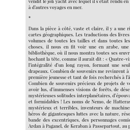
vendit le joli yacht avec lequel il s’était rendu en
à d’autres voyages en mer.
*
Dans la pièce à côté, vaste et claire, il y a une 
cartes géographiques. Les traductions des livres
volumes de toutes les tailles et dans toutes l
choses, il nous en fit voir une en arabe, une
bibliothèque, où il nous montra toutes ses œuvre
hochant la tête, comme il aurait dit : « Quatre-vin
l’intégralité d’un long rayon, formant une se
drapeaux. Combien de souvenirs me revinrent à l’e
première jeunesse et tant de fois recherchés à l’
Combien de souvenirs précieux de projets de voy
avoir lus, d’immenses visions de forêts, de dés
mystérieuses solitudes interplanétaires, d’épouv
et formidables ! Les noms de Nemo, de Hatteras
mystérieux et terribles, inventeurs de machin
héros de gigantesques luttes avec la nature, rés
bande des excentriques, des personnages comiqu
Ardan à Paganel, de Keraban à Passepartout, au 