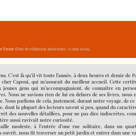
er Favier
(Date de rédaction antérieure : 11 mai 2006).
. C’est là qu’il vit toute l’année, à deux heures et demie de P
n cher Caponi, qui m’assurait du meilleur accueil. Cette certi
ux jeunes gens qui m’accompagnaient, de connaître en perso
res
. Nous ne savions rien de lui en dehors de ses livres, nous 
 Nous parlions de cela, justement, durant notre voyage, de ce
re, dont la plupart des lecteurs savent si peu, quand du caractèr
arrêt des nouvelles détaillées, pour ne pas dire indiscrètes, c
tère aussi ravivait notre curiosité.
ille modeste, à l’entrée d’une rue solitaire, dans un quart
ouvrit, nous fit traverser un petit jardin et entrer dans une v