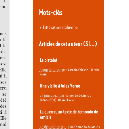
; il
venu
Mots-clés
•
Littérature italienne
ancs
onté
Articles de cet auteur
(31…)
t la
rés,
sera
Le pistolet
vez,
Elle
6 janvier 2013
, par
,
Ascanio Celestini
Olivier
Favier
i il
 ses
Une visite à Jules Verne
 cru
e se
26 juin 2012
, par
Edmondo de Amicis
 été
,
(1846-1908)
Olivier Favier
ées
si à
La guerre, un texte de Edmondo de
Amicis
Elle
quoi
26 décembre 2011
, par
Edmondo de Amicis