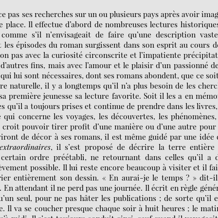
e pas ses recherches sur un ou plusieurs pays après avoir ima
e place. Il effectue d’abord de nombreuses lectures historique
comme s’il n’envisageait de faire qu’une description vaste
et les épisodes du roman surgissent dans son esprit au cours d
 non pas avec la curiosité circonscrite et l’impatiente précipita
d’autres fins, mais avec l’amour et le plaisir d’un passionné d
qui lui sont nécessaires, dont ses romans abondent, que ce soi
 naturelle, il y a longtemps qu’il n’a plus besoin de les cher
sa première jeunesse sa lecture favorite. Soit il les a en mémo
s qu’il a toujours prises et continue de prendre dans les livres,
e qui concerne les voyages, les découvertes, les phénomènes,
 croit pouvoir tirer profit d’une manière ou d’une autre pour
viront de décor à ses romans, il est même guidé par une idée
extraordinaires
, il s’est proposé de décrire la terre entière 
ertain ordre préétabli, ne retournant dans celles qu’il a 
vement possible. Il lui reste encore beaucoup à visiter et il fai
ier entièrement son dessin. « En aurai-je le temps ? » dit-i
 En attendant il ne perd pas une journée. Il écrit en règle géné
un seul, pour ne pas hâter les publications ; de sorte qu’il 
e. Il va se coucher presque chaque soir à huit heures ; le mati