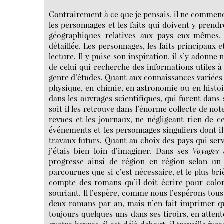
Contrairement à ce que je pensais, il ne commenc
les personnages et les faits qui doivent y prendr
géographiques relatives aux pays eux-mêmes, 
détaillée. Les personnages, les faits principaux 
lecture. Il y puise son inspiration, il s’y adonne
de celui qui recherche des informations utiles à 
genre d’études. Quant aux connaissances variées 
physique, en chimie, en astronomie ou en histoire
dans les ouvrages scientifiques, qui furent dans 
soit il les retrouve dans l’énorme collecte de note
revues et les journaux, ne négligeant rien de c
événements et les personnages singuliers dont il
travaux futurs. Quant au choix des pays qui ser
j’étais bien loin d’imaginer. Dans ses
Voyages 
progresse ainsi de région en région selon un c
parcourues que si c’est nécessaire, et le plus briè
compte des romans qu’il doit écrire pour color
souriant. Il l’espère, comme nous l’espérons tous.
deux romans par an, mais n’en fait imprimer qu’
toujours quelques uns dans ses tiroirs, en attent