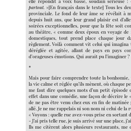
elle répondit à voix basse, soudain sérieuse
partout.
»[En français dans le texte] Tous les deu
provinciale. Le fond de leur âme se révélait à m
depuis huit ans, que leur grand plaisir est d’al
soirées exceptionnelles, pour que la fête soit co
au théâtre, « comme deux époux en voyage de no
domestiques, tout prend place chaque jour d
règlement. Voilà comment vit celui qui imagina t
déréglée et agitée, allant de pays en pays c
d’orageuses émotions. Qui aurait pu l’imaginer ?
*
Mais pour faire comprendre toute la bonhomie, t
la vie calme et réglée qu’ils mènent, où chaque pet
me faut dire quelques mots d’un petit épisode d
effet dans une comédie, une façon de décrire le 
de ne pas être venu chez eux en fin de matinée 
allé. Je ne me rappelais ni son nom ni celui de la r
« Voyons : quelle rue avez-vous prise en sortant d
- J’ai pris telle rue, je suis arrivé sur une place, j
Ils me citèrent alors plusieurs restaurants, me 