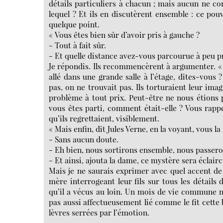
détails particuliers à chacun ; mais aucun ne cor
lequel ? Et ils en discutèrent ensemble : ce pouv
quelque point.
« Vous êtes bien sûr d’avoir pris à gauche ?
- Tout à fait sûr.
- Et quelle distance avez-vous parcourue à peu pr
Je répondis. Ils recommencèrent à argumenter. «
allé dans une grande salle à l’étage, dites-vous 
pas, on ne trouvait pas. Ils torturaient leur ima
problème à tout prix. Peut-être ne nous étions 
vous êtes parti, comment était-elle ? Vous rappe
qu’ils regrettaient, visiblement.
« Mais enfin, dit Jules Verne, en la voyant, vous la
- Sans aucun doute.
- Eh bien, nous sortirons ensemble, nous passero
- Et ainsi, ajouta la dame, ce mystère sera éclairci
Mais je ne saurais exprimer avec quel accent de 
mère interrogeant leur fils sur tous les détails
qu’il a vécus au loin. Un mois de vie commune ne
pas aussi affectueusement lié comme le fit cette 
lèvres serrées par l’émotion.