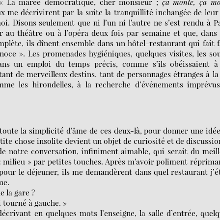
 : « La marée démocratique, cher monsieur ;
ça monte, ça mo
x me décrivirent par la suite la tranquillité inchangée de leur
oi. Disons seulement que ni l’un ni l’autre ne s’est rendu à P
ler au théâtre ou à l’opéra deux fois par semaine et que, dans
mplète, ils dînent ensemble dans un hôtel-restaurant qui fait 
ce ». Les promenades hygiéniques, quelques visites, les so
ans un emploi du temps précis, comme s’ils obéissaient à
ant de merveilleux destins, tant de personnages étranges à la
omme les hirondelles, à la recherche d’événements imprévus
oute la simplicité d’âme de ces deux-là, pour donner une idé
ite chose insolite devient un objet de curiosité et de discussion
e notre conversation, infiniment aimable, qui serait du meil
« milieu » par petites touches. Après m’avoir poliment réprim
pour le déjeuner, ils me demandèrent dans quel restaurant j’é
ue.
e la gare ?
’ai tourné à gauche. »
décrivant en quelques mots l’enseigne, la salle d’entrée, quel