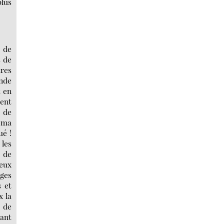
plus
t de
s de
tres
nde
t en
ient
 de
s ma
ué !
 les
, de
leux
ages
 et
x la
, de
tant