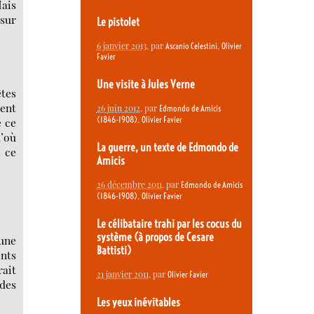
Mais
 sur
Le pistolet
6 janvier 2013
, par
,
Ascanio Celestini
Olivier
Favier
Une visite à Jules Verne
êtes
ient
26 juin 2012
, par
Edmondo de Amicis
,
(1846-1908)
Olivier Favier
e ce
d’où
La guerre, un texte de Edmondo de
, ce
Amicis
26 décembre 2011
, par
Edmondo de Amicis
,
(1846-1908)
Olivier Favier
Le célibataire trahi par les cocus du
système (à propos de Cesare
 une
Battisti)
ents
rait
21 janvier 2011
, par
Olivier Favier
 des
Les yeux inévitables