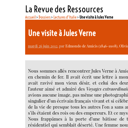
La Revue des Ressources
Accueil
>
Dossiers
>
Lectures d’Italie
>
Une visite à Jules Verne
Une visite à Jules Verne
mardi 26 juin 2012
, par
Edmondo de Amicis (1846-1908)
,
Olivi
Nous sommes allés rencontrer Jules Verne à Amiens
en chemin de fer. Il avait écrit une lettre à mo
avait ravivé mon vieux désir, et celui des de
l’auteur aimé et admiré des
Voyages extraordinai
avions aucune image, pas même une photographie.
singulier d’un écrivain français vivant et si célèb
de la vie de presque tous les autres l’on a sans 
s’ils étaient des rois ou des empereurs. Et ce mys
Nous frappâmes à la porte d’une bâtisse de ta
résidentiel qui semblait déserté. Une femme nous 