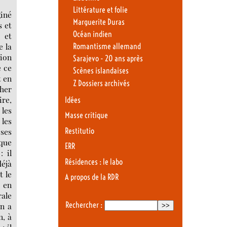
Littérature et folie
giné
Marguerite Duras
s et
Océan indien
 et
e la
Romantisme allemand
tion
Sarajevo - 20 ans après
e ce
Scènes islandaises
t en
Z Dossiers archivés
cher
ire,
Idées
 les
Masse critique
 les
 ses
Restitutio
 que
ERR
: il
Résidences : le labo
déjà
t le
A propos de la RDR
l en
rale
Rechercher :
en a
n, à