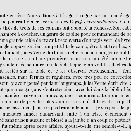
oute entière. Nous allâmes à l’étage. Il règne partout une élég
que pourrait étaler l’écrivain des
Voyages extraordinaires
, à qui
s tirés de trois de ses romans ont apporté la richesse. Son cab
i de chambre à coucher, un genre de cabine pour commandant de b
une grande table de travail, recouverte d’un tapis vert, de livre
ngle opposé se tient un petit lit de camp, étroit et très bas, 
 étudiant. Jules Verne dort dans cette couche d’un genre milit
s heures de la nuit aux premières heures du jour, été comme hi
ande allée solitaire, au delà de laquelle on voit les flèches d
t restés sur la table et je les observai curieusement : feui
uscules, mais fermes et réguliers, avec très peu de correctio
soin, y avoir pensé pendant longtemps, Jules Verne écrit vite.
t que mes garçons s’entretenaient avec lui dans la bibliothè
e sa manière naïvement amicale, une recommandation qui m’ém
 mari de prendre plus soin de sa santé. Il travaille trop. Il
 ne se fasse mal. Je ne vis pas tranquillement. » Je sus par elle qu
e quelques années auparavant, suite à un triste événement 
qué sans raison aucune et blessé à la jambe d’un coup de pistolet
fut même après cette affaire, ajouta-t-elle, me semble-t-il, q