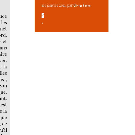
1er janvier 2011
, par
Olivier Favier
ance
<
 les
>
inet
ord.
s et
sans
aire
ver.
e la
lles
ns ;
 Son
que.
ut.
 est
e la
que
, ce
u’il