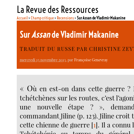
La Revue des Ressources
Accueil
>
Champ critique
>
Recensions
>
Sur Assan de Vladimir Makanine
Sur
Assan
de Vladimir Makanine
TRADUIT DU RUSSE PAR CHRISTINE ZE
mercredi 13 novembre 2013
, par
Françoise Genevray
« O
ù en est-on dans cette guerre ?
tchétchènes sur les routes, c’est l’agon
une nouvelle étape ? », deman
commandant Jiline (p. 123). Jiline croit
cette chienne de guerre
[
1
]
. Il a connu 
Tchétchénie au temps du général 