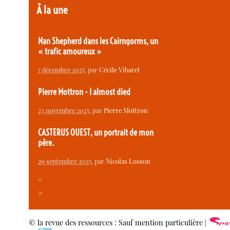
À la une
Nan Shepherd dans les Cairngorms, un
« trafic amoureux »
7 décembre 2025
, par
Cécile Vibarel
Pierre Mottron - I almost died
23 novembre 2025
, par
Pierre Mottron
CASTERUS OUEST, un portrait de mon
père.
29 septembre 2025
, par
Nicolas Losson
<
>
© la revue des ressources : Sauf mention particulière |