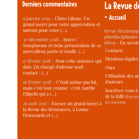
Derniers commentaires
La Revue d
-
Accueil
9 janvier 2019 –
Chère Liliane, Un
grand merci pour votre appréciation et
surtout pour votre (…)
Revue électroniqu
pluridisciplinaire 
30 décembre 2018 –
Bravo !
idées) -
En savoi
Somptueuse et riche présentation de ce
Contacts
merveilleux poète et érudit. (…)
Mentions légales
17 février 2018 –
Pour cette annonce qui
date, j’ai changé d’adresse mail :
Ours
contact : (…)
Utilisation des ar
d’auteurs
16 février 2018 –
C’était même pas lui,
mais c’est tout comme : c’est Aurélie
Inscrivez-vous à 
Filipetti qui a (…)
de la RdR
(Envoye
ni contenu)
29 août 2017 –
Encore un grand merci à
la Revue des Ressources, à Louise
Desrenards et (…)