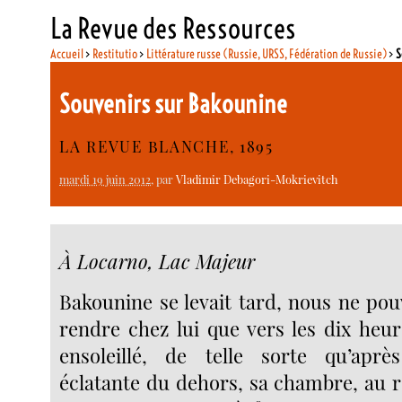
La Revue des Ressources
Accueil
>
Restitutio
>
Littérature russe (Russie, URSS, Fédération de Russie)
>
S
Souvenirs sur Bakounine
LA REVUE BLANCHE, 1895
mardi 19 juin 2012
, par
Vladimir Debagori-Mokrievitch
À Locarno, Lac Majeur
Bakounine se levait tard, nous ne po
rendre chez lui que vers les dix heur
ensoleillé, de telle sorte qu’aprè
éclatante du dehors, sa chambre, au 