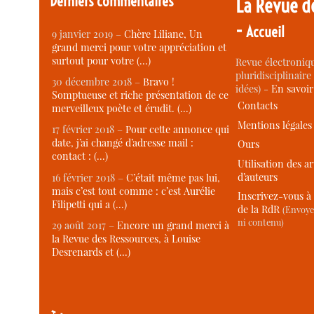
Derniers commentaires
La Revue d
-
Accueil
9 janvier 2019 –
Chère Liliane, Un
grand merci pour votre appréciation et
surtout pour votre (…)
Revue électroniqu
pluridisciplinaire 
30 décembre 2018 –
Bravo !
idées) -
En savoi
Somptueuse et riche présentation de ce
Contacts
merveilleux poète et érudit. (…)
Mentions légales
17 février 2018 –
Pour cette annonce qui
date, j’ai changé d’adresse mail :
Ours
contact : (…)
Utilisation des ar
d’auteurs
16 février 2018 –
C’était même pas lui,
mais c’est tout comme : c’est Aurélie
Inscrivez-vous à 
Filipetti qui a (…)
de la RdR
(Envoye
ni contenu)
29 août 2017 –
Encore un grand merci à
la Revue des Ressources, à Louise
Desrenards et (…)