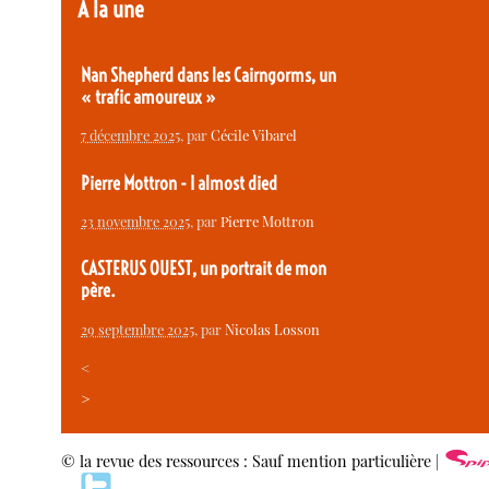
À la une
Nan Shepherd dans les Cairngorms, un
« trafic amoureux »
7 décembre 2025
, par
Cécile Vibarel
Pierre Mottron - I almost died
23 novembre 2025
, par
Pierre Mottron
CASTERUS OUEST, un portrait de mon
père.
29 septembre 2025
, par
Nicolas Losson
<
>
© la revue des ressources : Sauf mention particulière |