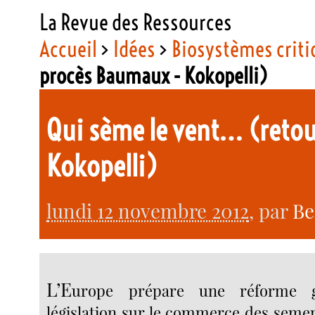
La Revue des Ressources
Accueil
>
Idées
>
Biosystèmes criti
procès Baumaux - Kokopelli)
Qui sème le vent… (retou
Kokopelli)
lundi 12 novembre 2012
, par
Be
L’E
urope prépare une réforme g
législation sur le commerce des seme