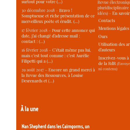
surtout pour votre (…)
Revue électroniqu
pluridisciplinaire 
30 décembre 2018 –
Bravo !
idées) -
En savoi
Somptueuse et riche présentation de ce
Contacts
merveilleux poète et érudit. (…)
Mentions légales
17 février 2018 –
Pour cette annonce qui
date, j’ai changé d’adresse mail :
Ours
contact : (…)
Utilisation des ar
d’auteurs
16 février 2018 –
C’était même pas lui,
mais c’est tout comme : c’est Aurélie
Inscrivez-vous à 
Filipetti qui a (…)
de la RdR
(Envoye
ni contenu)
29 août 2017 –
Encore un grand merci à
la Revue des Ressources, à Louise
Desrenards et (…)
À la une
Nan Shepherd dans les Cairngorms, un