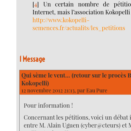
[
4
]
Un certain nombre de pétitio
Internet, mais l’association Kokopelli
http://www.kokopelli-
semences.fr/actualits/les_petitions
1 Message
Qui sème le vent… (retour sur le procès
Kokopelli)
12 novembre 2012 21:13, par
Eau Pure
Pour information !
Concernant les pétitions, voici un débat 
entre M. Alain Uguen (cyber@cteurs) et