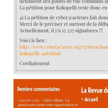
défendent des points de vue communs au
La pétition pour Kokopelli reste donc en
4) La pétition de cyber@acteurs fait donc
Merci de le préciser et surtout de la diffu
Actuellement, il y’a 12 227 signatures !!!
Voici le lien :
http://www.cyberacteurs.org/cyberactio
kokopelli-498.html
Cordialement
Derniers commentaires
La Revue d
-
Accueil
9 janvier 2019 –
Chère Liliane, Un
grand merci pour votre appréciation et