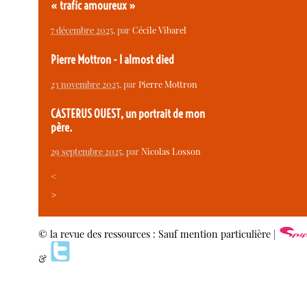
« trafic amoureux »
7 décembre 2025
, par
Cécile Vibarel
Pierre Mottron - I almost died
23 novembre 2025
, par
Pierre Mottron
CASTERUS OUEST, un portrait de mon
père.
29 septembre 2025
, par
Nicolas Losson
<
>
© la revue des ressources : Sauf mention particulière |
&