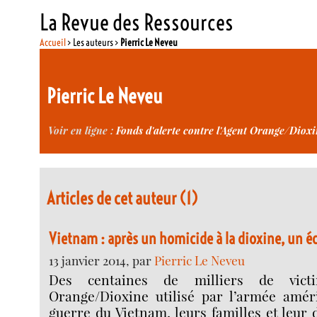
La Revue des Ressources
Accueil
> Les auteurs >
Pierric Le Neveu
Pierric Le Neveu
Voir en ligne :
Fonds d'alerte contre l'Agent Orange/Diox
Articles de cet auteur (1)
Vietnam : après un homicide à la dioxine, un 
13 janvier 2014, par
Pierric Le Neveu
Des centaines de milliers de vict
Orange/Dioxine utilisé par l’armée amér
guerre du Vietnam, leurs familles et leur