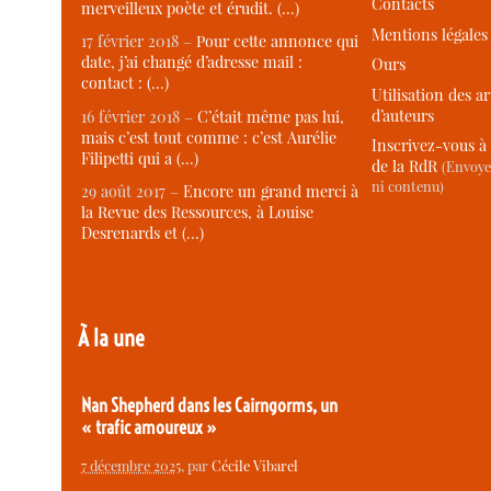
Contacts
merveilleux poète et érudit. (…)
Mentions légales
17 février 2018 –
Pour cette annonce qui
date, j’ai changé d’adresse mail :
Ours
contact : (…)
Utilisation des ar
d’auteurs
16 février 2018 –
C’était même pas lui,
mais c’est tout comme : c’est Aurélie
Inscrivez-vous à 
Filipetti qui a (…)
de la RdR
(Envoye
ni contenu)
29 août 2017 –
Encore un grand merci à
la Revue des Ressources, à Louise
Desrenards et (…)
À la une
Nan Shepherd dans les Cairngorms, un
« trafic amoureux »
7 décembre 2025
, par
Cécile Vibarel