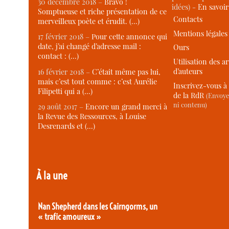
30 décembre 2018 –
Bravo !
idées) -
En savoi
Somptueuse et riche présentation de ce
Contacts
merveilleux poète et érudit. (…)
Mentions légales
17 février 2018 –
Pour cette annonce qui
date, j’ai changé d’adresse mail :
Ours
contact : (…)
Utilisation des ar
d’auteurs
16 février 2018 –
C’était même pas lui,
mais c’est tout comme : c’est Aurélie
Inscrivez-vous à 
Filipetti qui a (…)
de la RdR
(Envoye
ni contenu)
29 août 2017 –
Encore un grand merci à
la Revue des Ressources, à Louise
Desrenards et (…)
À la une
Nan Shepherd dans les Cairngorms, un
« trafic amoureux »