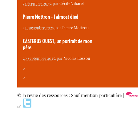
7 décembre 2025
, par
Cécile Vibarel
Pierre Mottron - I almost died
23 novembre 2025
, par
Pierre Mottron
CASTERUS OUEST, un portrait de mon
père.
29 septembre 2025
, par
Nicolas Losson
<
>
© la revue des ressources : Sauf mention particulière |
&