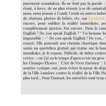
purement scandaleux. Ils ne font pas la gueule : 
étant, à force, de ne plus réussir à se dé-minéra
nous, nous jouons à Candy Crush ou autres imbéci
de chatons, photos de bébés, etc. sur
Facebook
encore, pour oublier la réalité immédiate, 
complètement pierres. Pas encore. Dans la rame
English ? Do you speak English ? " Un homme lui 
impassible : - " Do you speak English ? Do you...
essayé. Elle poursuit son chemin chaotique dans l
saisis un quotidien gratuit qui traîne sur la b
mondiales. Je le repose. Difficile, de lutter cont
certes - car j’ai eu le temps d’apercevoir un gros t
les Champs-Élysées : ’L’Art de Vivre Parisien’ ".
sourire cynique, oui, pour éviter la moue de dég
de la Ville Lumière contre la réalité de la Ville 
plus tard... Pour l’instant, les autorités sont tr