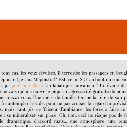
out cas, les yeux révulsés, il terrorise les passagers en beug
Méphisto ! Je suis Méphisto ! " Est-ce un SDF au bout du rouleau
n qui
pète un câble
? Un fanatique convaincu ? Un évadé de 
 je ne vois qu’une nouvelle piqûre d’agressivité gratuite de nou
même mezza voce. Une mère de famille tourne la tête de son p
à contempler le vide, pour ne pas croiser le regard imprévisi
 mais, tant pis, ce ’faiseur d’ambiance’ les force à faire ce
e : se minéraliser sur place. Oh, non, ceci ne risque pas de f
n de dramatique, d’accord mais... une atmosphère, une tens
rtre, haut lieu touristique. Une voix enregistrée retentit :