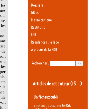
 les
Dossiers
gnés
Idées
ndu,
 bus
Masse critique
 les
Restitutio
" en
ERR
pas,
haut
Résidences : le labo
essé
A propos de la RDR
e de
inon
re à
Rechercher :
 les
aper
is,
uats
Articles de cet auteur
(13…)
e la
nce,
ule
Un fâcheux oubli
d-on
2 novembre 2012
, par
Frédéric
du ;