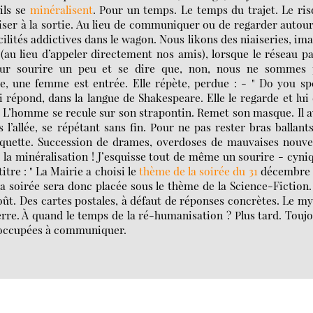
ils se
minéralisent
. Pour un temps. Le temps du trajet. Le ri
liser à la sortie. Au lieu de communiquer ou de regarder autou
lités addictives dans le wagon. Nous likons des niaiseries, im
(au lieu d’appeler directement nos amis), lorsque le réseau p
pour sourire un peu et se dire que, non, nous ne sommes 
, une femme est entrée. Elle répète, perdue : - " Do you s
répond, dans la langue de Shakespeare. Elle le regarde et lui 
 " L’homme se recule sur son strapontin. Remet son masque. Il 
’allée, se répétant sans fin. Pour ne pas rester bras ballants
anquette. Succession de drames, overdoses de mauvaises nouve
re la minéralisation ! J’esquisse tout de même un sourire - cyni
itre : " La Mairie a choisi le
thème de la soirée du 31
décembre 
 La soirée sera donc placée sous le thème de la Science-Fiction
oût. Des cartes postales, à défaut de réponses concrètes. Le m
Pierre. À quand le temps de la ré-humanisation ? Plus tard. Touj
op occupées à communiquer.