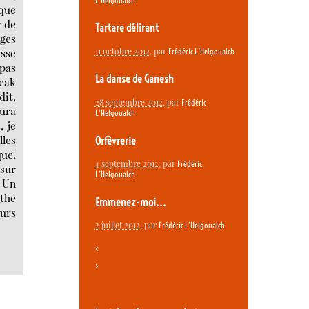
L’Helgoualch
sque
r de
Tartare délirant
ages
asse
11 octobre 2012
, par
Frédéric L’Helgoualch
pas
La danse de Ganesh
peak
dit,
28 septembre 2012
, par
Frédéric
aura
L’Helgoualch
, je
lles
Orfèvrerie
que,
4 septembre 2012
, par
Frédéric
sur
L’Helgoualch
. Un
ythe
Emmenez-moi...
ours
2 juillet 2012
, par
Frédéric L’Helgoualch
<
>