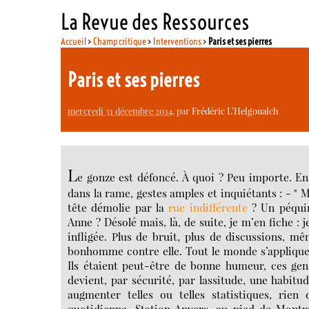
La Revue des Ressources
Accueil
>
Champ critique
>
Interventions
>
Paris et ses pierres
Paris et ses pierres
mercredi 31 décembre 2014
, par
Frédéric L’Helgoualch
L
e gonze est défoncé. À quoi ? Peu importe. En t
dans la rame, gestes amples et inquiétants : - " 
tête démolie par la
rue indifférente
? Un péqui
Anne ? Désolé mais, là, de suite, je m’en fiche :
infligée. Plus de bruit, plus de discussions, 
bonhomme contre elle. Tout le monde s’applique 
Ils étaient peut-être de bonne humeur, ces gens,
devient, par sécurité, par lassitude, une habitud
augmenter telles ou telles statistiques, rie
quotidienne. Station Anvers, au pied de Montma