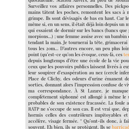
Surveillez vos affaires personnelles. Des pickp
mains tâtent les poches, remontent les sacs à 
grimpe. Ils sont dévisagés de bas en haut. Car le
même si, en un sens, il était déjà loin depuis un
qui essaient de dormir sur les bancs (bancs que pl
morpions...) ; une femme assise avec un bambin en
tendant la main. Je tournerai la tête, grimacerai
tous les 20m... D’autres encore, un peu plus loin
point (qu’est-ce qu’on les évoque, ceux-là, ces
te
depuis longtemps d’être une école de la vie pour
ceux que les pouvoirs publics laissent livrés à 
leur soupirer d’exaspération au nez (cercle infe
Place de Clichy, des odeurs d’urine émanent des
sorties, donnant alors l’impression confuse de v
ma correspondance. À St Lazare, je manque
complètement siphonné est allongé à même le so
probables de son existence fracassée. La foule 
RATP ne s’occupe de son cas. Il est vrai que, de
hormis celles des contrôleurs impitoyables et
accélère, visage fermée. " Qu’ont-ils donc, à fa
souvent. Eh bien, ils se protègent. Ils se
barrica