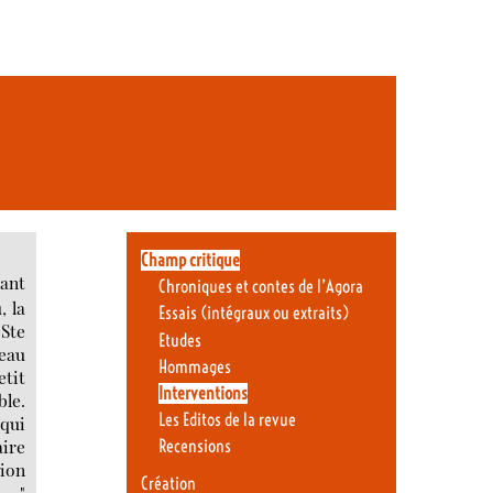
Champ critique
lant
Chroniques et contes de l’Agora
, la
Essais (intégraux ou extraits)
Ste
Etudes
veau
Hommages
etit
Interventions
ble.
Les Editos de la revue
 qui
aire
Recensions
ion
Création
 - "