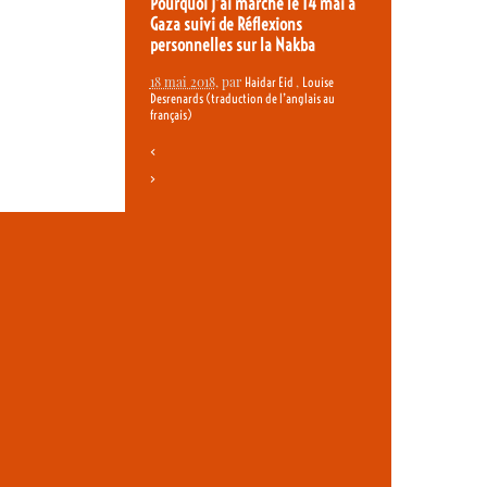
Pourquoi j’ai marché le 14 mai à
Gaza suivi de Réflexions
personnelles sur la Nakba
18 mai 2018
, par
,
Haidar Eid
Louise
Desrenards (traduction de l’anglais au
français)
<
>