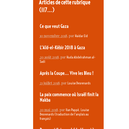
Articles de cette rubrique
(117…)
Ce que veut Gaza
10 novembre 2018
, par
Haidar Eid
L’Aïd-el-Kébir 2018 à Gaza
20 août 2018
, par
Huda Abdelrahman al-
Sadi
Après la Coupe... Vive les Bleu !
21 juillet 2018
, par
Louise Desrenards
La paix commence où Israël finit la
Nakba
20 mai 2018
, par
,
Ilan Pappé
Louise
Desrenards (traduction de l’anglais au
français)