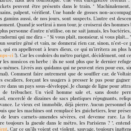
ockets peuvent être présents dans le train. " Machinalement,
mains, palpent, vérifient. Une bande de gosses non-accompa
s gamins aussi, de nos jours, sont suspects. L’autre est desce
 moment. Quand je sortirai à mon tour, je croiserai des hommes
us personne d’autre n’utilise, on ne sait jamais, les bactéries,
dormi qui me dira - " Si vous plaît, monsieur, si vous plaît... 
 un sourire gêné et vain, ne donnerai rien car, sinon, n’est-ce 
, qui en appelleront à leurs dieux, ce qui m’irritera au plus 
mps-ci
!). Car les couloirs du métro parigot, décidément, ont c
 les musicos en herbe : ils ne sont plus que le dernier refug
eux-mêmes. Livrés aux quidams qui ne peuvent rien pour eux, s
rnal). Comment faire autrement que de souffler car, de Voltai
 escaliers, forçant les usagers à presser le pas pour gagner
ivre dans un pays sous-développé. Je change de ligne pour attr
 de trébucher. Un vieil homme sale et, sans doute perm
l, encerclé de dizaines de sacs plastiques répugnants, reliq
avance. Le vieux est immobile, déjà pierre. Aucun personnel d
puis que les machines ont remplacé les guichetiers, leur prése
 de leurs carnets-amendes sévères, est devenue rare. La fo
ire toujours la gueule dans le métro, les Parisiens ? ", enten
dent
. Car ce qu’ils voient est violent, sauvage, toujours inatten