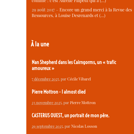
comme : c’est Aurélie Filipetti qui a (…)
29 août 2017 –
Encore un grand merci à la Revue des
Ressources, à Louise Desrenards et (…)
À la une
Nan Shepherd dans les Cairngorms, un « trafic
amoureux »
7 décembre 2025
, par
Cécile Vibarel
Pierre Mottron - I almost died
23 novembre 2025
, par
Pierre Mottron
CASTERUS OUEST, un portrait de mon père.
29 septembre 2025
, par
Nicolas Losson