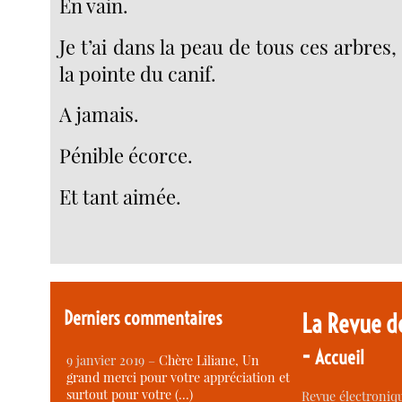
En vain.
Je t’ai dans la peau de tous ces arbres
la pointe du canif.
A jamais.
Pénible écorce.
Et tant aimée.
Derniers commentaires
La Revue d
-
Accueil
9 janvier 2019 –
Chère Liliane, Un
grand merci pour votre appréciation et
surtout pour votre (…)
Revue électroniqu