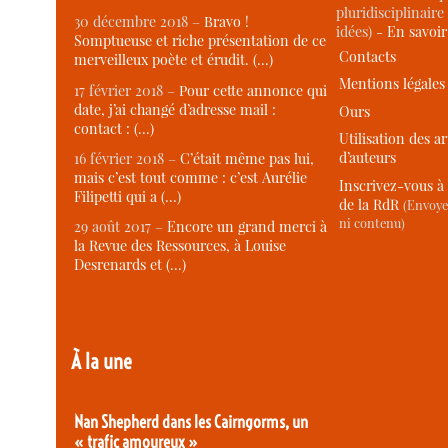
pluridisciplinaire 
30 décembre 2018 –
Bravo !
idées) -
En savoi
Somptueuse et riche présentation de ce
Contacts
merveilleux poète et érudit. (…)
Mentions légales
17 février 2018 –
Pour cette annonce qui
date, j’ai changé d’adresse mail :
Ours
contact : (…)
Utilisation des ar
d’auteurs
16 février 2018 –
C’était même pas lui,
mais c’est tout comme : c’est Aurélie
Inscrivez-vous à 
Filipetti qui a (…)
de la RdR
(Envoye
ni contenu)
29 août 2017 –
Encore un grand merci à
la Revue des Ressources, à Louise
Desrenards et (…)
À la une
Nan Shepherd dans les Cairngorms, un
« trafic amoureux »