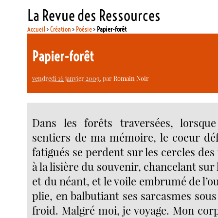
La Revue des Ressources
Accueil
>
Création
>
Poésie
>
Papier-forêt
Papier-forêt
vendredi 16 janvier 2009
, par
Romain Noir
Dans les forêts traversées, lorsque
sentiers de ma mémoire, le coeur dé
fatigués se perdent sur les cercles des 
à la lisière du souvenir, chancelant sur
et du néant, et le voile embrumé de l’ou
plie, en balbutiant ses sarcasmes sous 
froid. Malgré moi, je voyage. Mon cor