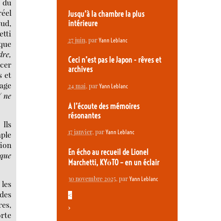
e du
réel
Jusqu’à la chambre la plus
sud,
intérieure
etti
27 juin
, par
Yann Leblanc
aque
dre,
Ceci n’est pas le Japon - rêves et
acer
archives
s et
page
24 mai
, par
Yann Leblanc
/ ne
A l’écoute des mémoires
résonantes
 Ils
17 janvier
, par
Yann Leblanc
mple
tion
En écho au recueil de Lionel
 que
Marchetti, KYōTO – en un éclair
30 novembre 2025
, par
Yann Leblanc
les
 des
<
res,
>
orte