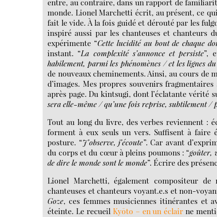
entre, au contraire, dans un rapport de familiari
monde. Lionel Marchetti écrit, au présent, ce qui
fait le vide. À la fois guidé et dérouté par les fu
inspiré aussi par les chanteuses et chanteurs 
expérimente “
Cette lucidité au bout de chaque do
instant. “
La complexité s’annonce et persiste
”, 
habilement, parmi les phénomènes / et les lignes d
de nouveaux cheminements. Ainsi, au cours de ma 
d’images. Mes propres souvenirs fragmentaires se
après page. Du kintsugi, dont l’éclatante vérité s
sera elle-même / qu’une fois reprise, subtilement / pa
Tout au long du livre, des verbes reviennent : é
forment à eux seuls un vers. Suffisent à faire
posture. “
J’observe, j’écoute
”. Car avant d’exprim
du corps et du cœur à pleins poumons : “
goûter, 
de dire le monde sont le monde
”. Écrire des présen
Lionel Marchetti, également compositeur de 
chanteuses et chanteurs voyant.e.s et non-voyant.
Goze
, ces femmes musiciennes itinérantes et av
éteinte. Le recueil
Kyōto – en un éclair
ne menti