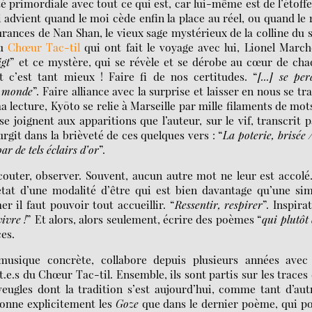
té primordiale avec tout ce qui est, car lui-même est de l’étoff
 advient quand le moi cède enfin la place au réel, ou quand le 
lgurances de Nan Shan, le vieux sage mystérieux de la colline du 
du
Chœur Tac-til
qui ont fait le voyage avec lui, Lionel March
igt
” et ce mystère, qui se révèle et se dérobe au cœur de ch
et c’est tant mieux ! Faire fi de nos certitudes. “
[...] se per
u monde
”. Faire alliance avec la surprise et laisser en nous se tr
lecture, Kyōto se relie à Marseille par mille filaments de mot
 joignent aux apparitions que l’auteur, sur le vif, transcrit 
urgit dans la brièveté de ces quelques vers : “
La poterie, brisée 
r de tels éclairs d’or
”.
couter, observer. Souvent, aucun autre mot ne leur est accolé.
 état d’une modalité d’être qui est bien davantage qu’une si
er il faut pouvoir tout accueillir. “
Ressentir, respirer
”. Inspira
vivre !
” Et alors, alors seulement, écrire des poèmes “
qui plutôt
ces.
musique concrète, collabore depuis plusieurs années avec 
e.s du Chœur Tac-til. Ensemble, ils sont partis sur les traces
eugles dont la tradition s’est aujourd’hui, comme tant d’aut
onne explicitement les
Goze
que dans le dernier poème, qui p