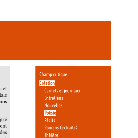
Champ critique
Création
s et
Carnets et journaux
dale
Entretiens
sans
Nouvelles
Poésie
lgré
Récits
ment
Romans (extraits)
 des
Théâtre