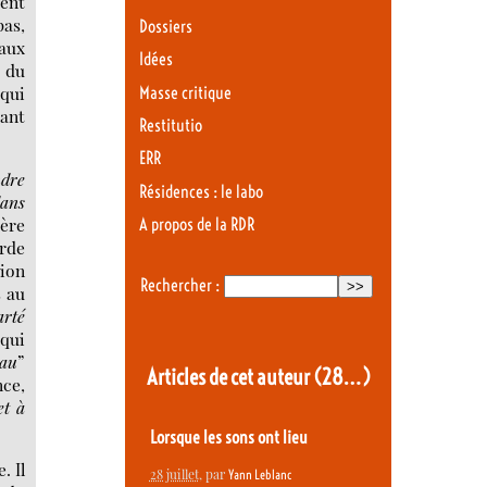
ment
pas,
Dossiers
 aux
Idées
s du
 qui
Masse critique
ant
Restitutio
ERR
ndre
Résidences : le labo
dans
tère
A propos de la RDR
orde
tion
Rechercher :
s au
arté
 qui
eau
”
Articles de cet auteur
(28…)
nce,
et à
Lorsque les sons ont lieu
. Il
28 juillet
, par
Yann Leblanc