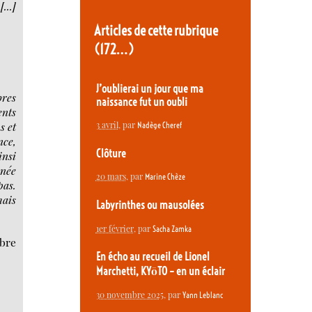
“
[...]
Articles de cette rubrique
(172…)
J’oublierai un jour que ma
bres
naissance fut un oubli
ents
s et
3 avril
, par
Nadège Cheref
nce,
Clôture
insi
inée
20 mars
, par
Marine Chèze
pas.
mais
Labyrinthes ou mausolées
1er février
, par
Sacha Zamka
bre
En écho au recueil de Lionel
Marchetti, KYōTO – en un éclair
30 novembre 2025
, par
Yann Leblanc