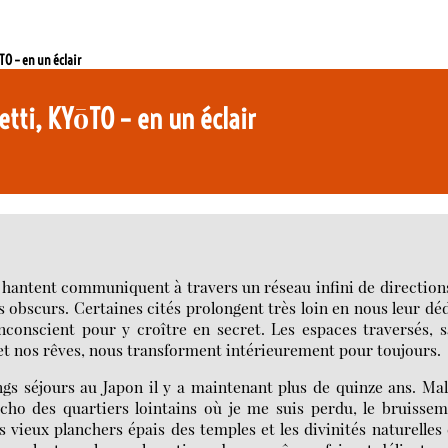
TO – en un éclair
etti, KYōTO – en un éclair
us hantent communiquent à travers un réseau infini de direction
 obscurs. Certaines cités prolongent très loin en nous leur dé
inconscient pour y croître en secret. Les espaces traversés, 
et nos rêves, nous transforment intérieurement pour toujours.
ongs séjours au Japon il y a maintenant plus de quinze ans. Ma
cho des quartiers lointains où je me suis perdu, le bruisse
es vieux planchers épais des temples et les divinités naturelles