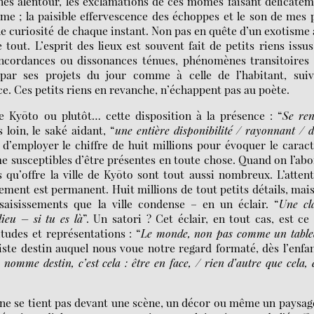
nes alentour, les exclamations de ces mômes faisant délicate
e ; la paisible effervescence des échoppes et le son de mes 
une curiosité de chaque instant. Non pas en quête d’un exotisme
e tout. L’esprit des lieux est souvent fait de petits riens issu
 concordances ou dissonances ténues, phénomènes transitoires
 par ses projets du jour comme à celle de l’habitant, suiv
e. Ces petits riens en revanche, n’échappent pas au poète.
e Kyōto ou plutôt… cette disposition à la présence : “
Se re
s loin, le saké aidant, “
une entière disponibilité / rayonnant / 
 d’employer le chiffre de huit millions pour évoquer le carac
e susceptibles d’être présentes en toute chose. Quand on l’ab
 qu’offre la ville de Kyōto sont tout aussi nombreux. L’atten
nement est permanent. Huit millions de tout petits détails, mai
aisissements que la ville condense – en un éclair. “
Une cl
lieu – si tu es là
”. Un satori ? Cet éclair, en tout cas, est ce
itudes et représentations : “
Le monde, non pas comme un tabl
riste destin auquel nous voue notre regard formaté, dès l’enfa
nomme destin, c’est cela : être en face, / rien d’autre que cela, 
, ne se tient pas devant une scène, un décor ou même un paysage