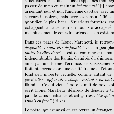
sanctuaires. Résonnent aussi l’appel des montag
passer de main en main un
kabutomushi
[
1
]
énorm
arpentant jour et nuit l’ancienne capitale, avec 
saveurs illusoires, mais avec les sens à l’affût d
quotidien le plus banal. Situations fortuites,
échappent à l’attention du touriste accaparé
machinalement le cours laborieux de son existenc
Dans ces pages de Lionel Marchetti, je retrouv
disponible ; enfin être disponible
”... et un peu plu
toutes les directions
”. Il est de coutume au Japon
indénombrable des Kamis, divinités du shintoïsm
ainsi par une forme d’errance, les saisissements
flottante prend alors une acuité inouïe et l’éton
fond peu importe l’échelle, comme autant de s
particulière apparaît, à chaque instant / en tout 
illumine. Ce qui vient fendre la nuit de nos hab
écrit Lionel Marchetti, désireux de déjouer le t
par de vains dualismes et catégories : “
Ce qu’on 
jamais en face.
” (Rilke)
Le poète, qui est aussi en ces terres un étranger