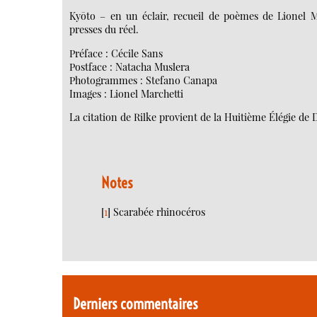
Kyōto – en un éclair, recueil de poèmes de Lionel Ma
presses du réel.
Préface : Cécile Sans
Postface : Natacha Muslera
Photogrammes : Stefano Canapa
Images : Lionel Marchetti
La citation de Rilke provient de la Huitième Élégie de
Notes
[
1
]
Scarabée rhinocéros
Derniers commentaires