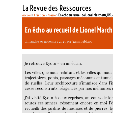
La Revue des Ressources
Accueil
>
Création
>
Poésie
>
En écho au recueil de Lionel Marchetti, KYō
En écho au recueil de Lionel March
dimanche 30 novembre 2025
, par
Yann Leblanc
Je retrouve Kyōto – en un éclair.
Les villes que nous habitons et les villes qui no
trajectoires, ponts, passages méconnus et tunnels
de ruelles. Leur architecture s’immisce dans l’
cesse reconstruits, réagencés par nos mémoires 
J’ai visité Kyōto à deux reprises, au cours de l
toutes ces années, résonnent encore en moi l’é
recueilli des jardins de mousses et de pierres, l