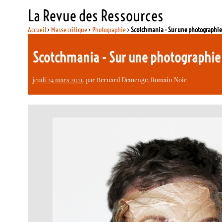
La Revue des Ressources
Accueil
>
Masse critique
>
Photographie
>
Scotchmania - Sur une photographi
Scotchmania - Sur une photographi
jeudi 24 mars 2011
, par
Bernard Demenge
,
Romain Noir