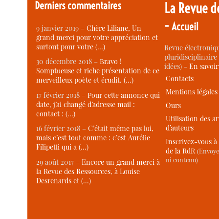
Derniers commentaires
La Revue d
-
Accueil
9 janvier 2019 –
Chère Liliane, Un
grand merci pour votre appréciation et
surtout pour votre (…)
Revue électroniqu
pluridisciplinaire 
30 décembre 2018 –
Bravo !
idées) -
En savoi
Somptueuse et riche présentation de ce
Contacts
merveilleux poète et érudit. (…)
Mentions légales
17 février 2018 –
Pour cette annonce qui
date, j’ai changé d’adresse mail :
Ours
contact : (…)
Utilisation des ar
d’auteurs
16 février 2018 –
C’était même pas lui,
mais c’est tout comme : c’est Aurélie
Inscrivez-vous à 
Filipetti qui a (…)
de la RdR
(Envoye
ni contenu)
29 août 2017 –
Encore un grand merci à
la Revue des Ressources, à Louise
Desrenards et (…)