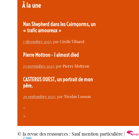
À la une
Nan Shepherd dans les Cairngorms, un
« trafic amoureux »
7 décembre 2025
, par
Cécile Vibarel
Pierre Mottron - I almost died
23 novembre 2025
, par
Pierre Mottron
CASTERUS OUEST, un portrait de mon
père.
29 septembre 2025
, par
Nicolas Losson
<
>
© la revue des ressources : Sauf mention particulière |