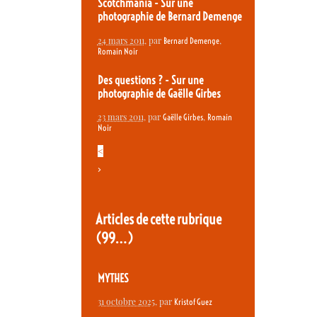
Scotchmania - Sur une
photographie de Bernard Demenge
24 mars 2011
, par
,
Bernard Demenge
Romain Noir
Des questions ? - Sur une
photographie de Gaëlle Girbes
23 mars 2011
, par
,
Gaëlle Girbes
Romain
Noir
<
>
Articles de cette rubrique
(99…)
MYTHES
31 octobre 2025
, par
Kristof Guez