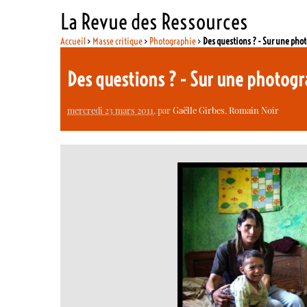
La Revue des Ressources
Accueil
>
Masse critique
>
Photographie
>
Des questions ? - Sur une phot
Des questions ? - Sur une photogr
mercredi 23 mars 2011
, par
Gaëlle Girbes
,
Romain Noir