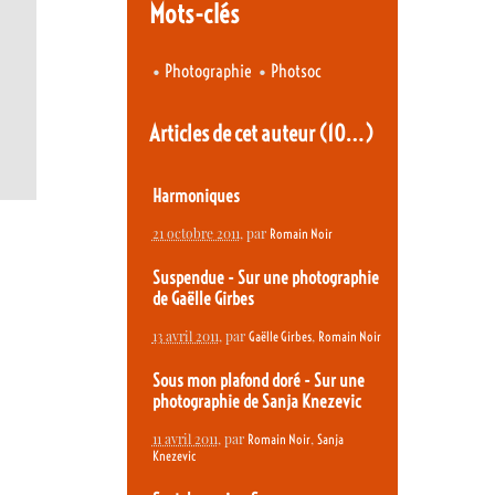
Mots-clés
•
•
Photographie
Photsoc
Articles de cet auteur
(10…)
Harmoniques
21 octobre 2011
, par
Romain Noir
Suspendue - Sur une photographie
de Gaëlle Girbes
13 avril 2011
, par
,
Gaëlle Girbes
Romain Noir
Sous mon plafond doré - Sur une
photographie de Sanja Knezevic
11 avril 2011
, par
,
Romain Noir
Sanja
Knezevic