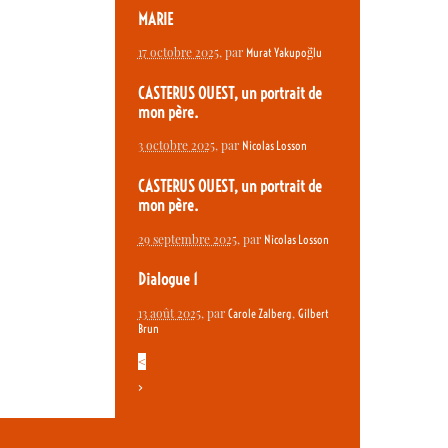
MARIE
17 octobre 2025
, par
Murat Yakupoğlu
CASTERUS OUEST, un portrait de
mon père.
3 octobre 2025
, par
Nicolas Losson
CASTERUS OUEST, un portrait de
mon père.
29 septembre 2025
, par
Nicolas Losson
Dialogue 1
13 août 2025
, par
,
Carole Zalberg
Gilbert
Brun
<
>