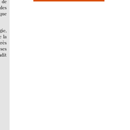
t de
 des
 que
gie,
e la
près
 ses
ndit