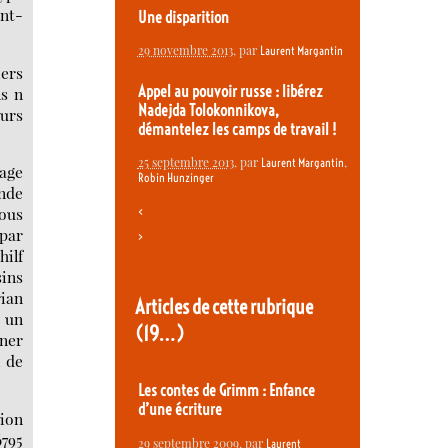
int-
Une disparition
29 novembre 2013
, par
Laurent Margantin
iers
Appel au pouvoir russe : libérez
ls n
Nadejda Tolokonnikova,
eurs
démantelez les camps de travail !
25 septembre 2013
, par
,
Laurent Margantin
sage
Robin Hunzinger
nde
tous
<
 par
>
hilf
sins
rian
Articles de cette rubrique
s un
(19…)
rner
, de
Les contes de Grimm : Enfance
d’une écriture
tion
6795
29 septembre 2009
, par
Laurent