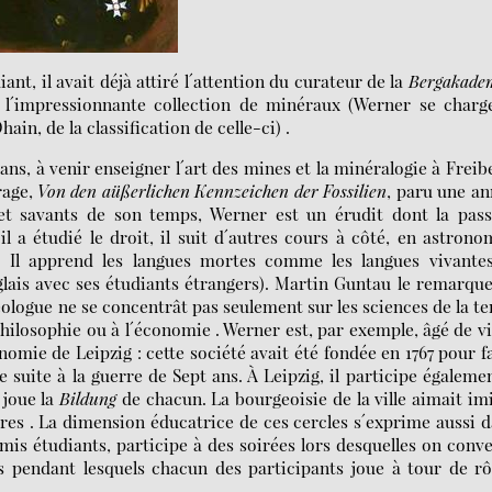
ant, il avait déjà attiré l´attention du curateur de la
Bergakade
 l´impressionnante collection de minéraux (Werner se charge
in, de la classification de celle-ci) .
 ans, à venir enseigner l´art des mines et la minéralogie à Freib
rage,
Von den aüßerlichen Kennzeichen der Fossilien
, paru une a
t savants de son temps, Werner est un érudit dont la pass
l a étudié le droit, il suit d´autres cours à côté, en astrono
s. Il apprend les langues mortes comme les langues vivante
anglais avec ses étudiants étrangers). Martin Guntau le remarque
géologue ne se concentrât pas seulement sur les sciences de la te
 philosophie ou à l´économie . Werner est, par exemple, âgé de v
mie de Leipzig : cette société avait été fondée en 1767 pour f
e suite à la guerre de Sept ans. À Leipzig, il participe égaleme
 joue la
Bildung
de chacun. La bourgeoisie de la ville aimait im
ères . La dimension éducatrice de ces cercles s´exprime aussi 
amis étudiants, participe à des soirées lors desquelles on conv
ès pendant lesquels chacun des participants joue à tour de rô