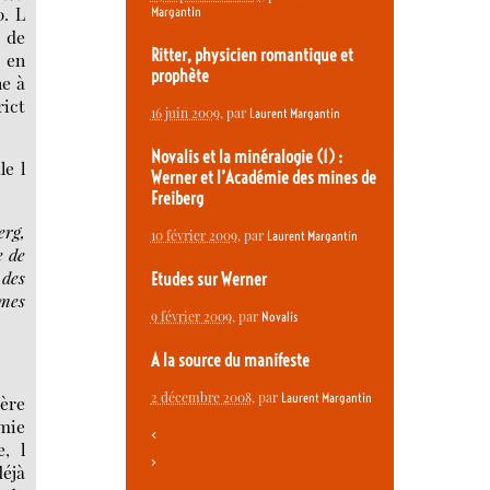
0. L
Margantin
s de
Ritter, physicien romantique et
: en
prophète
ne à
rict
16 juin 2009
, par
Laurent Margantin
Novalis et la minéralogie (1) :
le l
Werner et l’Académie des mines de
Freiberg
erg,
10 février 2009
, par
Laurent Margantin
e de
 des
Etudes sur Werner
mmes
9 février 2009
, par
Novalis
A la source du manifeste
2 décembre 2008
, par
Laurent Margantin
ière
mie
<
, l
>
déjà