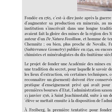
Fondée en 1765, c´est-à dire juste après la guerre 
d´augmenter sa production en minerais, au mo
institution s´inscrivait dans une longue tradi
avaient fait la gloire des mines de la région des 
auteur d´un
De Natura Fossilium
, et homme de ter
Chemnitz ; ou bien, plus proche de Novalis, F
(
Subterranea Geometry
) publiée en 1749, ou enc
chimistes et minéralogistes du dix-huitième siècl
Le projet de fonder une Académie des mines en S
une tradition du secret, pour laquelle le savoir d
les lieux d´extraction, où certaines techniques
reconnaître un gisement) doivent être conservée
pratique d´enseignement privé qui avait pour f
premières bourses d´Etat, l´administration saxon
13 janvier 1716, à Saint Joachimstahl, suite à un 
´élève se mettait ensuite à la disposition de l´ad
À Freiberg, la première tentative pour fonder