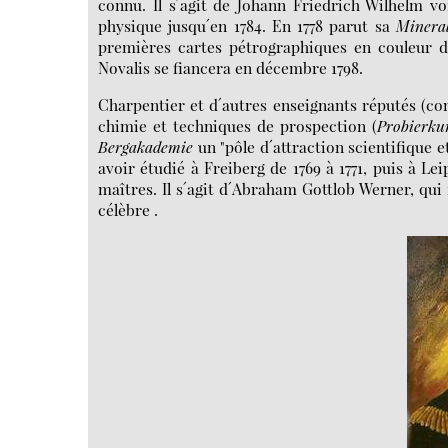
connu. Il s´agit de Johann Friedrich Wilhelm v
physique jusqu´en 1784. En 1778 parut sa
Mineral
premières cartes pétrographiques en couleur d´A
Novalis se fiancera en décembre 1798.
Charpentier et d´autres enseignants réputés (co
chimie et techniques de prospection (
Probierku
Bergakademie
un "pôle d´attraction scientifique 
avoir étudié à Freiberg de 1769 à 1771, puis à Lei
maîtres. Il s´agit d´Abraham Gottlob Werner, qui 
célèbre .