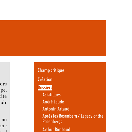
Champ critique
Création
lors
Dossiers
ope,
Asiatiques
tite
André Laude
voir
Antonin Artaud
Après les Rosenberg / Legacy of the
s au
Rosenbergs
on :
Arthur Rimbaud
e l