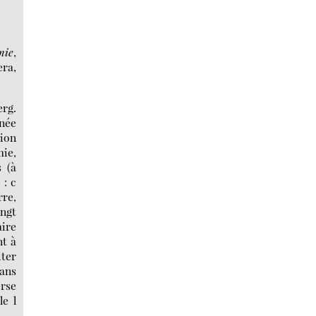
mie
,
ra,
erg.
nnée
ion
mie,
s (à
 : c
rre,
ingt
aire
nt à
iter
dans
erse
le l