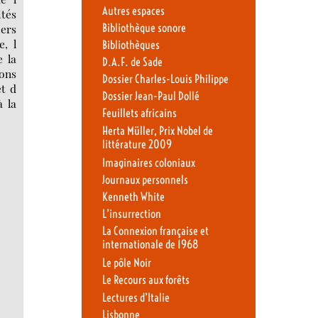
Autres espaces
ités
Bibliothèque sonore
iers
e, l
Bibliothèques
e la
D.A.F. de Sade
ons
Dossier Charles-Louis Philippe
et d
Dossier Jean-Paul Dollé
à la
Feuillets africains
Herta Müller, Prix Nobel de
littérature 2009
Imaginaires coloniaux
Journaux personnels
Kenneth White
L’insurrection
La Connexion française et
internationale de 1968
Le pôle Noir
Le Recours aux forêts
Lectures d’Italie
Lisbonne