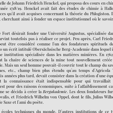
t celle de Johann Friedrich Henckel, qui proposa des cours en ch
nnée 1718/19. Henckel avait fait des études de chimie à Hall
es qu´il avait acquises concernant la théorie du Phlogiston. I
 cherchant ainsi à fonder un espace institutionnel où le savoi
e Fort désirait fonder une Université Augustus, spécialisée da
vint toutefois pas à réaliser ce projet. Peu après, Carl Fried
ut être considéré comme l´un des fondateurs spirituels de
0 un écrit intitulé Obersächsische Berg-Academie dans lequel i
 institution spécialisée dans les matières minières. En 1762
nt la chaire de sciences de la mine tout nouvellement créée
ple. Mais un seul homme pouvait-il couvrir tout le champ du sa
ues, etc., champ bien plus étendu qu´au temps d´Agricola 
ois années plus tard, devait consister dans la création d´une éq
t la connaissance était indispensable pour qui travaillait 
´est pour des raisons économiques, suite à l´affaiblissement c
nne se décida à créer la
Bergakademie
. Les deux fondateurs fu
lis, et Friedrich Wilhelm von Oppel, dont le fils, Julius Wil
e Saxe et l´ami du poète.
écoles techniques du monde. D´autres institutions de ce t