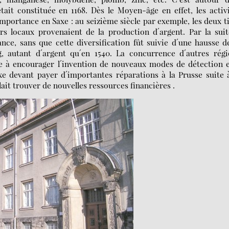
était constituée en 1168. Dès le Moyen-âge en effet, les activ
mportance en Saxe : au seizième siècle par exemple, les deux t
rs locaux provenaient de la production d´argent. Par la suit
ance, sans que cette diversification fût suivie d´une hausse d
g, autant d´argent qu´en 1540. La concurrence d´autres régi
ale à encourager l´invention de nouveaux modes de détection 
axe devant payer d´importantes réparations à la Prusse suite 
lait trouver de nouvelles ressources financières .