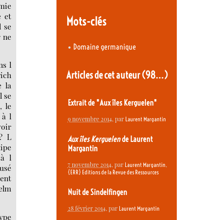
imie
e et
Mots-clés
l se
r ne
•
Domaine germanique
ns l
Articles de cet auteur
(98…)
rich
 la
l se
Extrait de "Aux îles Kerguelen"
, le
 à l
9 novembre 2014
, par
Laurent Margantin
voir
? L
Aux îles Kerguelen
de Laurent
uipe
Margantin
à l
7 novembre 2014
, par
,
Laurent Margantin
ausé
{ERR} Editions de la Revue des Ressources
rent
helm
Nuit de Sindelfingen
28 février 2014
, par
Laurent Margantin
ype