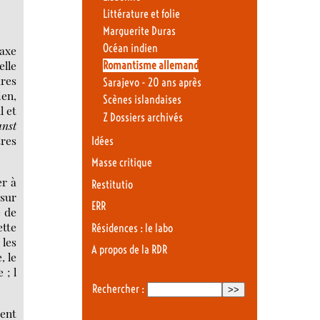
Littérature et folie
Marguerite Duras
Océan indien
Saxe
lle
Romantisme allemand
ures
Sarajevo - 20 ans après
ien,
Scènes islandaises
l et
Z Dossiers archivés
unst
tres
Idées
Masse critique
er à
Restitutio
 sur
ERR
e de
ette
Résidences : le labo
 les
A propos de la RDR
, le
 ; l
Rechercher :
ent