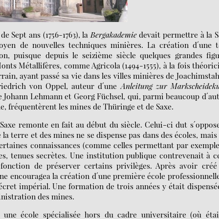
de Sept ans (1756-1763), la
Bergakademie
devait permettre à la 
yen de nouvelles techniques minières. La création d´une te
tion, puisque depuis le seizième siècle quelques grandes fig
Monts Métallifères, comme Agricola (1494-1555), à la fois théoric
rain, ayant passé sa vie dans les villes minières de Joachimstah
riedrich von Oppel, auteur d´une
Anleitung zur Markscheidek
ore Johann Lehmann et Georg Füchsel, qui, parmi beaucoup d´au
e, fréquentèrent les mines de Thüringe et de Saxe.
axe remonte en fait au début du siècle. Celui-ci dut s´oppos
e la terre et des mines ne se dispense pas dans des écoles, mais
, certaines connaissances (comme celles permettant par exempl
s, tenues secrètes. Une institution publique contrevenait à c
onction de préserver certains privilèges. Après avoir créé
ne encouragea la création d´une première école professionnelle
décret impérial. Une formation de trois années y était dispensée
ministration des mines.
 une école spécialisée hors du cadre universitaire (où étai