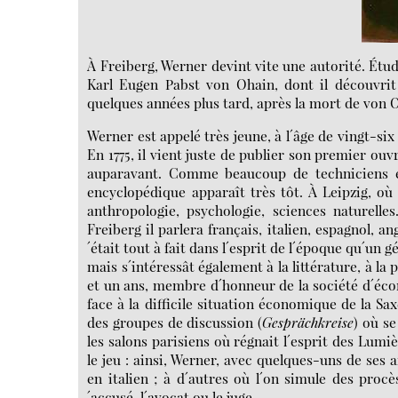
À Freiberg, Werner devint vite une autorité. Étudi
Karl Eugen Pabst von Ohain, dont il découvrit
quelques années plus tard, après la mort de von Oha
Werner est appelé très jeune, à l´âge de vingt-six
En 1775, il vient juste de publier son premier ouv
auparavant. Comme beaucoup de techniciens e
encyclopédique apparaît très tôt. À Leipzig, où i
anthropologie, psychologie, sciences naturelle
Freiberg il parlera français, italien, espagnol, 
´était tout à fait dans l´esprit de l´époque qu´un 
mais s´intéressât également à la littérature, à la
et un ans, membre d´honneur de la société d´écono
face à la difficile situation économique de la Sax
des groupes de discussion (
Gesprächkreise
) où se
les salons parisiens où régnait l´esprit des Lumi
le jeu : ainsi, Werner, avec quelques-uns de ses 
en italien ; à d´autres où l´on simule des proc
´accusé, l´avocat ou le juge.