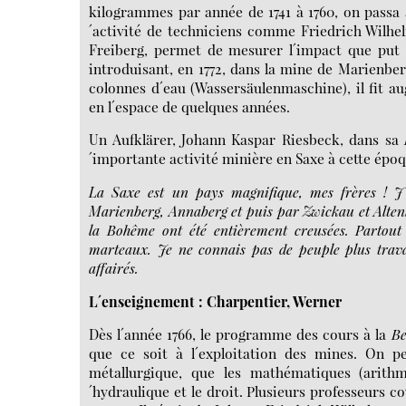
kilogrammes par année de 1741 à 1760, on passa à
´activité de techniciens comme Friedrich Wilhe
Freiberg, permet de mesurer l´impact que put a
introduisant, en 1772, dans la mine de Marienberg
colonnes d´eau (Wassersäulenmaschine), il fit a
en l´espace de quelques années.
Un Aufklärer, Johann Kaspar Riesbeck, dans sa
´importante activité minière en Saxe à cette époq
La Saxe est un pays magnifique, mes frères ! J´
Marienberg, Annaberg et puis par Zwickau et Altenb
la Bohême ont été entièrement creusées. Partout l
marteaux. Je ne connais pas de peuple plus trava
affairés.
L´enseignement : Charpentier, Werner
Dès l´année 1766, le programme des cours à la
Be
que ce soit à l´exploitation des mines. On p
métallurgique, que les mathématiques (arithm
´hydraulique et le droit. Plusieurs professeurs c