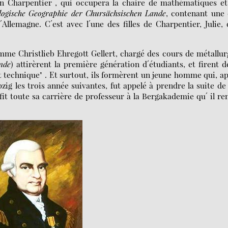
on Charpentier , qui occupera la chaire de mathématiques e
ogische Geographie der Chursächsischen Lande
, contenant une
llemagne. C´est avec l´une des filles de Charpentier, Julie,
mme Christlieb Ehregott Gellert, chargé des cours de métallur
nde
) attirèrent la première génération d´étudiants, et firent d
et technique" . Et surtout, ils formèrent un jeune homme qui, a
pzig les trois année suivantes, fut appelé à prendre la suite de
fit toute sa carrière de professeur à la Bergakademie qu´ il re