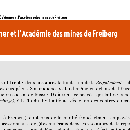
1) : Werner et l’Académie des mines de Freiberg
rner et l’Académie des mines de Freiberg
soit trente-deux ans après la fondation de la
Bergakademie
, a
gues européens. Son audience s´étend même en dehors de l´Eur
ue du sud ou de Russie. D´où vient ce succès, qui fait de la pe
ebirge),
à la fin du dix-huitième siècle, un des centres du sa
 à Freiberg, dont plus de la moitié (5000) étaient employé
mpressionnante de gîtes minéraux dans les 240 mines de la régi
er, manganèse, molybdène, plomb, zinc, etc. C´est autour d