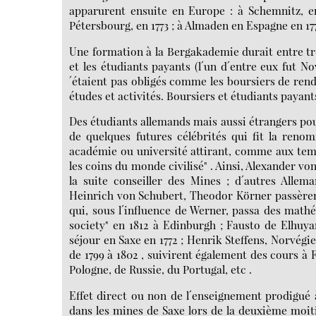
apparurent ensuite en Europe : à Schemnitz, en
Pétersbourg, en 1773 ; à Almaden en Espagne en 1777
Une formation à la Bergakademie durait entre troi
et les étudiants payants (l´un d´entre eux fut No
´étaient pas obligés comme les boursiers de rendr
études et activités. Boursiers et étudiants paya
Des étudiants allemands mais aussi étrangers pou
de quelques futures célébrités qui fit la ren
académie ou université attirant, comme aux tem
les coins du monde civilisé" . Ainsi, Alexander vo
la suite conseiller des Mines ; d´autres Allem
Heinrich von Schubert, Theodor Körner passèren
qui, sous l´influence de Werner, passa des math
society" en 1812 à Edinburgh ; Fausto de Elhuy
séjour en Saxe en 1772 ; Henrik Steffens, Norvégi
de 1799 à 1802 , suivirent également des cours à
Pologne, de Russie, du Portugal, etc .
Effet direct ou non de l´enseignement prodigué 
dans les mines de Saxe lors de la deuxième moitié