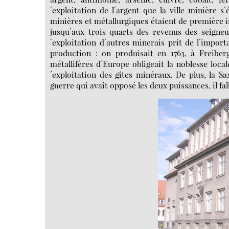
´exploitation de l´argent que la ville minière s´
minières et métallurgiques étaient de première i
jusqu´aux trois quarts des revenus des seigneu
´exploitation d´autres minerais prit de l´import
production : on produisait en 1763, à Freiber
métallifères d´Europe obligeait la noblesse loc
´exploitation des gîtes minéraux. De plus, la S
guerre qui avait opposé les deux puissances, il fal