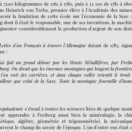
 7200 kilogrammes de 1761 à 1780, puis à 12 100 de 1781 à 180
lm Heinrich von Treba, premier élève à l´Académie des mine
voir la fondation de cette école sur l´économie de la Saxe 
 dont il était le responsable, une de ses inventions, la machi
ugmenter considérablement la production d´argent de son dist
Lettre d´un Français à travers l´Allemagne
datant de 1783, signa
ue :
ai fait un grand détour par les Monts Métallifères, par Freib
urg. On dirait que les énormes montagnes qui longent la frontièr
´on voit des carrières, et dans chaque vallée retentit le bruit
illeur que celui de la Saxe. Toute la montagne fourmille d´ho
rgakademie
s´étend à toutes les sciences liées de quelque man
eut apprendre à Freiberg aussi bien la minéralogie, la chi
étique, algèbre, géométrie et trigonométrie), la mécanique
ouvrent le champ du savoir de l´époque. L´un d´entre eux était 