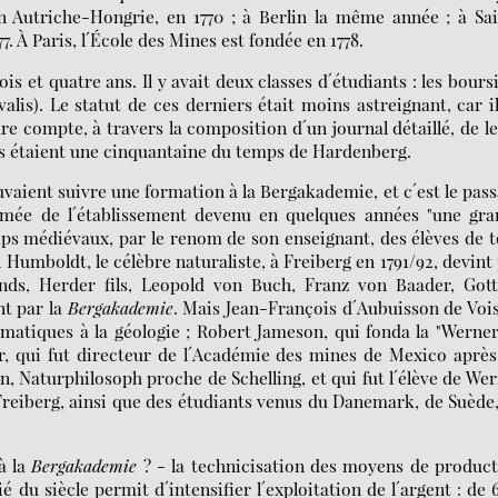
 Autriche-Hongrie, en 1770 ; à Berlin la même année ; à Sa
. À Paris, l´École des Mines est fondée en 1778.
s et quatre ans. Il y avait deux classes d´étudiants : les bours
valis). Le statut de ces derniers était moins astreignant, car i
e compte, à travers la composition d´un journal détaillé, de l
nts étaient une cinquantaine du temps de Hardenberg.
vaient suivre une formation à la Bergakademie, et c´est le pas
ommée de l´établissement devenu en quelques années "une gra
ps médiévaux, par le renom de son enseignant, des élèves de 
n Humboldt, le célèbre naturaliste, à Freiberg en 1791/92, devint
ands, Herder fils, Leopold von Buch, Franz von Baader, Gott
t par la
Bergakademie
. Mais Jean-François d´Aubuisson de Voi
ématiques à la géologie ; Robert Jameson, qui fonda la "Werne
ar, qui fut directeur de l´Académie des mines de Mexico aprè
en, Naturphilosoph proche de Schelling, et qui fut l´élève de We
 Freiberg, ainsi que des étudiants venus du Danemark, de Suède
à la
Bergakademie
? - la technicisation des moyens de produc
 du siècle permit d´intensifier l´exploitation de l´argent : de 