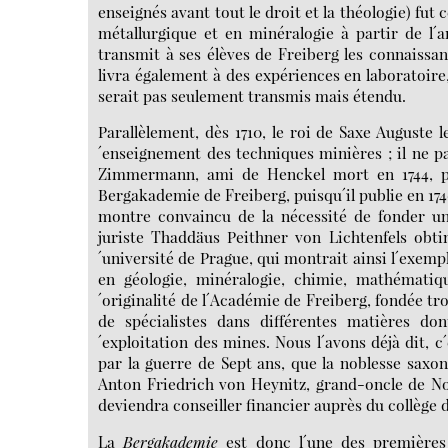
enseignés avant tout le droit et la théologie) fu
métallurgique et en minéralogie à partir de l´a
transmit à ses élèves de Freiberg les connaissanc
livra également à des expériences en laboratoire,
serait pas seulement transmis mais étendu.
Parallèlement, dès 1710, le roi de Saxe Auguste l
´enseignement des techniques minières ; il ne par
Zimmermann, ami de Henckel mort en 1744, pe
Bergakademie de Freiberg, puisqu´il publie en 174
montre convaincu de la nécessité de fonder une
juriste Thaddäus Peithner von Lichtenfels obti
´université de Prague, qui montrait ainsi l´exem
en géologie, minéralogie, chimie, mathématiq
´originalité de l´Académie de Freiberg, fondée tr
de spécialistes dans différentes matières don
´exploitation des mines. Nous l´avons déjà dit, c
par la guerre de Sept ans, que la noblesse saxo
Anton Friedrich von Heynitz, grand-oncle de Nova
deviendra conseiller financier auprès du collège d
La
Bergakademie
est donc l´une des premières 