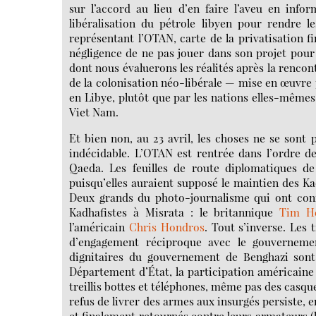
sur l’accord au lieu d’en faire l’aveu en infor
libéralisation du pétrole libyen pour rendre l
représentant l’OTAN, carte de la privatisation fi
négligence de ne pas jouer dans son projet pour 
dont nous évaluerons les réalités après la rencon
de la colonisation néo-libérale — mise en œuvre pa
en Libye, plutôt que par les nations elles-mêmes
Viet Nam.
Et bien non, au 23 avril, les choses ne se sont p
indécidable. L’OTAN est rentrée dans l’ordre de
Qaeda. Les feuilles de route diplomatiques de
puisqu’elles auraient supposé le maintien des Kad
Deux grands du photo-journalisme qui ont conn
Kadhafistes à Misrata : le britannique
Tim He
l’américain
Chris Hondros
. Tout s’inverse. Les
d’engagement réciproque avec le gouvernement
dignitaires du gouvernement de Benghazi sont 
Département d’État, la participation américaine 
treillis bottes et téléphones, même pas des casques
refus de livrer des armes aux insurgés persiste, 
et finalement retournés contre leurs armateurs (