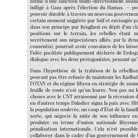
forme d’une sanction multi-directionnelle assimi
infligé à Gaza après l’élection du Hamas, — po
pouvoir durable à travers un nouveau gouvernemen
certain moment suggérée par Saïf et envisagée par
dans son principe par Benghazi en dépit d’un clas
positions sur le terrain, les rebelles étant 
secrètement aux négociateurs alliés, par la dyna
consentis), pourrait avoir convaincu de les lais
l’idée pacifiste publiquement déclarée de Erdog
dialogue avec les deux protagonistes, pensant qu’il
Dans l’hypothèse de la trahison de la rébellio
pouvant pas être refusée de maintenir les Kadhafi a
l’OTAN et du régime libyen en stratégie de soum
feuille de route n’est qu’un leurre. Non pas un
choses avec le CNT arraisonné par la récession
en d’autres temps Daladier signa la paix avec Hi
la population soulevée, un coup d’État de la famil
sorte, qui négocie la suite de son influence en
produire en terme d’union nationale libyenn
pénalisation internationale. Cela n’est possib
collaborer dans le cadre d’un gouvernement de t