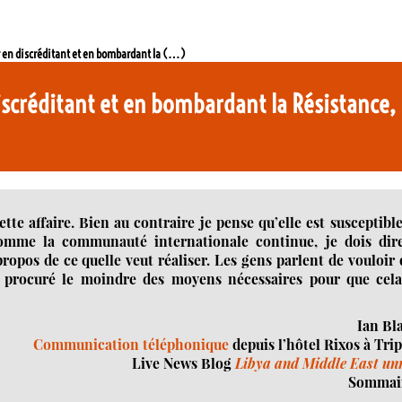
r en discréditant et en bombardant la (…)
discréditant et en bombardant la Résistance
tte affaire. Bien au contraire je pense qu’elle est susceptibl
comme la communauté internationale continue, je dois dire
ropos de ce quelle veut réaliser. Les gens parlent de vouloir
pas procuré le moindre des moyens nécessaires pour que cela
Ian Bl
Communication téléphonique
depuis l’hôtel Rixos à Trip
Live News Blog
Libya and Middle East un
Sommair