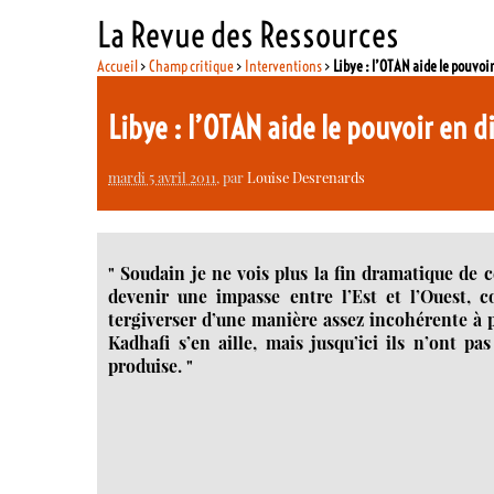
La Revue des Ressources
Accueil
>
Champ critique
>
Interventions
>
Libye : l’OTAN aide le pouvoi
Libye : l’OTAN aide le pouvoir en 
mardi 5 avril 2011
, par
Louise Desrenards
" Soudain je ne vois plus la fin dramatique de ce
devenir une impasse entre l’Est et l’Ouest, 
tergiverser d’une manière assez incohérente à p
Kadhafi s’en aille, mais jusqu’ici ils n’ont 
produise. "