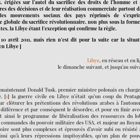
, érigées sur l’autel du sacrifice des droits de l’homme et
ures des décisions et de leur réalisation commerciale partout 
es mouvements sociaux des pays réprimés de s’expri
 globale du sacrifice révolutionnaire, non plus sous la form
es, la Libye étant l’exception qui confirme la règle.
10 avril 2011, mais rien n’est dit pour la suite car la situa
en Libye ]
Libye
, en réseau et en l
le dimanche suivant, et jusqu’au suiv
e maintenant Donald Tusk, premier ministre polonais en charg
,
[
1
]
la guerre civile en Libye n’était qu’un coup du Pentag
our clôturer les prétentions des révolutions arabes à l’auton
différence et par conséquent le désordre, et pour en finir ave
nt ainsi le programme de libéralisation des ressources du l
x commandes du pouvoir militaire des USA, et majeur au Roya
toire sont plus complexes et éprouvés d’avoir subi ou résisté
ainsi qu’à leurs répressions impitoyables, qu’un plan de pou