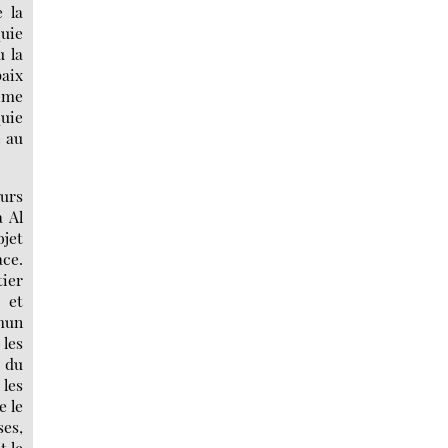
 la
quie
u la
paix
gime
quie
e au
ours
à Al
jet
ace.
ier
, et
mmun
les
 du
 les
e le
ses,
t le