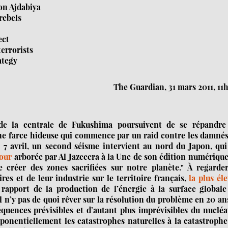
on Ajdabiya
rebels
ect
errorists
ategy
The Guardian, 31 mars 2011, 11
 de la centrale de Fukushima poursuivent de se répandre
 une farce hideuse qui commence par un raid contre les damné
et 7 avril, un second séisme intervient au nord du Japon, qu
jour
arborée par Al Jazeeera à la Une de son édition numériqu
 créer des zones sacrifiées sur notre planète." À regarder
es et de leur industrie sur le territoire français,
la plus él
apport de la production de l’énergie à la surface globale
il n’y pas de quoi rêver sur la résolution du problème en 20 a
équences prévisibles et d’autant plus imprévisibles du nucléa
ponentiellement les catastrophes naturelles à la catastroph