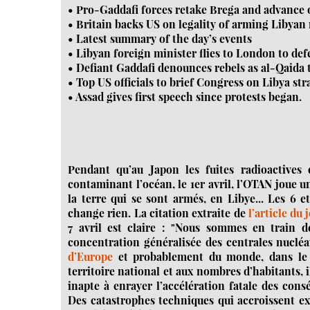
• Pro-Gaddafi forces retake Brega and advance 
• Britain backs US on legality of arming Libyan 
• Latest summary of the day’s events
• Libyan foreign minister flies to London to def
• Defiant Gaddafi denounces rebels as al-Qaida t
• Top US officials to brief Congress on Libya str
• Assad gives first speech since protests began.
Pendant qu’au Japon les fuites radioactives
contaminant l’océan, le 1er avril, l’OTAN joue
la terre qui se sont armés, en Libye... Les 6 
change rien. La citation extraite de
l’article du 
7 avril est claire : "Nous sommes en train de
concentration généralisée des centrales nucléair
d’Europe
et probablement du monde, dans le r
territoire national et aux nombres d’habitants, 
inapte à enrayer l’accélération fatale des cons
Des catastrophes techniques qui accroissent ex