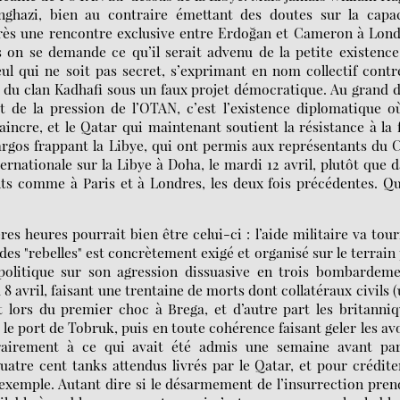
nghazi, bien au contraire émettant des doutes sur la capac
Après une rencontre exclusive entre Erdoğan et Cameron à Lon
s on se demande ce qu’il serait advenu de la petite existenc
ul qui ne soit pas secret, s’exprimant en nom collectif contr
ion du clan Kadhafi sous un faux projet démocratique. Au grand
et de la pression de l’OTAN, c’est l’existence diplomatique o
incre, et le Qatar qui maintenant soutient la résistance à la 
argos frappant la Libye, qui ont permis aux représentants du
nternationale sur la Libye à Doha, le mardi 12 avril, plutôt que 
ts comme à Paris et à Londres, les deux fois précédentes. Q
s heures pourrait bien être celui-ci : l’aide militaire va tou
es "rebelles" est concrètement exigé et organisé sur le terrain
politique sur son agression dissuasive en trois bombardeme
 8 avril, faisant une trentaine de morts dont collatéraux civils 
lors du premier choc à Brega, et d’autre part les britanni
le port de Tobruk, puis en toute cohérence faisant geler les av
ntrairement à ce qui avait été admis une semaine avant par
atre cent tanks attendus livrés par le Qatar, et pour crédite
r exemple. Autant dire si le désarmement de l’insurrection pren