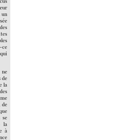
ocus
leur
à un
usée
 des
tes
bles
t-ce
 qui
n ne
s de
e la
 des
omme
n de
lque
t se
 la
re à
ence