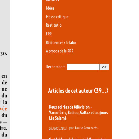
Idées
Masse critique
Restitutio
ERR
Résidences : le labo
A propos de la RDR
h30.
Rechercher :
 en
s de
i ne
Articles de cet auteur
(39…)
e du
 la
Deux soirées de télévision -
evée
Varoufákis, Badiou, Gattaz et toujours
 du
Léa Salamé
ns —
ire.
18 avril 2016
, par
Louise Desrenards
e du