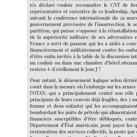
n’a déclaré vouloir reconnaître le CNT de Be
représentative et exécutive de ce leadership. 
suivant la conférence internationale du 29 mar
gouvernement provisoire de l’insurrection, le se
partition, qui puisse s’opposer à la réinstallat
de la supériorité militaire de ses adversaires 
France a servi de passeur qui les a aidés à conva
financièrement et militairement contre les emb
d’être enfin invités à la table de la discussion i
un couloir ou dans une chambre d’hôtel attenan
restera-t-il réellement le jour J ?
Pour autant, le dénouement logique selon dernière
court dans la mesure où l’embargo sur les armes d
l’OTAN, qui a principalement centré son rôle 
principaux de leurs convois déjà fragiles, des 5 au
femme et deux enfants) qui les accompagnaient 
bombardant les puits de pétrole qui alimentaient 
financiers susceptibles d’être débloqués, co
Département d’État américain, pour payer les qu
restauration des services collectifs, la poste pa