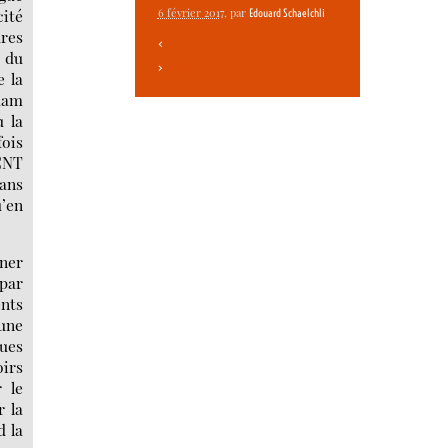
ité
6 février 2017
, par
Edouard Schaelchli
dres
<
e du
>
e la
 dam
ù la
fois
 CNT
dans
u’en
rner
 par
nts
(une
ques
oirs
 le
r la
d la