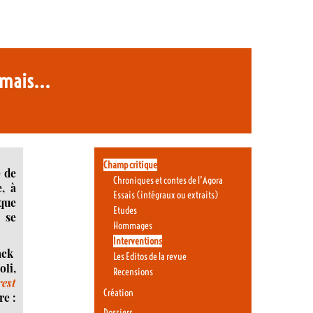
, mais...
Champ critique
e de
Chroniques et contes de l’Agora
, à
Essais (intégraux ou extraits)
 que
Etudes
 se
Hommages
Interventions
ack
Les Editos de la revue
oli,
Recensions
rest
Création
e :
Dossiers