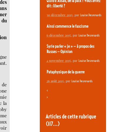
Quid d’Assad, de la paix ? Vous aviez
 des
dit : liberté ?
dans
mer
30 décembre 2015
, par
Louise Desrenards
e du
Ainsi commence le fascisme
6 décembre 2015
, par
Louise Desrenards
tion
Syrie parler « je » — à propos des
Russes — Opinion
igne
4 novembre 2015
, par
Louise Desrenards
ant.
Pataphysique de la guerre
26 août 2015
, par
Louise Desrenards
e de
one
<
omie
>
c la
obby
ume
Articles de cette rubrique
 aux
(117…)
voir