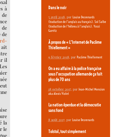
oxal
Dans le noir
es à
s de
5 avril 2018
, par
Louise Desrenards
ance
,
(traduction de l’anglais au français)
Sol Salbe
,
(traduction de l’hébreu à l’anglais)
Yossi
 de
Gurvitz
e de
rd-
À propos de « L’Internet de Pacôme
 ait
Thiellement »
âtre
9 février 2018
, par
Pacôme Thiellement
r il
 Les
On a eu affaire à la police française
mier
sous l’occupation allemande ça fait
rmée
plus de 70 ans
peut
18 octobre 2017
, par
Jean-Michel Mension
enne
aka Alexis Violet
La nation éperdue et la démocratie
aise
sans fond
eure
8 août 2017
, par
Louise Desrenards
é la
r le
Tolstoï, tout simplement
ague