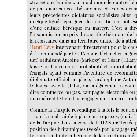
stratégique le mieux armé du monde contre l’én
de partenaires néo-libéraux aux côtés des dern
leurs précédentes dictatures socialistes ainsi
quelque lignée épargnée de constitution, pût e
d’une culture héroïque du martyr. C’est-à-dir
l’insoumission au prix du sacrifice héroïque de la
la résistance dans un territoire unifié, déjà attr
Henri Lévy
intervenant directement pour la caus
été commandé par le CIA pour déclencher la guerr
(lui) séduisant Antoine (Sarkozy) et César (Hilary 
laisse la chance entre probabilité et improbabili
français ayant commis l’aventure de reconnaîtr
diplomate officiel en place, l’arabophone Antoi
l’alliance avec le Qatar, qui a également reco
dire commerce ou pas, campagne électorale ou p
marquèrent le lien d’un engagement concret, radic
Comme la Turquie revendique à la fois le soutien
— qui l’a maltraitée à plusieurs reprises, (mais l
de la Turquie dans la zone de l’OTAN maîtrisée p
position des britanniques (vexés par le tapage mé
terrain), en toute cohérence de la direction amé