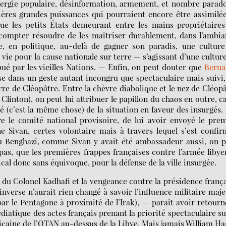
ergie populaire, désinformation, armement, et nombre parad
ières grandes puissances qui pourraient encore être assimilé
 que les petits États demeurant entre les mains propriétaire
scompter résoudre de les maîtriser durablement, dans l’ambi
e, en politique, au-delà de gagner son paradis, une culture
 vie pour la cause nationale sur terre — s’agissant d’une cultur
ibué par les vieilles Nations. — Enfin, on peut douter que
Berna
e dans un geste autant incongru que spectaculaire mais suivi,
e de Cléopâtre. Entre la chèvre diabolique et le nez de Cléop
Clinton), on peut lui attribuer le papillon du chaos en outre, ca
té (c’est la même chose) de la situation en faveur des insurgés.
e le comité national provisoire, de lui avoir envoyé le pre
ne Sivan, certes volontaire mais à travers lequel s’est confi
nnu Benghazi, comme Sivan y avait été ambassadeur aussi, on 
as, que les premières frappes françaises contre l’armée liby
al donc sans équivoque, pour la défense de la ville insurgée.
 du Colonel Kadhafi et la vengeance contre la présidence franç
’inverse n’aurait rien changé à savoir l’influence militaire maj
ar le Pentagone à proximité de l’Irak), — paraît avoir retourn
diatique des actes français prenant la priorité spectaculaire su
ricaine de l’OTAN au-dessus de la Libye. Mais jamais William H