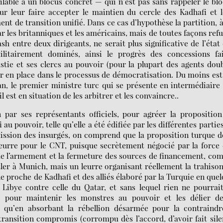
lable à un blocus concret — qui n’est pas sans rappeler le bl
ur leur faire accepter le maintien du cercle des Kadhafi et 
t de transition unifié. Dans ce cas d’hypothèse la partition, 
 les britanniques et les américains, mais de toutes façons ref
h entre deux dirigeants, ne serait plus significative de l’état
militairement dominés, ainsi le progrès des concessions fai
stie et ses clercs au pouvoir (pour la plupart des agents dou
ser en place dans le processus de démocratisation. Du moins es
an, le premier ministre turc qui se présente en intermédiaire
 est en situation de les arbitrer et les convaincre..
n par ses représentants officiels, pour agréer la propositio
u pouvoir, telle qu’elle a été édifiée par les différentes partie
ission des insurgés, on comprend que la proposition turque d
 leurre pour le CNT, puisque secrètement négocié par la force
 de l’armement et la fermeture des sources de financement, c
tler à Munich, mais un leurre organisant réellement la trahiso
le proche de Kadhafi et des alliés élaboré par la Turquie en que
 Libye contre celle du Qatar, et sans lequel rien ne pourrai
e pour maintenir les monstres au pouvoir et les délier de
le qu’en absorbant la rébellion désarmée pour la contraind
ransition compromis (corrompu dès l’accord, d’avoir fait sil