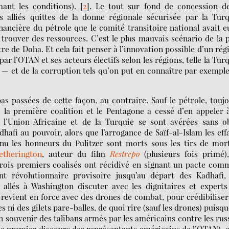
mant les conditions).
[
2
]
. Le tout sur fond de concession de
es alliés quittes de la donne régionale sécurisée par la Tur
nancière du pétrole que le comité transitoire national avait e
trouver des ressources. C’est le plus mauvais scénario de la 
tre de Doha. Et cela fait penser à l’innovation possible d’un ré
r l’OTAN et ses acteurs électifs selon les régions, telle la Tur
 — et de la corruption tels qu’on put en connaître par exempl
as passées de cette façon, au contraire. Sauf le pétrole, touj
 la première coalition et le Pentagone a cessé d’en appeler 
 l’Union Africaine et de la Turquie se sont avérées sans ob
hafi au pouvoir, alors que l’arrogance de Saïf-al-Islam les eff
u les honneurs du Pulitzer sont morts sous les tirs de mort
therington
, auteur du film
Restrepo
(plusieurs fois primé)
 trois premiers coalisés ont récidivé en signant un pacte co
 révolutionnaire provisoire jusqu’au départ des Kadhafi, 
allés à Washington discuter avec les dignitaires et experts
revient en force avec des drones de combat, pour crédibiliser
 ni des gilets pare-balles, de quoi rire (sauf les drones) puisqu
en souvenir des talibans armés par les américains contre les rus
le premier discours des représentants américains de l’OTAN), e