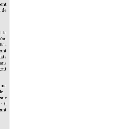
vent
n de
t la
u’au
llés
 ont
lats
dans
tait
une
...
 sur
; il
tant