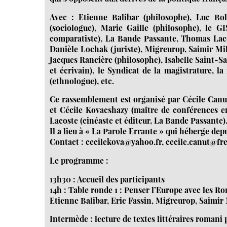
Avec : Etienne Balibar (philosophe), Luc Bolt
(sociologue), Marie Gaille (philosophe), le GI
comparatiste), La Bande Passante, Thomas Laco
Danièle Lochak (juriste), Migreurop, Saimir Milé
Jacques Rancière (philosophe), Isabelle Saint-S
et écrivain), le Syndicat de la magistrature, 
(ethnologue), etc.
Ce rassemblement est organisé par Cécile Canut 
et Cécile Kovacshazy (maître de conférences e
Lacoste (cinéaste et éditeur, La Bande Passante)
Il a lieu à « La Parole Errante » qui héberge d
Contact : cecilekova@yahoo.fr, cecile.canut@fre
Le programme :
13h30 : Accueil des participants
14h : Table ronde 1 : Penser l’Europe avec les R
Etienne Balibar, Eric Fassin, Migreurop, Saimir 
Intermède : lecture de textes littéraires roman