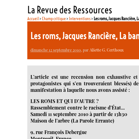
La Revue des Ressources
Accueil
>
Champ critique
>
Interventions
>
Les roms, Jacques Rancière, L
Les roms, Jacques Rancière, La ba
dimanche 12 septembre 2010
, par
Aliette G. Certhoux
L’article est une recension non exhaustive et
protagonistes qui s’en trouveraient blessés)
manifestation à laquelle nous avons assisté :
LES ROMS ET QUI D’AUTRE ?
Rassemblement contre le racisme d’État...
Samedi 11 septembre 2010 à partir de 13h30
Maison de l’arbre (La Parole Errante)
9, rue François Debergue
Montreuil, France