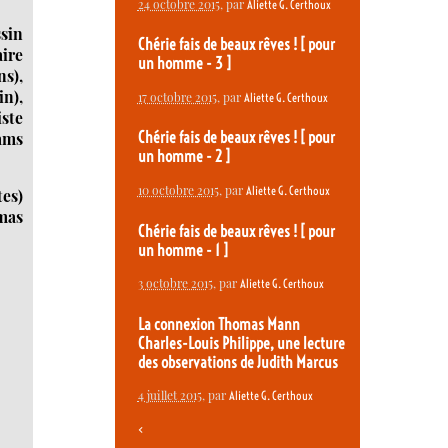
24 octobre 2015
, par
Aliette G. Certhoux
sin
Chérie fais de beaux rêves ! [ pour
aire
un homme - 3 ]
s),
in),
17 octobre 2015
, par
Aliette G. Certhoux
iste
iams
Chérie fais de beaux rêves ! [ pour
un homme - 2 ]
10 octobre 2015
, par
Aliette G. Certhoux
tes)
mas
Chérie fais de beaux rêves ! [ pour
un homme - 1 ]
3 octobre 2015
, par
Aliette G. Certhoux
La connexion Thomas Mann
Charles-Louis Philippe, une lecture
des observations de Judith Marcus
4 juillet 2015
, par
Aliette G. Certhoux
<