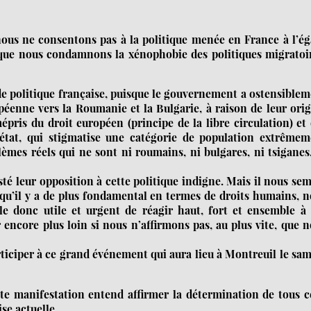
nous ne consentons pas à la politique menée en France à l’é
 que nous condamnons la xénophobie des politiques migratoir
 de politique française, puisque le gouvernement a ostensible
opéenne vers la Roumanie et la Bulgarie, à raison de leur ori
pris du droit européen (principe de la libre circulation) et
’état, qui stigmatise une catégorie de population extrêmem
èmes réels qui ne sont ni roumains, ni bulgares, ni tsiganes
sté leur opposition à cette politique indigne. Mais il nous se
 qu’il y a de plus fondamental en termes de droits humains, 
e donc utile et urgent de réagir haut, fort et ensemble à 
encore plus loin si nous n’affirmons pas, au plus vite, que 
rticiper à ce grand événement qui aura lieu à Montreuil le sa
ette manifestation entend affirmer la détermination de tous 
se actuelle.