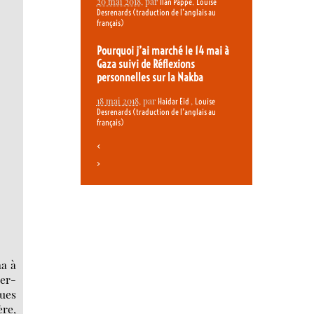
20 mai 2018
, par
,
Ilan Pappé
Louise
Desrenards (traduction de l’anglais au
français)
Pourquoi j’ai marché le 14 mai à
Gaza suivi de Réflexions
personnelles sur la Nakba
18 mai 2018
, par
,
Haidar Eid
Louise
Desrenards (traduction de l’anglais au
français)
<
>
ma à
er-
ques
re,