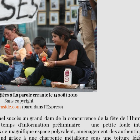
iées à La parole errante le 14 août 2010
Sans copyright
zenside.com
(paru dans l’Express)
uel succès au grand dam de la concurrence de la fête de l’Hu
emps d’information préliminaire — une petite foule int
ns ce magnifique espace polyvalent, aménagement des authenti
ond grâce à une charpente métallique sous une toiture légè