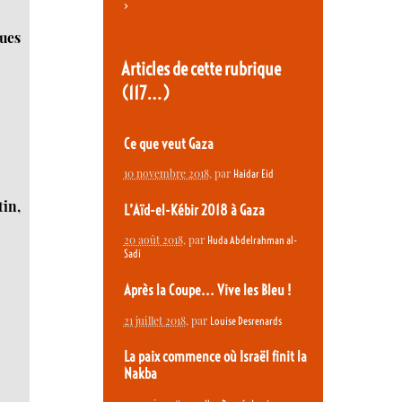
>
ues
Articles de cette rubrique
(117…)
Ce que veut Gaza
10 novembre 2018
, par
Haidar Eid
tin,
L’Aïd-el-Kébir 2018 à Gaza
20 août 2018
, par
Huda Abdelrahman al-
Sadi
Après la Coupe... Vive les Bleu !
21 juillet 2018
, par
Louise Desrenards
La paix commence où Israël finit la
Nakba