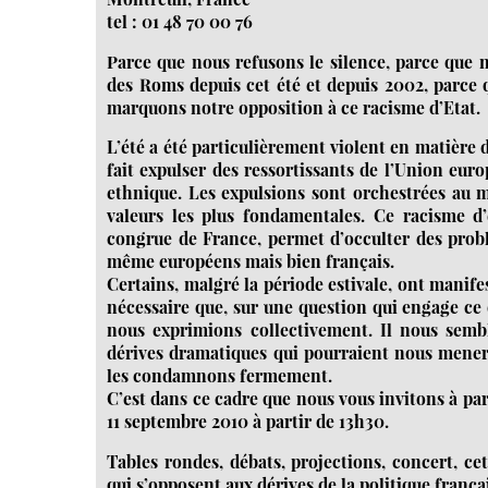
tel : 01 48 70 00 76
Parce que nous refusons le silence, parce que 
des Roms depuis cet été et depuis 2002, parce
marquons notre opposition à ce racisme d’Etat.
L’été a été particulièrement violent en matière
fait expulser des ressortissants de l’Union eur
ethnique. Les expulsions sont orchestrées au mé
valeurs les plus fondamentales. Ce racisme d
congrue de France, permet d’occulter des probl
même européens mais bien français.
Certains, malgré la période estivale, ont manife
nécessaire que, sur une question qui engage ce
nous exprimions collectivement. Il nous sembl
dérives dramatiques qui pourraient nous mener 
les condamnons fermement.
C’est dans ce cadre que nous vous invitons à pa
11 septembre 2010 à partir de 13h30.
Tables rondes, débats, projections, concert, c
qui s’opposent aux dérives de la politique françai