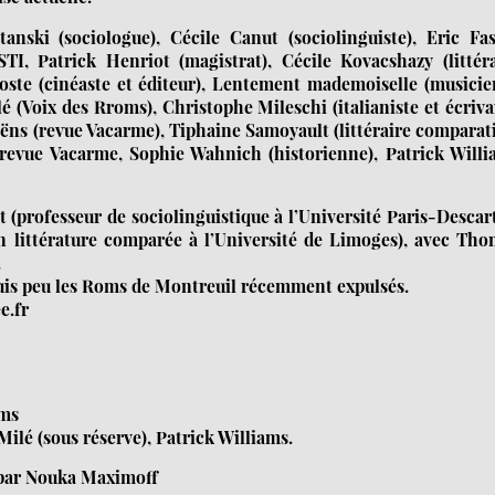
anski (sociologue), Cécile Canut (sociolinguiste), Eric Fas
STI, Patrick Henriot (magistrat), Cécile Kovacshazy (littér
ste (cinéaste et éditeur), Lentement mademoiselle (musicien
 (Voix des Rroms), Christophe Mileschi (italianiste et écriva
aëns (revue Vacarme), Tiphaine Samoyault (littéraire comparat
la revue Vacarme, Sophie Wahnich (historienne), Patrick Will
(professeur de sociolinguistique à l’Université Paris-Descar
n littérature comparée à l’Université de Limoges), avec Tho
.
epuis peu les Roms de Montreuil récemment expulsés.
e.fr
oms
Milé (sous réserve), Patrick Williams.
i par Nouka Maximoff