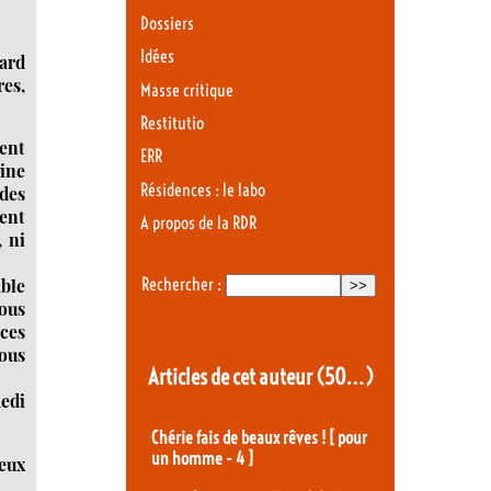
Dossiers
Idées
gard
es,
Masse critique
Restitutio
ment
ERR
gine
Résidences : le labo
 des
ent
A propos de la RDR
, ni
Rechercher :
mble
nous
ces
nous
Articles de cet auteur
(50…)
medi
Chérie fais de beaux rêves ! [ pour
un homme - 4 ]
ceux