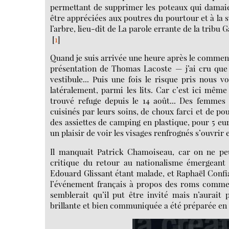
permettant de supprimer les poteaux qui damaien
être appréciées aux poutres du pourtour et à la s
l’arbre, lieu-dit de La parole errante de la tribu Ga
[
1
]
Quand je suis arrivée une heure après le commen
présentation de Thomas Lacoste — j’ai cru que j
vestibule... Puis une fois le risque pris nous v
latéralement, parmi les lits. Car c’est ici même
trouvé refuge depuis le 14 août... Des femmes 
cuisinés par leurs soins, de choux farci et de p
des assiettes de camping en plastique, pour 5 eur
un plaisir de voir les visages renfrognés s’ouvrir
Il manquait Patrick Chamoiseau, car on ne pe
critique du retour au nationalisme émergeant 
Edouard Glissant étant malade, et Raphaël Confia
l’événement français à propos des roms comme 
semblerait qu’il put être invité mais n’aurait 
brillante et bien communiquée a été préparée en 