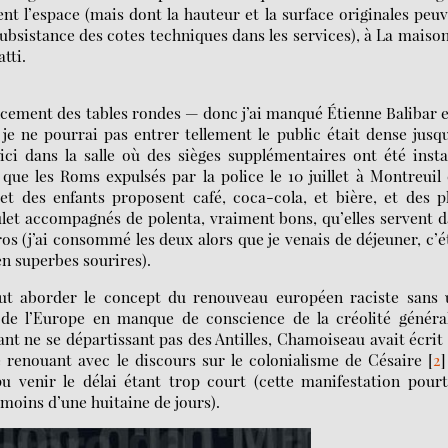
t l’espace (mais dont la hauteur et la surface originales peu
ubsistance des cotes techniques dans les services), à La maiso
tti.
cement des tables rondes — donc j’ai manqué Étienne Balibar e
e ne pourrai pas entrer tellement le public était dense jusq
oici dans la salle où des sièges supplémentaires ont été insta
 que les Roms expulsés par la police le 10 juillet à Montreuil
et des enfants proposent café, coca-cola, et bière, et des p
oulet accompagnés de polenta, vraiment bons, qu’elles servent 
os (j’ai consommé les deux alors que je venais de déjeuner, c’é
 en superbes sourires).
ut aborder le concept du renouveau européen raciste sans 
de l’Europe en manque de conscience de la créolité générale
nt ne se départissant pas des Antilles, Chamoiseau avait écrit
renouant avec le discours sur le colonialisme de Césaire
[
2
]
pu venir le délai étant trop court (cette manifestation pour
moins d’une huitaine de jours).