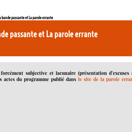
a bande passante et La parole errante
nde passante et La parole errante
 forcément subjective et lacunaire (présentation d’excuses 
 des actes du programme publié dans
le site de la parole erra