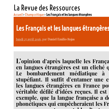
La Revue des Ressources
Accueil
>
Champ critique
>
Les Français et les langues étrangères
Les Français et les langues étrangère
lundi 25 avril 2016
, par
Daniel Emilio Rojas
L’
opinion d’après laquelle les Franç
en langues étrangères est un cliché q
Le bombardement médiatique à 
stupéfiant. Il suffit d’entamer une 
les langues étrangères en France po
véritable défilé d’idées reçues. Il est
exemple, que la langue française a de
phonétiques qui empêcheraient les Fr