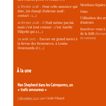
Mentions légales
17 février 2018 –
Pour cette annonce qui
date, j’ai changé d’adresse mail :
Ours
contact : (…)
Utilisation des ar
d’auteurs
16 février 2018 –
C’était même pas lui,
mais c’est tout comme : c’est Aurélie
Inscrivez-vous à 
Filipetti qui a (…)
de la RdR
(Envoye
ni contenu)
29 août 2017 –
Encore un grand merci à
la Revue des Ressources, à Louise
Desrenards et (…)
À la une
Nan Shepherd dans les Cairngorms, un
« trafic amoureux »
7 décembre 2025
, par
Cécile Vibarel