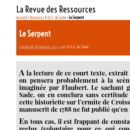
La Revue des Ressources
Accueil
>
Dossiers
>
D.A.F. de Sade
>
Le Serpent
Le Serpent
vendredi 18 janvier 2013
, par
D.A.F. de Sade
A
la lecture de ce court texte, extrai
on pensera probablement à la scè
imaginée par Flaubert. Le sachant g
Sade, on en conclura sans certitude 
cette historiette sur l’ermite de Crois
manuscrit de 1788 ne fut publié qu’en 
E
n tous cas, il est frappant de const
reclus (volontaire pour ce qui con