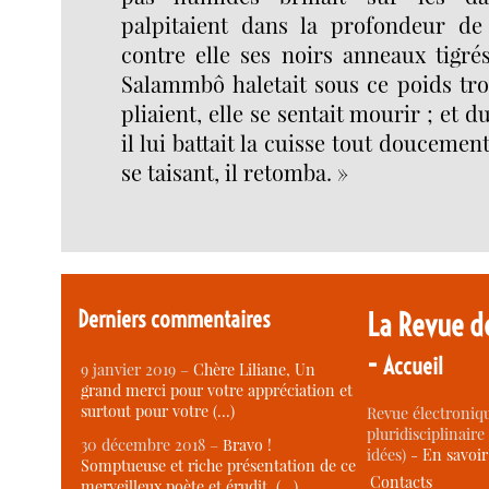
palpitaient dans la profondeur de l
contre elle ses noirs anneaux tigré
Salammbô haletait sous ce poids tro
pliaient, elle se sentait mourir ; et 
il lui battait la cuisse tout doucemen
se taisant, il retomba. »
Derniers commentaires
La Revue d
-
Accueil
9 janvier 2019 –
Chère Liliane, Un
grand merci pour votre appréciation et
surtout pour votre (…)
Revue électroniqu
pluridisciplinaire 
30 décembre 2018 –
Bravo !
idées) -
En savoi
Somptueuse et riche présentation de ce
Contacts
merveilleux poète et érudit. (…)