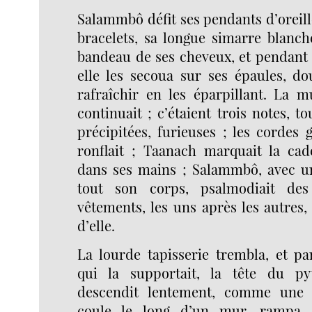
Salammbô défit ses pendants d’oreille
bracelets, sa longue simarre blanch
bandeau de ses cheveux, et pendant
elle les secoua sur ses épaules, d
rafraîchir en les éparpillant. La 
continuait ; c’étaient trois notes, t
précipitées, furieuses ; les cordes g
ronflait ; Taanach marquait la ca
dans ses mains ; Salammbô, avec u
tout son corps, psalmodiait des
vêtements, les uns après les autres
d’elle.
La lourde tapisserie trembla, et pa
qui la supportait, la tête du py
descendit lentement, comme une 
coule le long d’un mur, rampa e