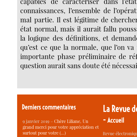
capables de caractériser dans l’éta
connaissances, l’ensemble de l’opéra
mal partie. Il est légitime de cherch
état normal, mais il aurait fallu pous
la logique des définitions, et demand
qu’est ce que la normale, que l’on va
importante phase préliminaire de réf
question aurait sans doute été nécessai
Derniers commentaires
La Revue d
-
Accueil
9 janvier 2019 –
Chère Liliane, Un
grand merci pour votre appréciation et
surtout pour votre (…)
Revue électroniqu