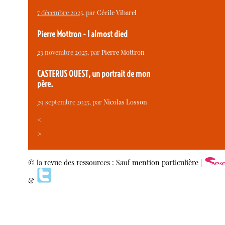
7 décembre 2025
, par
Cécile Vibarel
Pierre Mottron - I almost died
23 novembre 2025
, par
Pierre Mottron
CASTERUS OUEST, un portrait de mon
père.
29 septembre 2025
, par
Nicolas Losson
<
>
© la revue des ressources : Sauf mention particulière |
&