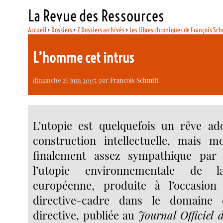
La Revue des Ressources
Accueil
>
Dossiers
>
Z Dossiers archivés
>
Les Libres chroniques de François Sch
L’homme cet intrus
dimanche 26 juin 2005
, par
Francois Schmitt
L’utopie est quelquefois un rêve ad
construction intellectuelle, mais m
finalement assez sympathique par 
l’utopie environnementale de l
européenne, produite à l’occasio
directive-cadre dans le domaine 
directive, publiée au
Journal Officiel