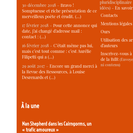
pluridisciplinaire 
30 décembre 2018 –
Bravo !
idées) -
En savoi
Somptueuse et riche présentation de ce
Contacts
merveilleux poète et érudit. (…)
Mentions légales
17 février 2018 –
Pour cette annonce qui
date, j’ai changé d’adresse mail :
Ours
contact : (…)
Utilisation des ar
d’auteurs
16 février 2018 –
C’était même pas lui,
mais c’est tout comme : c’est Aurélie
Inscrivez-vous à 
Filipetti qui a (…)
de la RdR
(Envoye
ni contenu)
29 août 2017 –
Encore un grand merci à
la Revue des Ressources, à Louise
Desrenards et (…)
À la une
Nan Shepherd dans les Cairngorms, un
« trafic amoureux »