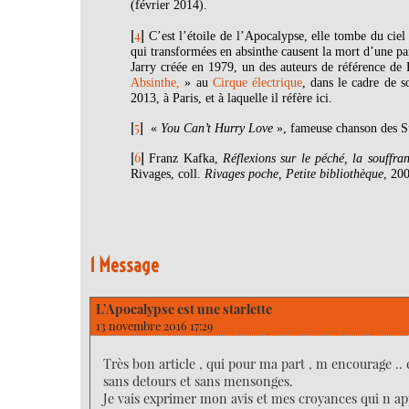
(février 2014).
[
4
]
C’est l’étoile de l’Apocalypse, elle tombe du cie
qui transformées en absinthe causent la mort d’une pa
Jarry créée en 1979, un des auteurs de référence d
Absinthe,
» au
Cirque électrique
, dans le cadre de 
2013, à Paris, et à laquelle il réfère ici.
[
5
]
«
You Can’t Hurry Love
», fameuse chanson des S
[
6
]
Franz Kafka,
Réflexions sur le péché, la souffra
Rivages, coll.
Rivages poche, Petite bibliothèque
, 200
1 Message
L’Apocalypse est une starlette
13 novembre 2016 17:29
Très bon article , qui pour ma part , m encourage .. e
sans detours et sans mensonges.
Je vais exprimer mon avis et mes croyances qui n app