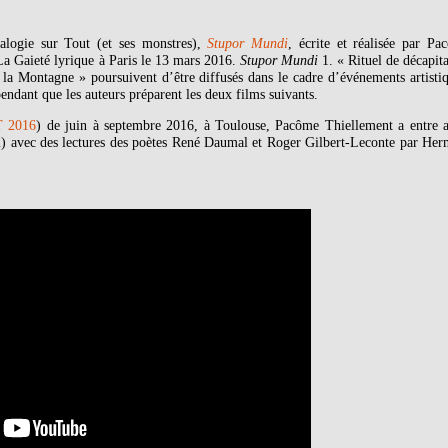
alogie sur Tout (et ses monstres),
Stupor Mundi
, écrite et réalisée par Pa
La Gaieté lyrique à Paris le 13 mars 2016.
Stupor Mundi
1. « Rituel de décapit
a Montagne » poursuivent d’être diffusés dans le cadre d’événements artistiq
endant que les auteurs préparent les deux films suivants.
 2016
) de juin à septembre 2016, à Toulouse, Pacôme Thiellement a entre a
) avec des lectures des poètes René Daumal et Roger Gilbert-Leconte par Her