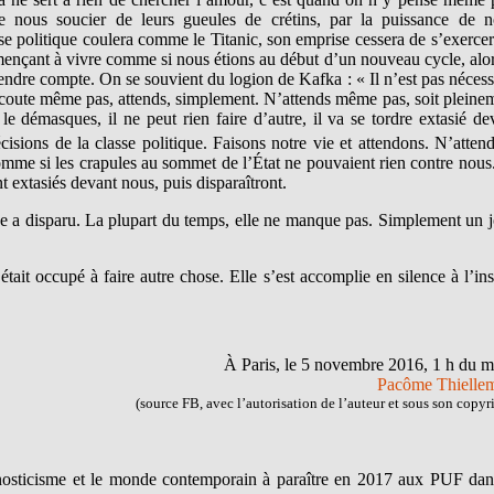
e nous soucier de leurs gueules de crétins, par la puissance de n
sse politique coulera comme le Titanic, son emprise cessera de s’exercer
mençant à vivre comme si nous étions au début d’un nouveau cycle, alor
endre compte. On se souvient du logion de Kafka : « Il n’est pas nécess
N’écoute même pas, attends, simplement. N’attends même pas, soit pleine
le démasques, il ne peut rien faire d’autre, il va se tordre extasié de
cisions de la classe politique. Faisons notre vie et attendons. N’atten
mme si les crapules au sommet de l’État ne pouvaient rien contre nous
nt extasiés devant nous, puis disparaîtront.
 a disparu. La plupart du temps, elle ne manque pas. Simplement un j
it occupé à faire autre chose. Elle s’est accomplie en silence à l’ins
À Paris, le 5 novembre 2016, 1 h du m
Pacôme Thielle
(source FB, avec l’autorisation de l’auteur et sous son copyr
nosticisme et le monde contemporain à paraître en 2017 aux PUF dan