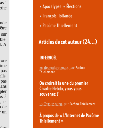
as !
•
•
Apocalypse
Élections
tite
•
François Hollande
onde
•
Pacôme Thiellement
être
 sur
ble.
Articles de cet auteur
(24…)
t. A
INFERNOËL
core
 âme
20 décembre 2020
, par
Pacôme
 pas
Thiellement
lls,
 pas
On croirait la une du premier
lans
Charlie Hebdo, vous vous
pter
souvenez ?
ps à
, et
10 février 2020
, par
Pacôme Thiellement
à de
r un
À propos de « L’Internet de Pacôme
Thiellement »
plus