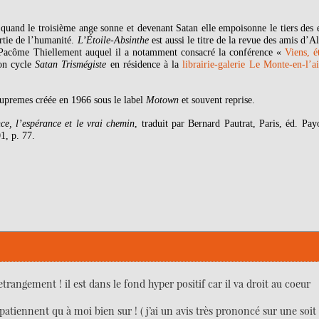
l quand le troisième ange sonne et devenant Satan elle empoisonne le tiers des 
rtie de l’humanité.
L’Étoile-Absinthe
est aussi le titre de la revue des amis d’A
e Pacôme Thiellement auquel il a notamment consacré la conférence «
Viens, é
son cycle
Satan Trismégiste
en résidence à la
librairie-galerie Le Monte-en-l’ai
upremes créée en 1966 sous le label
Motown
et souvent reprise.
nce, l’espérance et le vrai chemin
, traduit par Bernard Pautrat, Paris, éd. Pay
1, p. 77.
trangement ! il est dans le fond hyper positif car il va droit au coeur
atiennent qu à moi bien sur ! ( j’ai un avis très prononcé sur une soit