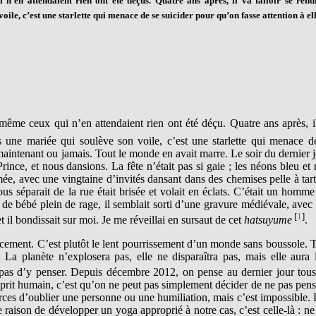
’en attendaient rien ont été déçus. Quatre ans après, il va falloir se rend
ile, c’est une starlette qui menace de se suicider pour qu’on fasse attention à ell
me ceux qui n’en attendaient rien ont été déçu. Quatre ans après, i
as une mariée qui soulève son voile, c’est une starlette qui menace d
 maintenant ou jamais. Tout le monde en avait marre. Le soir du dernier j
nce, et nous dansions. La fête n’était pas si gaie ; les néons bleu et 
ée, avec une vingtaine d’invités dansant dans des chemises pelle à tart
us séparait de la rue était brisée et volait en éclats. C’était un homme
te de bébé plein de rage, il semblait sorti d’une gravure médiévale, avec
[
1
]
il bondissait sur moi. Je me réveillai en sursaut de cet
hatsuyume
.
cement. C’est plutôt le lent pourrissement d’un monde sans boussole. 
La planète n’explosera pas, elle ne disparaîtra pas, mais elle aura l
pas d’y penser. Depuis décembre 2012, on pense au dernier jour tous
esprit humain, c’est qu’on ne peut pas simplement décider de ne pas pens
rces d’oublier une personne ou une humiliation, mais c’est impossible. 
e raison de développer un yoga approprié à notre cas, c’est celle-là : ne