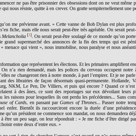
ommencer ne pas être prisonnier des obsessions dont on ne veut même p
qui nous résiste, quitte à en crever. On gratte sempiternellement une pe
e qu’on me prévienne avant. » Cette vanne de Bob Dylan est plus prof
en fiche, mais elle nous serait peut-être très agréable. On serait peut-
[
3
]
s
Melancholia
. On serait peut-être soulagé de ce monde qu’on porte
le grand supermarché des annonces de la fin des temps qui est péni
la « menace qui vient », nous immobilise, nous paralyse et nous anéanti
information que représentent les élections. Et les primaires amplifient en
 On n’a rien demandé, mais les polices du cerveau occupent notre
elles ne changeront rien à notre monde, à part l’empirer. Et je ne parle
ant des librairies de façon désormais quasi-permanente. Hollande, Va
g, NKM, Le Pen, De Villiers, et puis qui encore ? Quand ce n’est
rlaient à des ânes, ce sont des reportages sur eux dévoilant leurs p
 les raisons pour lesquelles ils ont perdu les précédentes... Sans com
use of Cards
, en passant par
Games of Thrones
... Passer notre tem
 enfer. Bientôt ils raccourciront encore la durée d’une présidence
 même qu’un président ne commence son mandat, on nous demandera déj
à être un peu sage, on leur répondrait : « Je me fiche d’être dirigé pa
hoisir entre deux d’entre eux. »
 ne sert à rien de chercher l’amour, c’est quand on n’y pense même 