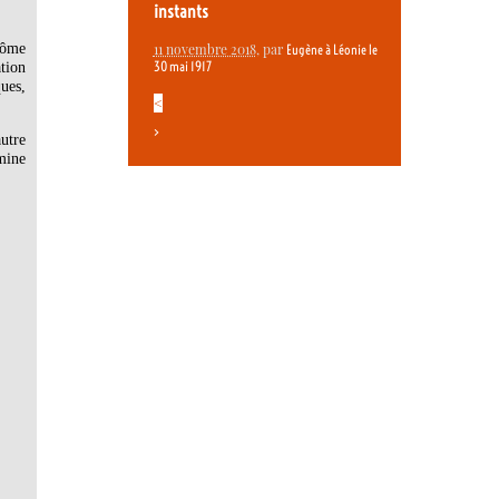
instants
côme
11 novembre 2018
, par
Eugène à Léonie le
ation
30 mai 1917
ues,
<
>
utre
mine