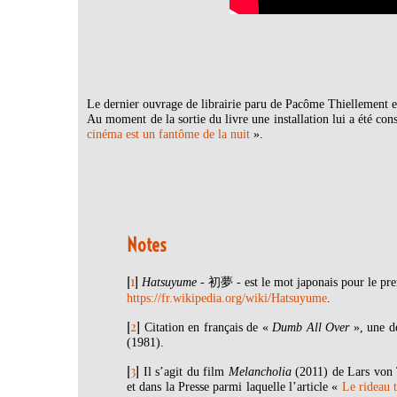
Le dernier ouvrage de librairie paru de Pacôme Thiellement 
Au moment de la sortie du livre une installation lui a été co
cinéma est un fantôme de la nuit
».
Notes
[
1
]
Hatsuyume
- 初夢 - est le mot japonais pour le pre
https://fr.wikipedia.org/wiki/Hatsuyume
.
[
2
]
Citation en français de «
Dumb All Over
», une d
(1981).
[
3
]
Il s’agit du film
Melancholia
(2011) de Lars von T
et dans la Presse parmi laquelle l’article «
Le rideau 