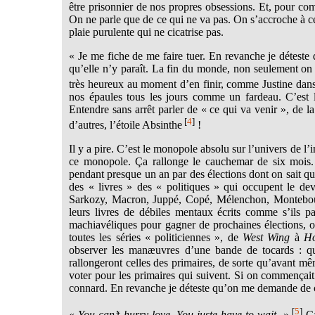
être prisonnier de nos propres obsessions. Et, pour c
On ne parle que de ce qui ne va pas. On s’accroche à ce 
plaie purulente qui ne cicatrise pas.
« Je me fiche de me faire tuer. En revanche je détest
qu’elle n’y paraît. La fin du monde, non seulement on s’
très heureux au moment d’en finir, comme Justine dan
nos épaules tous les jours comme un fardeau. C’est 
Entendre sans arrêt parler de « ce qui va venir », de 
[
4
]
d’autres, l’étoile Absinthe
!
Il y a pire. C’est le monopole absolu sur l’univers de l’
ce monopole. Ça rallonge le cauchemar de six mois.
pendant presque un an par des élections dont on sait qu’
des « livres » des « politiques » qui occupent le dev
Sarkozy, Macron, Juppé, Copé, Mélenchon, Montebour
leurs livres de débiles mentaux écrits comme s’ils pa
machiavéliques pour gagner de prochaines élections, ou
toutes les séries « politiciennes », de
West Wing
à
Ho
observer les manæuvres d’une bande de tocards : quel
rallongeront celles des primaires, de sorte qu’avant
voter pour les primaires qui suivent. Si on commençait 
connard. En revanche je déteste qu’on me demande de c
[
5
]
«
You can’t hurry love. You juste have to wait.
»
Ça