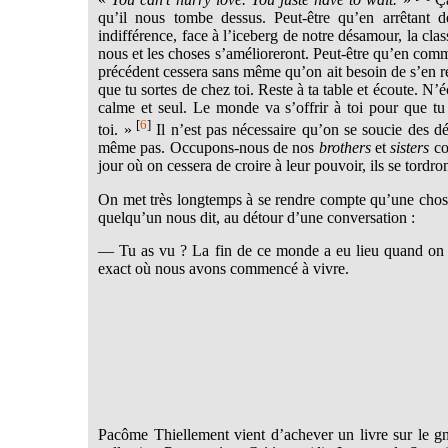
qu’il nous tombe dessus. Peut-être qu’en arrêtant d
indifférence, face à l’iceberg de notre désamour, la cla
nous et les choses s’amélioreront. Peut-être qu’en com
précédent cessera sans même qu’on ait besoin de s’en r
que tu sortes de chez toi. Reste à ta table et écoute. 
calme et seul. Le monde va s’offrir à toi pour que tu 
[
6
]
toi. »
Il n’est pas nécessaire qu’on se soucie des dé
même pas. Occupons-nous de nos
brothers
et
sisters
co
jour où on cessera de croire à leur pouvoir, ils se tordro
On met très longtemps à se rendre compte qu’une chose
quelqu’un nous dit, au détour d’une conversation :
— Tu as vu ? La fin de ce monde a eu lieu quand on éta
exact où nous avons commencé à vivre.
Pacôme Thiellement vient d’achever un livre sur le g