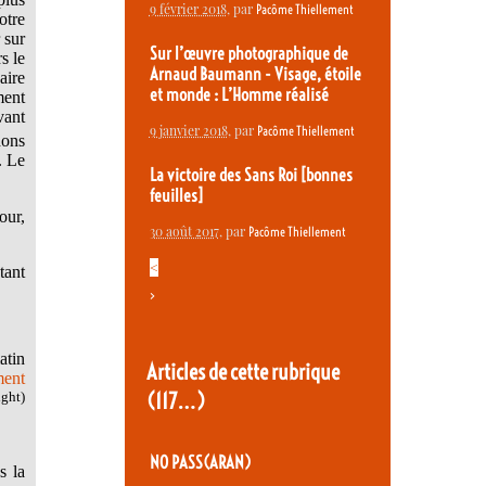
9 février 2018
, par
Pacôme Thiellement
otre
 sur
Sur l’œuvre photographique de
s le
Arnaud Baumann - Visage, étoile
aire
et monde : L’Homme réalisé
ment
vant
9 janvier 2018
, par
Pacôme Thiellement
dons
. Le
La victoire des Sans Roi [bonnes
feuilles]
our,
30 août 2017
, par
Pacôme Thiellement
<
tant
>
atin
Articles de cette rubrique
ment
(117…)
ight)
NO PASS(ARAN)
s la