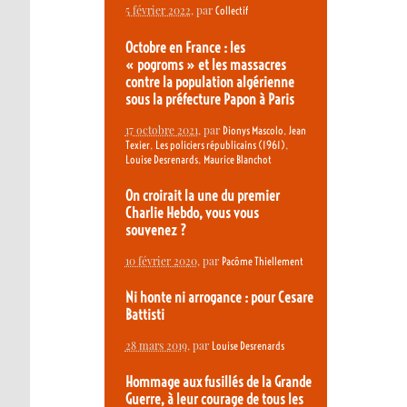
5 février 2022
, par
Collectif
Octobre en France : les
« pogroms » et les massacres
contre la population algérienne
sous la préfecture Papon à Paris
17 octobre 2021
, par
,
Dionys Mascolo
Jean
,
,
Texier
Les policiers républicains (1961)
,
Louise Desrenards
Maurice Blanchot
On croirait la une du premier
Charlie Hebdo, vous vous
souvenez ?
10 février 2020
, par
Pacôme Thiellement
Ni honte ni arrogance : pour Cesare
Battisti
28 mars 2019
, par
Louise Desrenards
Hommage aux fusillés de la Grande
Guerre, à leur courage de tous les