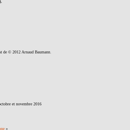
).
 est de © 2012 Arnaud Baumann.
:
octobre et novembre 2016
one
»