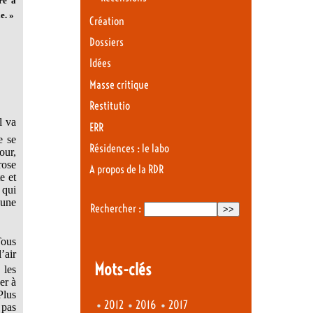
re à
e. »
Création
Dossiers
Idées
Masse critique
Restitutio
l va
ERR
e se
Résidences : le labo
our,
rose
A propos de la RDR
e et
 qui
 une
Rechercher :
Tous
’air
Mots-clés
 les
er à
Plus
•
•
•
2012
2016
2017
 pas