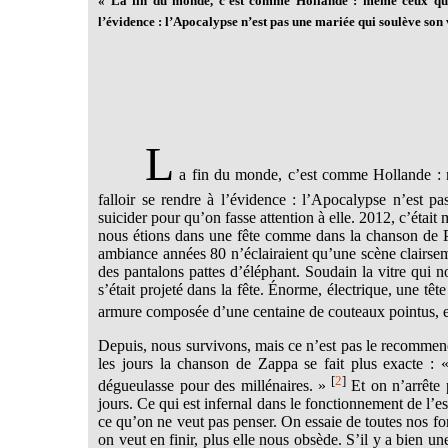
« La fin du monde, c’est comme Hollande : même ceux qui n
l’évidence : l’Apocalypse n’est pas une mariée qui soulève son vo
L
a fin du monde, c’est comme Hollande : mê
falloir se rendre à l’évidence : l’Apocalypse n’est p
suicider pour qu’on fasse attention à elle. 2012, c’était
nous étions dans une fête comme dans la chanson de Pri
ambiance années 80 n’éclairaient qu’une scène clairsem
des pantalons pattes d’éléphant. Soudain la vitre qui no
s’était projeté dans la fête. Énorme, électrique, une tê
armure composée d’une centaine de couteaux pointus, et 
Depuis, nous survivons, mais ce n’est pas le recommen
les jours la chanson de Zappa se fait plus exacte : « 
[
2
]
dégueulasse pour des millénaires. »
Et on n’arrête 
jours. Ce qui est infernal dans le fonctionnement de l’
ce qu’on ne veut pas penser. On essaie de toutes nos fo
on veut en finir, plus elle nous obsède. S’il y a bien un