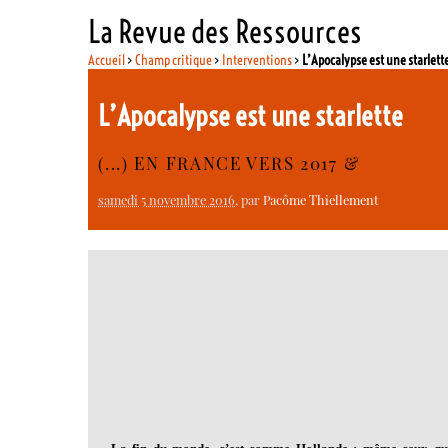
La Revue des Ressources
Accueil
>
Champ critique
>
Interventions
>
L’Apocalypse est une starlett
L’Apocalypse est une starlette
(...) EN FRANCE VERS 2017 &
samedi 5 novembre 2016
, par
Pacôme Thiellement