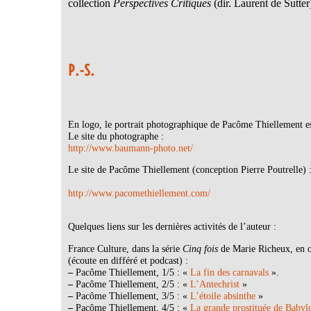
collection
Perspectives Critiques
(dir. Laurent de Sutter
P.-S.
En logo, le portrait photographique de Pacôme Thiellement
Le site du photographe :
http://www.baumann-photo.net/
Le site de Pacôme Thiellement (conception Pierre Poutrelle) 
http://www.pacomethiellement.com/
Quelques liens sur les dernières activités de l’auteur :
France Culture, dans la série
Cinq fois
de Marie Richeux, en 
(écoute en différé et podcast) :
–
Pacôme Thiellement, 1/5 : «
La fin des carnavals
».
–
Pacôme Thiellement, 2/5 : «
L’Antechrist
»
–
Pacôme Thiellement, 3/5 : «
L’étoile absinthe
»
–
Pacôme Thiellement, 4/5 : «
La grande prostituée de Babyl