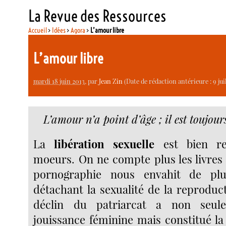
La Revue des Ressources
Accueil
>
Idées
>
Agora
>
L’amour libre
L’amour libre
mardi 18 juin 2013
, par
Jean Zin
(Date de rédaction antérieure : 9 juil
L’amour n’a point d’âge ; il est toujour
La
libération sexuelle
est bien re
moeurs. On ne compte plus les livres s
pornographie nous envahit de pl
détachant la sexualité de la reproduct
déclin du patriarcat a non seule
jouissance féminine mais constitué la 