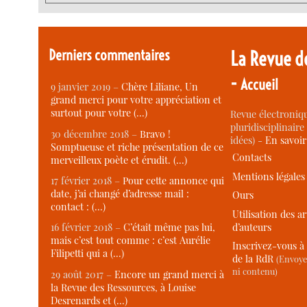
Derniers commentaires
La Revue d
-
Accueil
9 janvier 2019 –
Chère Liliane, Un
grand merci pour votre appréciation et
surtout pour votre (…)
Revue électroniqu
pluridisciplinaire 
30 décembre 2018 –
Bravo !
idées) -
En savoi
Somptueuse et riche présentation de ce
Contacts
merveilleux poète et érudit. (…)
Mentions légales
17 février 2018 –
Pour cette annonce qui
date, j’ai changé d’adresse mail :
Ours
contact : (…)
Utilisation des ar
d’auteurs
16 février 2018 –
C’était même pas lui,
mais c’est tout comme : c’est Aurélie
Inscrivez-vous à 
Filipetti qui a (…)
de la RdR
(Envoye
ni contenu)
29 août 2017 –
Encore un grand merci à
la Revue des Ressources, à Louise
Desrenards et (…)