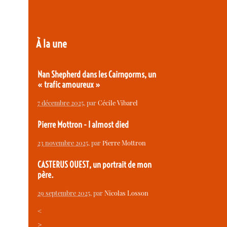
À la une
Nan Shepherd dans les Cairngorms, un
« trafic amoureux »
7 décembre 2025
, par
Cécile Vibarel
Pierre Mottron - I almost died
23 novembre 2025
, par
Pierre Mottron
CASTERUS OUEST, un portrait de mon
père.
29 septembre 2025
, par
Nicolas Losson
<
>