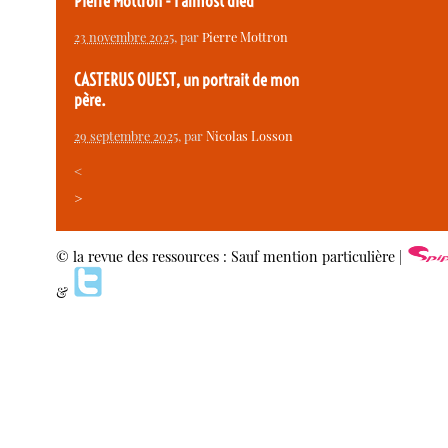
Pierre Mottron - I almost died
23 novembre 2025
, par
Pierre Mottron
CASTERUS OUEST, un portrait de mon
père.
29 septembre 2025
, par
Nicolas Losson
<
>
© la revue des ressources : Sauf mention particulière |
&