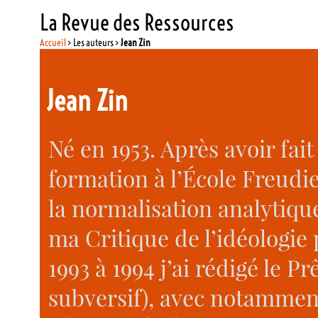
La Revue des Ressources
Accueil
> Les auteurs >
Jean Zin
Jean Zin
Né en 1953. Après avoir fa
formation à l’École Freudi
la normalisation analytiqu
ma Critique de l’idéologie
1993 à 1994 j’ai rédigé le P
subversif), avec notamment