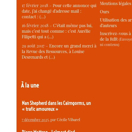
Mentions légales
17 février 2018 –
Pour cette annonce qui
date, j’ai changé d’adresse mail :
Ours
contact : (…)
Utilisation des ar
d’auteurs
16 février 2018 –
C’était même pas lui,
mais c’est tout comme : c’est Aurélie
Inscrivez-vous à 
Filipetti qui a (…)
de la RdR
(Envoye
ni contenu)
29 août 2017 –
Encore un grand merci à
la Revue des Ressources, à Louise
Desrenards et (…)
À la une
Nan Shepherd dans les Cairngorms, un
« trafic amoureux »
7 décembre 2025
, par
Cécile Vibarel