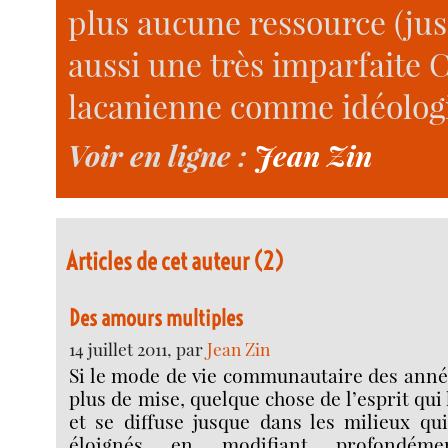
plus aucune ressource (jusq
aussi une très imparfaite C
lacanienne comme idéologie
Voir en ligne :
Jean Zin
Articles de cet auteur (2)
Des amours multiples
14 juillet 2011, par
Jean Zin
Si le mode de vie communautaire des anné
plus de mise, quelque chose de l’esprit qu
et se diffuse jusque dans les milieux qu
éloignés en modifiant profondéme