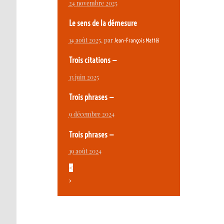
24 novembre 2025
Le sens de la démesure
14 août 2025
, par
Jean-François Mattéi
Trois citations —
13 juin 2025
Trois phrases —
9 décembre 2024
Trois phrases —
19 août 2024
<
>