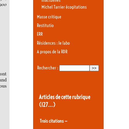
Inactuelles
900
Michel Tarrier écogitations
Masse critique
Restitutio
ERR
Résidences : le labo
A propos de la RDR
Rechercher :
ont
uand
nous
Articles de cette rubrique
(127…)
Trois citations —