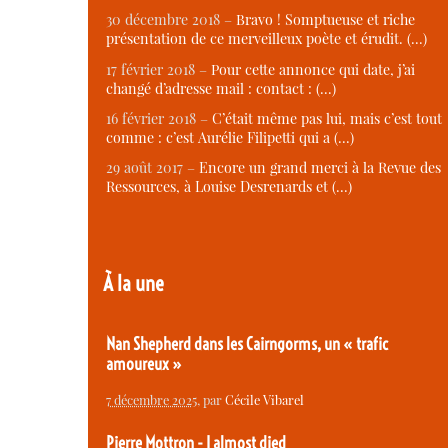
30 décembre 2018 –
Bravo ! Somptueuse et riche
présentation de ce merveilleux poète et érudit. (…)
17 février 2018 –
Pour cette annonce qui date, j’ai
changé d’adresse mail : contact : (…)
16 février 2018 –
C’était même pas lui, mais c’est tout
comme : c’est Aurélie Filipetti qui a (…)
29 août 2017 –
Encore un grand merci à la Revue des
Ressources, à Louise Desrenards et (…)
À la une
Nan Shepherd dans les Cairngorms, un « trafic
amoureux »
7 décembre 2025
, par
Cécile Vibarel
Pierre Mottron - I almost died