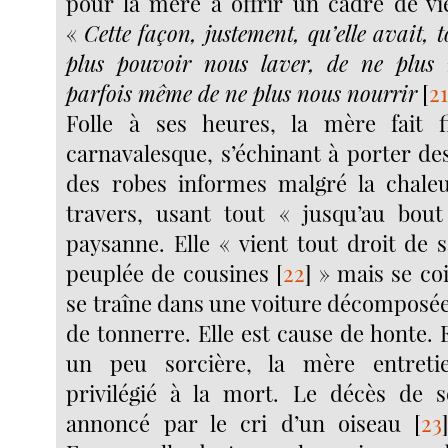
pour la mère à offrir un cadre de vi
«
Cette façon, justement, qu’elle avait, 
plus pouvoir nous laver, de ne plus n
parfois même de ne plus nous nourrir
[
2
Folle à ses heures, la mère fait 
carnavalesque, s’échinant à porter de
des robes informes malgré la chale
travers, usant tout « jusqu’au bo
paysanne. Elle « vient tout droit de 
peuplée de cousines
[
22
]
» mais se coif
se traîne dans une voiture décomposée 
de tonnerre. Elle est cause de honte
un peu sorcière, la mère entreti
privilégié à la mort. Le décès de s
annoncé par le cri d’un oiseau
[
23