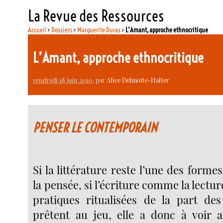
La Revue des Ressources
Accueil
>
Dossiers
>
Marguerite Duras
>
L’Amant, approche ethnocritique
L’Amant, approche ethnocritique
vendredi 18 juin 2010
, par
Alice Delmotte-Halter
PENSER LE CONTEMPORAIN
Si la littérature reste l’une des forme
la pensée, si l’écriture comme la lectur
pratiques ritualisées de la part de
prêtent au jeu, elle a donc à voir av