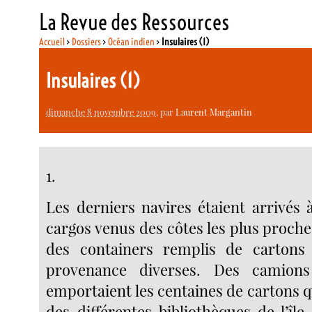
La Revue des Ressources
Accueil
>
Dossiers
>
Océan indien
>
Insulaires (1)
Insulaires (1)
dimanche 8 novembre 2009
, par
Laurent Margantin
1.
Les derniers navires étaient arrivés 
cargos venus des côtes les plus proch
des containers remplis de cartons 
provenance diverses. Des camions
emportaient les centaines de cartons 
des différentes bibliothèques de l’île