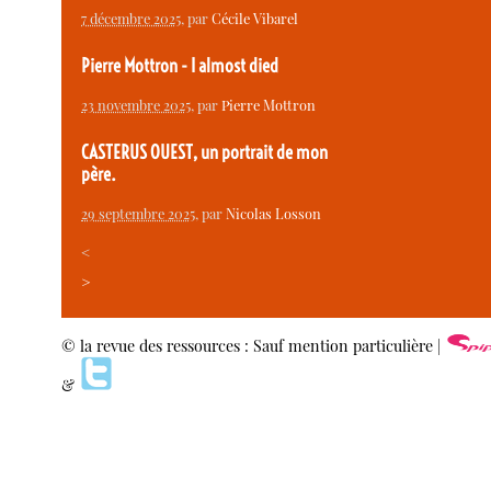
7 décembre 2025
, par
Cécile Vibarel
Pierre Mottron - I almost died
23 novembre 2025
, par
Pierre Mottron
CASTERUS OUEST, un portrait de mon
père.
29 septembre 2025
, par
Nicolas Losson
<
>
© la revue des ressources : Sauf mention particulière |
&