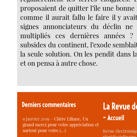
proposaient de quitter l’île une bonne 
comme il aurait fallu le faire il y ava
signes annonciateurs du déclin ne s
multipliés ces dernières années ? 
subsides du continent, l’exode sembla
la seule solution. On les pendit dans
et on pensa à autre chose.
Derniers commentaires
La Revue d
-
Accueil
9 janvier 2019 –
Chère Liliane, Un
grand merci pour votre appréciation et
surtout pour votre (…)
Revue électroniqu
pluridisciplinaire 