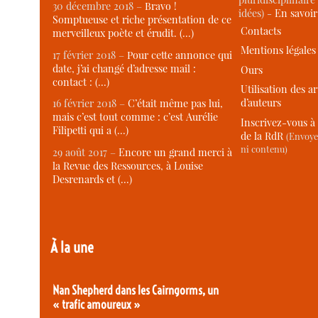
30 décembre 2018 –
Bravo !
idées) -
En savoi
Somptueuse et riche présentation de ce
Contacts
merveilleux poète et érudit. (…)
Mentions légales
17 février 2018 –
Pour cette annonce qui
date, j’ai changé d’adresse mail :
Ours
contact : (…)
Utilisation des ar
d’auteurs
16 février 2018 –
C’était même pas lui,
mais c’est tout comme : c’est Aurélie
Inscrivez-vous à 
Filipetti qui a (…)
de la RdR
(Envoye
ni contenu)
29 août 2017 –
Encore un grand merci à
la Revue des Ressources, à Louise
Desrenards et (…)
À la une
Nan Shepherd dans les Cairngorms, un
« trafic amoureux »