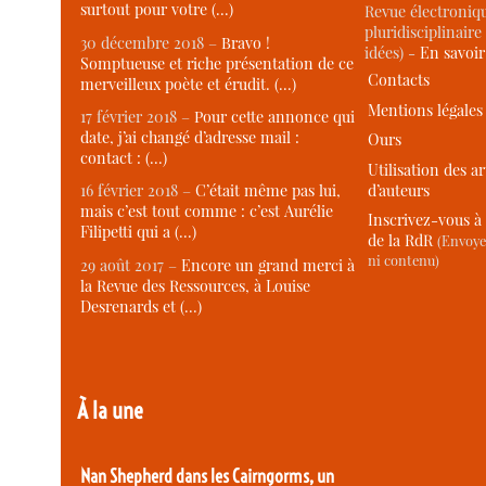
surtout pour votre (…)
Revue électroniqu
pluridisciplinaire 
30 décembre 2018 –
Bravo !
idées) -
En savoi
Somptueuse et riche présentation de ce
Contacts
merveilleux poète et érudit. (…)
Mentions légales
17 février 2018 –
Pour cette annonce qui
date, j’ai changé d’adresse mail :
Ours
contact : (…)
Utilisation des ar
d’auteurs
16 février 2018 –
C’était même pas lui,
mais c’est tout comme : c’est Aurélie
Inscrivez-vous à 
Filipetti qui a (…)
de la RdR
(Envoye
ni contenu)
29 août 2017 –
Encore un grand merci à
la Revue des Ressources, à Louise
Desrenards et (…)
À la une
Nan Shepherd dans les Cairngorms, un