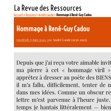
La Revue des Ressources
Accueil
>
Dossiers
>
André Laude
>
Hommage à René-Guy Cadou
Hommage à René-Guy Cadou
vendredi 25 juin 2010
, par
André Laude (1936-1995)
Depuis que j’ai reçu votre aimable invi
ma pierre à cet « hommage viril 
apprêtez à dresser au poète des BIE
il m’a fallu, difficilement, tenter de 
dans mes idées. Comme un obscur re
lettre m’est parvenue à l’heure juste
temps je hantais littéralement — bie