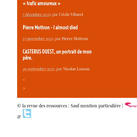
« trafic amoureux »
7 décembre 2025
, par
Cécile Vibarel
Pierre Mottron - I almost died
23 novembre 2025
, par
Pierre Mottron
CASTERUS OUEST, un portrait de mon
père.
29 septembre 2025
, par
Nicolas Losson
<
>
© la revue des ressources : Sauf mention particulière |
&