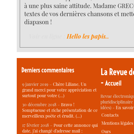
à une plus saine attitude. Madame GRECO
textes de vos dernières chansons et mett
diapason !
Voir en ligne :
Hello les papis..
Derniers commentaires
La Revue d
-
Accueil
9 janvier 2019 –
Chère Liliane, Un
grand merci pour votre appréciation et
surtout pour votre (…)
Revue électroniqu
pluridisciplinaire 
30 décembre 2018 –
Bravo !
idées) -
En savoi
Somptueuse et riche présentation de ce
Contacts
merveilleux poète et érudit. (…)
Mentions légales
17 février 2018 –
Pour cette annonce qui
date, j’ai changé d’adresse mail :
Ours