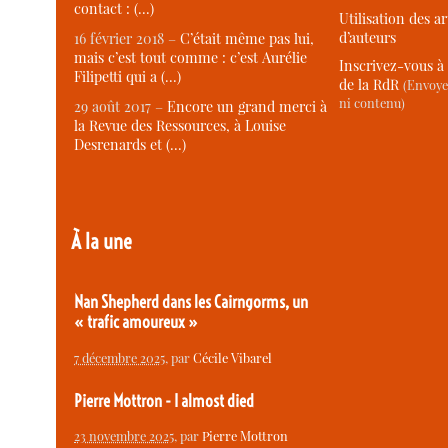
contact : (…)
Utilisation des ar
d’auteurs
16 février 2018 –
C’était même pas lui,
mais c’est tout comme : c’est Aurélie
Inscrivez-vous à 
Filipetti qui a (…)
de la RdR
(Envoye
ni contenu)
29 août 2017 –
Encore un grand merci à
la Revue des Ressources, à Louise
Desrenards et (…)
À la une
Nan Shepherd dans les Cairngorms, un
« trafic amoureux »
7 décembre 2025
, par
Cécile Vibarel
Pierre Mottron - I almost died
23 novembre 2025
, par
Pierre Mottron