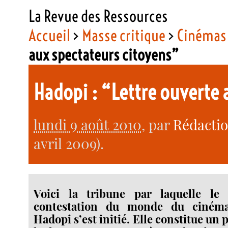
La Revue des Ressources
Accueil
>
Masse critique
>
Cinémas 
aux spectateurs citoyens”
Hadopi : “Lettre ouverte
lundi 9 août 2010
, par
Rédacti
avril 2009).
Voici la tribune par laquelle l
contestation du monde du cinéma
Hadopi s’est initié. Elle constitue un