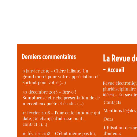
Derniers commentaires
La Revue d
-
Accueil
9 janvier 2019 –
Chère Liliane, Un
grand merci pour votre appréciation et
surtout pour votre (…)
Revue électroniqu
pluridisciplinaire 
30 décembre 2018 –
Bravo !
idées) -
En savoi
Somptueuse et riche présentation de ce
Contacts
merveilleux poète et érudit. (…)
Mentions légales
17 février 2018 –
Pour cette annonce qui
date, j’ai changé d’adresse mail :
Ours
contact : (…)
Utilisation des ar
d’auteurs
16 février 2018 –
C’était même pas lui,