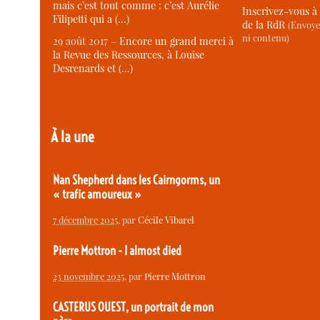
mais c’est tout comme : c’est Aurélie
Inscrivez-vous à 
Filipetti qui a (…)
de la RdR
(Envoye
ni contenu)
29 août 2017 –
Encore un grand merci à
la Revue des Ressources, à Louise
Desrenards et (…)
À la une
Nan Shepherd dans les Cairngorms, un
« trafic amoureux »
7 décembre 2025
, par
Cécile Vibarel
Pierre Mottron - I almost died
23 novembre 2025
, par
Pierre Mottron
CASTERUS OUEST, un portrait de mon