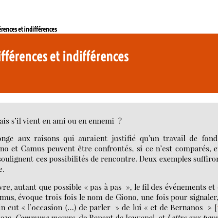
érences et indifférences
ifférences et indifférences
ais s’il vient en ami ou en ennemi ?
nge aux raisons qui auraient justifié qu’un travail de fond
no et Camus peuvent être confrontés, si ce n’est comparés, e
oulignent ces possibilités de rencontre. Deux exemples suffiro
e.
vre, autant que possible « pas à pas », le fil des événements et
mus, évoque trois fois le nom de Giono, une fois pour signaler
in eut « l’occasion (…) de parler » de lui « et de Bernanos »
[
1939,
Commune mesure
, de Renaut de Jouvenel, et
Lettre aux pay