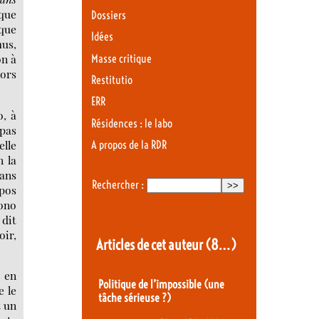
sque
Dossiers
 que
Idées
mus,
on à
Masse critique
lors
Restitutio
ERR
o, à
Résidences : le labo
 pas
elle
A propos de la RDR
n la
sans
Rechercher :
opos
ono
dit
oir,
Articles de cet auteur
(8…)
, en
Politique de l’impossible (une
e le
tâche sérieuse ?)
t un