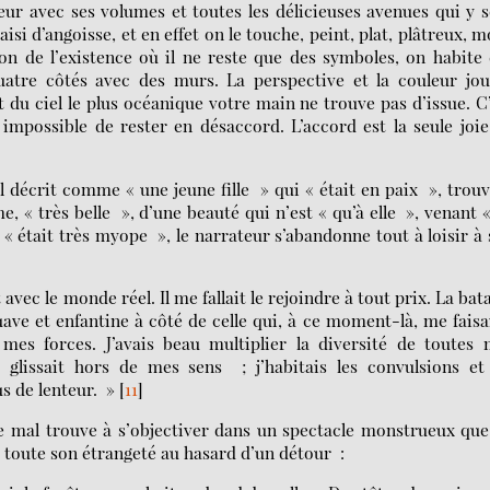
eur avec ses volumes et toutes les délicieuses avenues qui y 
isi d’angoisse, et en effet on le touche, peint, plat, plâtreux, m
 de l’existence où il ne reste que des symboles, on habite
uatre côtés avec des murs. La perspective et la couleur jo
 du ciel le plus océanique votre main ne trouve pas d’issue. C
st impossible de rester en désaccord. L’accord est la seule joi
 décrit comme « une jeune fille » qui « était en paix », trou
e, « très belle », d’une beauté qui n’est « qu’à elle », venant 
, « était très myope », le narrateur s’abandonne tout à loisir à
c le monde réel. Il me fallait le rejoindre à tout prix. La bata
ave et enfantine à côté de celle qui, à ce moment-là, me faisa
es forces. J’avais beau multiplier la diversité de toutes 
ut glissait hors de mes sens ; j’habitais les convulsions et
us de lenteur. »
[
11
]
 mal trouve à s’objectiver dans un spectacle monstrueux que
 toute son étrangeté au hasard d’un détour :