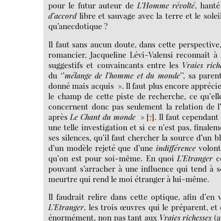
pour le futur auteur de
L’Homme révolté
, hanté
d’accord
libre et sauvage avec la terre et le solei
qu’anecdotique ?
Il faut sans aucun doute, dans cette perspective
romancier, Jacqueline Lévi-Valensi reconnaît à
suggestifs et convaincants entre les
Vraies rich
du ‘’
mélange de l’homme et du monde
’’, sa paren
donné mais acquis ». Il faut plus encore apprécie
le champ de cette piste de recherche, ce qu’el
concernent donc pas seulement la relation de
après
Le Chant du monde
»
[
7
]
. Il faut cependan
une telle investigation et si ce n’est pas, fina
ses silences, qu’il faut chercher la source d’un 
d’un modèle rejeté que d’une
indifférence
volont
qu’on est pour soi-même. En quoi
L’Etranger
c
pouvant s’arracher à une influence qui tend à 
meurtre qui rend le moi étranger à lui-même.
Il faudrait relire dans cette optique, afin d’en
L’Etranger
, les trois œuvres qui le préparent, et 
énormément, non pas tant aux
Vraies richesses
(a