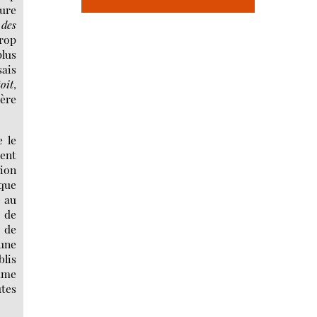
ture
 des
trop
plus
sais
oit
,
ière
e le
ment
tion
ique
é au
 de
 de
’une
blis
omme
utes