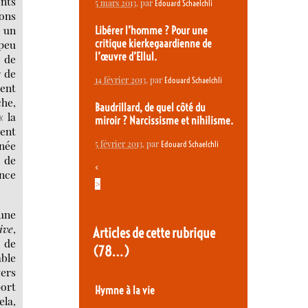
ents
5 mars 2013
, par
Edouard Schaelchli
ions
r un
Libérer l’homme ? Pour une
 peu
critique kierkegaardienne de
l’œuvre d’Ellul.
e de
r de
14 février 2013
, par
Edouard Schaelchli
rent
che,
Baudrillard, de quel côté du
« la
miroir ? Narcissisme et nihilisme.
ent
5 février 2013
, par
anée
Edouard Schaelchli
r de
<
nce
>
’une
ive
,
Articles de cette rubrique
t de
(78…)
able
vers
port
Hymne à la vie
ela,