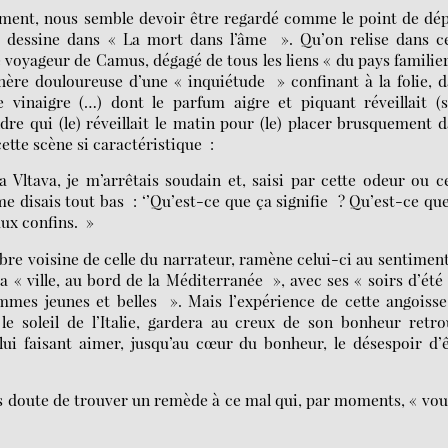
rement, nous semble devoir être regardé comme le point de dé
e dessine dans « La mort dans l’âme ». Qu’on relise dans c
 voyageur de Camus, dégagé de tous les liens « du pays familie
hère douloureuse d’une « inquiétude » confinant à la folie, 
vinaigre (…) dont le parfum aigre et piquant réveillait (s
dre qui (le) réveillait le matin pour (le) placer brusquement 
ette scène si caractéristique :
 Vltava, je m’arrêtais soudain et, saisi par cette odeur ou c
 disais tout bas : ‘’Qu’est-ce que ça signifie ? Qu’est-ce qu
aux confins. »
bre voisine de celle du narrateur, ramène celui-ci au sentimen
a « ville, au bord de la Méditerranée », avec ses « soirs d’été
emmes jeunes et belles ». Mais l’expérience de cette angoiss
 le soleil de l’Italie, gardera au creux de son bonheur retr
lui faisant aimer, jusqu’au cœur du bonheur, le désespoir d’
ns doute de trouver un remède à ce mal qui, par moments, « vo