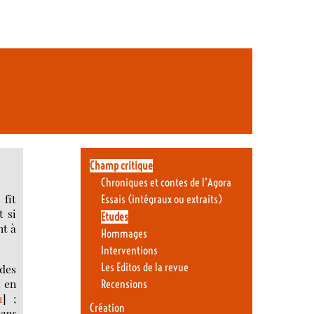
Champ critique
Chroniques et contes de l’Agora
 fît
Essais (intégraux ou extraits)
t si
Etudes
nt à
Hommages
Interventions
Les Editos de la revue
 des
, en
Recensions
1
]
;
Création
sans