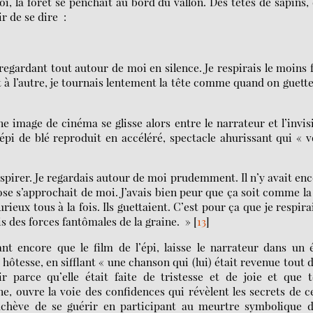
, la forêt se penchait au bord du vallon. Des têtes de sapins,
ir de se dire :
egardant tout autour de moi en silence. Je respirais le moins 
it à l’autre, je tournais lentement la tête comme quand on guett
ne image de cinéma se glisse alors entre le narrateur et l’invis
 épi de blé reproduit en accéléré, spectacle ahurissant qui « 
espirer. Je regardais autour de moi prudemment. Il n’y avait en
ose s’approchait de moi. J’avais bien peur que ça soit comme la
rieux tous à la fois. Ils guettaient. C’est pour ça que je respira
s des forces fantômales de la graine. »
[
13
]
ant encore que le film de l’épi, laisse le narrateur dans un 
 hôtesse, en sifflant « une chanson qui (lui) était revenue tout 
r parce qu’elle était faite de tristesse et de joie et que 
e, ouvre la voie des confidences qui révèlent les secrets de c
 achève de se guérir en participant au meurtre symbolique d