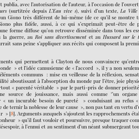
t publia, avec l’autorisation de l’auteur, à l’occasion de l’ouver
urs
(surtitrée depuis
L’Eau vive 1
), suivi d’un texte,
La Ville
 un Giono très différent de lui-même (de ce qu’il se montre 
Giono plus fidèle, aussi, à ce qui s’exprimait peut-être de 
 une forme diffuse qu’on retrouve disséminée dans tous les es
s la guerre, au
Roi sans divertissement
et au
Hussard sur le t
ourrait sans peine s’appliquer aux récits qui composent la prem
uments qui permettent à Clayton de nous convaincre qu’entr
nde » et l’idée camusienne de « l’accord », il y a non seule
éléments communs : mise en veilleuse de la réflexion, sensa
lité aboutissant à l’absorption du monde par l’être, joie phys
tout « parenté véritable » par le parti-pris de donner priorit
ne source de jouissance, mais aussi comme ‘’un organe
par « un incurable besoin de pureté » conduisant au refus «
ce de ternir la noblesse de leur cause », non pas tant en vertu d
ir »
[
8
]
. Arguments auxquels s’ajoutent les rapprochements éta
bonheur » qu’il faut vouloir et poursuivre, presque traquer c
ésespoir, à l’ennui et au sentiment d’un néant submergeant to