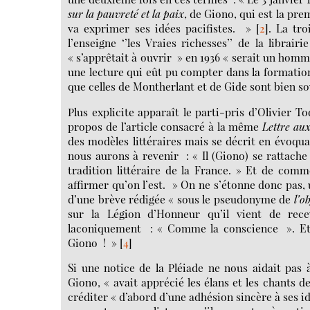
sur la pauvreté et la paix
,
de Giono, qui est la pre
va exprimer ses idées pacifistes. »
[
2
]
. La tro
l’enseigne ‘’les Vraies richesses’’ de la libr
« s’apprêtait à ouvrir » en 1936 « serait un hom
une lecture qui eût pu compter dans la formatio
que celles de Montherlant et de Gide sont bien so
Plus explicite apparaît le parti-pris d’Olivier 
propos de l’article consacré à la même
Lettre au
des modèles littéraires mais se décrit en évoqua
nous aurons à revenir : « Il (Giono) se rattache 
tradition littéraire de la France. » Et de com
affirmer qu’on l’est. » On ne s’étonne donc pas, 
d’une brève rédigée « sous le pseudonyme de
l’o
sur la Légion d’Honneur qu’il vient de rec
laconiquement : « Comme la conscience ». Et To
Giono ! »
[
4
]
Si une notice de la Pléiade ne nous aidait pas
Giono, « avait apprécié les élans et les chants d
créditer « d’abord d’une adhésion sincère à ses id