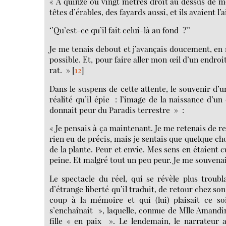
« A quinze ou vingt mètres droit au dessus de moi
têtes d’érables, des fayards aussi, et ils avaient l’a
‘’Qu’est-ce qu’il fait celui-là au fond ?’’
Je me tenais debout et j’avançais doucement, en r
possible. Et, pour faire aller mon œil d’un endro
rat. »
[
12
]
Dans le suspens de cette attente, le souvenir d’u
réalité qu’il épie : l’image de la naissance d’un
donnait peur du Paradis terrestre » :
« Je pensais à ça maintenant. Je me retenais de r
rien eu de précis, mais je sentais que quelque ch
de la plante. Peur et envie. Mes sens en étaient cu
peine. Et malgré tout un peu peur. Je me souvenai
Le spectacle du réel, qui se révèle plus troubl
d’étrange liberté qu’il traduit, de retour chez son
coup à la mémoire et qui (lui) plaisait ce soi
s’enchaînait », laquelle, connue de Mlle Amandin
fille « en paix ». Le lendemain, le narrateur