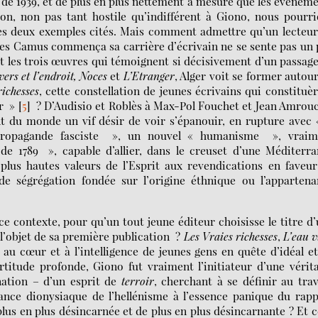
r de 1939, et de plus en plus nettement à mesure que les événem
tion, non pas tant hostile qu’indifférent à Giono, nous pourr
 les deux exemples cités. Mais comment admettre qu’un lecteu
les Camus commença sa carrière d’écrivain ne se sente pas un
t les trois œuvres qui témoignent si décisivement d’un passag
vers et l’endroit, Noces
et
L’Etranger
, Alger voit se former autou
richesses
, cette constellation de jeunes écrivains qui constituè
er »
[
5
]
? D’Audisio et Roblès à Max-Pol Fouchet et Jean Amrou
nt du monde un vif désir de voir s’épanouir, en rupture avec 
la propagande fasciste », un nouvel « humanisme », vraim
 de 1789 », capable d’allier, dans le creuset d’une Méditerr
 plus hautes valeurs de l’Esprit aux revendications en faveu
e ségrégation fondée sur l’origine éthnique ou l’appartena
 contexte, pour qu’un tout jeune éditeur choisisse le titre d
 l’objet de sa première publication ?
Les Vraies richesses
,
L’eau v
au cœur et à l’intelligence de jeunes gens en quête d’idéal e
titude profonde, Giono fut vraiment l’initiateur d’une vérit
nation – d’un esprit de
terroir
, cherchant à se définir au tra
tance dionysiaque de l’hellénisme à l’essence panique du rap
lus en plus désincarnée et de plus en plus désincarnante ? Et c