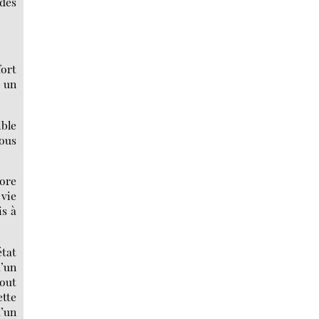
 des
fort
e un
ible
vous
core
 vie
is à
état
d’un
tout
ette
’un