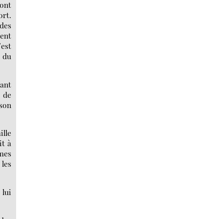
sont
ort.
 des
uent
’est
e du
vant
« de
 son
ille
it à
mes
 les
 lui