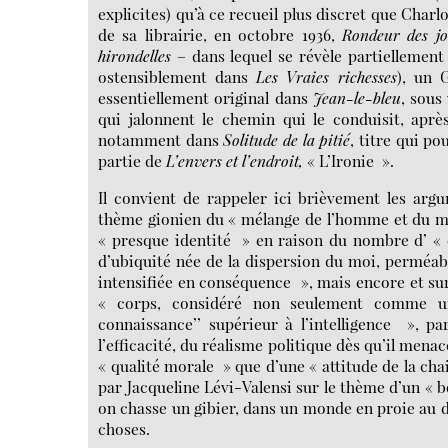
explicites) qu’à ce recueil plus discret que Charlo
de sa librairie, en octobre 1936,
Rondeur des jo
hirondelles
– dans lequel se révèle partiellement
ostensiblement dans
Les Vraies richesses
), un 
essentiellement original dans
Jean-le-bleu
, sous
qui jalonnent le chemin qui le conduisit, aprè
notamment dans
Solitude de la pitié
, titre qui p
partie de
L’envers et l’endroit,
« L’Ironie ».
Il convient de rappeler ici brièvement les arg
thème gionien du « mélange de l’homme et du mo
« presque identité » en raison du nombre d’ « 
d’ubiquité née de la dispersion du moi, perméabi
intensifiée en conséquence », mais encore et sur
« corps, considéré non seulement comme u
connaissance’’ supérieur à l’intelligence », 
l’efficacité, du réalisme politique dès qu’il mena
« qualité morale » que d’une « attitude de la cha
par Jacqueline Lévi-Valensi sur le thème d’un « 
on chasse un gibier, dans un monde en proie au d
choses.