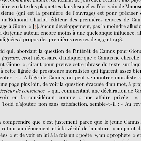
mière en date des plaquettes dans lesquelles l’écrivain de Mano
isième (qui est la première de l’ouvrage) est pour préciser
airie qu’Edmond Charlot, éditeur des premières œuvres de Ca
mage à Giono »
[
3
]
. Aucun développement, pas la moindre allusi
n du jeune auteur, encore moins à une quelconque influence, a
ulignées à propos des premières œuvres de 1937 et 1938.
Todd qui, abordant la question de l’intérêt de Camus pour Gion
x paysans
, croit nécessaire d’indiquer que « Camus ne cherche
nt Giono », citant pour preuve cette phrase du texte sur laqu
à cette lignée de prosateurs moralistes qui figurent assez bie
menter : « A l’âge de Camus, on peut se montrer moraliste 
une page plus loin, de voir la question évacuée d’un mot, à pr
bjecteur de conscience
» qui, commentant une déclaration de Gi
evoir en la considérant comme « une affaire privée », 
dd d’ajouter, non sans satisfaction, semble-t-il : « Au rev
 à comprendre que c’est justement parce que le jeune Camus
e retour au dénuement et à la vérité de la nature » au point d
ées » et de voir en lui à la fois un « poète », un « prophète » e