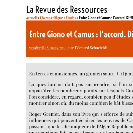
La Revue des Ressources
Accueil
>
Champ critique
>
Etudes
>
Entre Giono et Camus : l’accord. Diff
Entre Giono et Camus : l’accord. D
vendredi 28 mars 2014
, par
Edouard Schaelchli
En terres camusiennes, un gionien saura-t-il jam
La question ne doit pas surprendre, si l’on so
apparaître les nombreux points sur lesquels Gio
l’on considère, en regard, combien peu d’études s
montrer sinon où, du moins combien le bât bless
Roger Grenier, dans son livre qui s’efforce de sui
influences qui peuvent éclairer les œuvres de Ca
passant, que le chroniqueur de l’Alger Républica
une deuxième fois en ces termes : « Le 3 janvier 