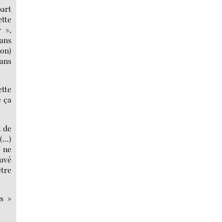
part
ette
r »,
dans
on)
dans
ette
e ça
t de
 (…)
e ne
ouvé
être
us »