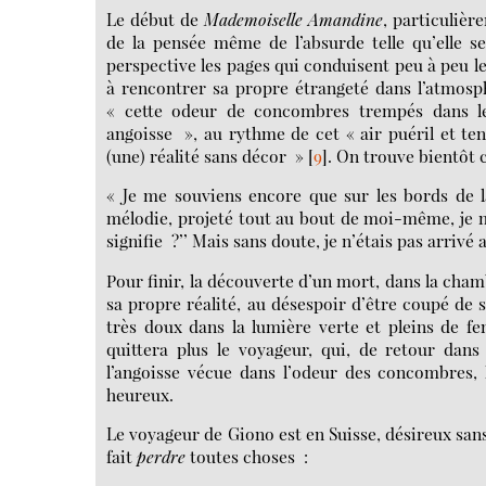
Le début de
Mademoiselle Amandine
, particuliè
de la pensée même de l’absurde telle qu’elle s
perspective les pages qui conduisent peu à peu le
à rencontrer sa propre étrangeté dans l’atmosp
« cette odeur de concombres trempés dans le 
angoisse », au rythme de cet « air puéril et ten
(une) réalité sans décor »
[
9
]
. On trouve bientôt c
« Je me souviens encore que sur les bords de la
mélodie, projeté tout au bout de moi-même, je me
signifie ?’’ Mais sans doute, je n’étais pas arrivé 
Pour finir, la découverte d’un mort, dans la cham
sa propre réalité, au désespoir d’être coupé de s
très doux dans la lumière verte et pleins de f
quittera plus le voyageur, qui, de retour dans
l’angoisse vécue dans l’odeur des concombres, 
heureux.
Le voyageur de Giono est en Suisse, désireux sa
fait
perdre
toutes choses :