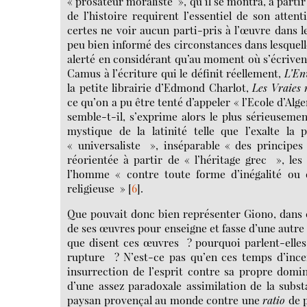
« prosateur moraliste », qu’il se montra, à parti
de l’histoire requirent l’essentiel de son atten
certes ne voir aucun parti-pris à l’œuvre dans
peu bien informé des circonstances dans lesquel
alerté en considérant qu’au moment où s’écriven
Camus à l’écriture qui le définit réellement,
L’En
la petite librairie d’Edmond Charlot,
Les Vraies 
ce qu’on a pu être tenté d’appeler « l’Ecole d’Alg
semble-t-il, s’exprime alors le plus sérieuseme
mystique de la latinité telle que l’exalte 
« universaliste », inséparable « des principes
réorientée à partir de « l’héritage grec », les
l’homme « contre toute forme d’inégalité ou d
religieuse »
[
6
]
.
Que pouvait donc bien représenter Giono, dans ce
de ses œuvres pour enseigne et fasse d’une autre
que disent ces œuvres ? pourquoi parlent-elles 
rupture ? N’est-ce pas qu’en ces temps d’incer
insurrection de l’esprit contre sa propre domi
d’une assez paradoxale assimilation de la subs
paysan provençal au monde contre une
ratio
de p