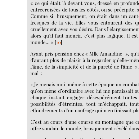
« ce qui était là devant vous, dressé en profond
entrecroisées de tous les côtés, on se précipite, sa
Comme si, brusquement, on était dans un canton
fresques de la vie. Elles vous entourent des q
cruellement avec vos désirs. Dans l’élargissement
alors qu’il faut mourir, c’est plus logique. Il e
monde… »
[
10
]
Ayant pris pension chez « Mlle Amandine », qu’il
d’autant plus de plaisir à la regarder qu’elle-mêm
l’âme, de la simplicité et de la pureté de l’âme »
mal :
« Je menais moi-même à cette époque un combat ave
qu’on mène d’ordinaire avec lui me paraissait su
chaque instant engager désespérément toutes m
possibilités d’étreintes, tout m’échappait, to
effondrements d’un naufrage qui n’en finissait pl
C’est au cours d’une course en montagne que ce
offre soudain le monde, brusquement révélé dans