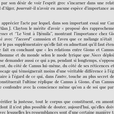
 par son désir de voir l’esprit grec s’incarner dans une rela
l d’Alger,
pourrait
-il n’avoir eu aucune espèce d’importance a
, apprécier l’acte par lequel, dans son important essai sur C
 Alan J. Clayton le mérite d’avoir « proposé des rapprochem
esses
et ‘’Le Vent à Djémila’’, montrant l’importance chez G
té avec ‘’
l’accord
’’ camusien et l’aveu que ce mélange n’était
r le pas supplémentaire qu’elle fait en admettant qu’il faut éte
le fait en concluant que « les relations entre Giono et Camu
 l’homme et du monde selon le mode lyrique que
Noces
déploi
t se demander aussi ce qui a pu, pendant si longtemps, s’oppos
lement, du côté de Camus lui-même, du côté de ses réticences e
blocage qui témoignerait moins d’une véritable différence à l’é
aire à l’égard de ce qui, dans
l’autre
, touche au plus secret d
onstituerait l’ultime réplique de Camus à Giono, d’un Camus
se confondre avec la conscience même qu’on a de soi que pa
 vérifier la justesse, tout le corpus que constituent, en amon
dont il n’est plus possible de douter, aujourd’hui, qu’elles doi
vec lesquelles les ressemblances sont d’une certaine manière 