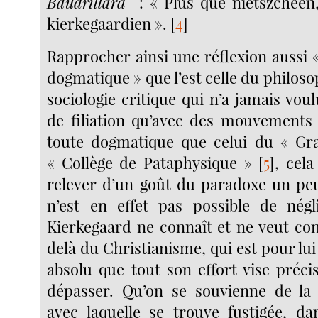
Baudrillard
: « Plus que nietszchéen,
kierkegaardien ».
[
4
]
Rapprocher ainsi une réflexion aussi «
dogmatique » que l’est celle du philos
sociologie critique qui n’a jamais vou
de filiation qu’avec des mouvements
toute dogmatique que celui du « Gr
« Collège de Pataphysique »
[
5
]
, cel
relever d’un goût du paradoxe un peu
n’est en effet pas possible de négl
Kierkegaard ne connaît et ne veut co
delà du Christianisme, qui est pour lu
absolu que tout son effort vise préc
dépasser. Qu’on se souvienne de la 
avec laquelle se trouve fustigée, da