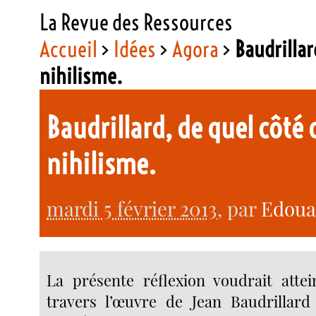
La Revue des Ressources
Accueil
>
Idées
>
Agora
>
Baudrillar
nihilisme.
Baudrillard, de quel côté
nihilisme.
mardi 5 février 2013
, par
Edoua
La présente réflexion voudrait atte
travers l’œuvre de Jean Baudrillard