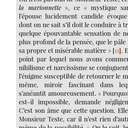
la marionnette
», ce « mystique sa
l’épouse lucidement candide évoque 
dont on ne sait s’il doit le conduire à 
quelque épouvantable sensation de n
plus profond de la pensée, que le pâl
sa propre et misérable matière »
[
11
]
. 
point par lequel nous avons commen
nihilisme et narcissisme se conjuguen
l’énigme susceptible de retourner le 
même, miroir fascinant dans le
s’anéantit amoureusement. « Pourquo
est-il impossible, demande néglig
C’est son âme que cette question. Ell
Monsieur Teste, car il n’est rien d’a
même de la possibilité. » On le voit, l