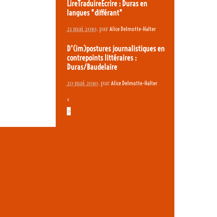
LireTraduireEcrire : Duras en
langues "différant"
21 mai 2010
, par
Alice Delmotte-Halter
D’(im)postures journalistiques en
contrepoints littéraires :
Duras/Baudelaire
20 mai 2010
, par
Alice Delmotte-Halter
<
>