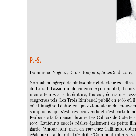
P.-S.
Dominique Noguez, Duras, toujours, Actes Sud, 2009.
Normalien, agrégé de philosophie et docteur ès lettres
de Paris I. Passionné de cinéma expérimental, il con
même temps à la littérature, l’auteur, écrivain et ess
saugrenus tels ’Les Trois Rimbaud’, publié en 1986 où i
où il imagine Lénine en quasi-fondateur du mouveme
somptueux, qui s’est très peu vendu et c’est parfaitem
Kerber de la fameuse librairie Les Cahiers de Colette 
1995. L’auteur à succès réalise également de petits f
garde. ’Amour noir’ paru en 1997 chez Gallimard obtie
également l’auteur du très drôle ’Comment rater sa vie