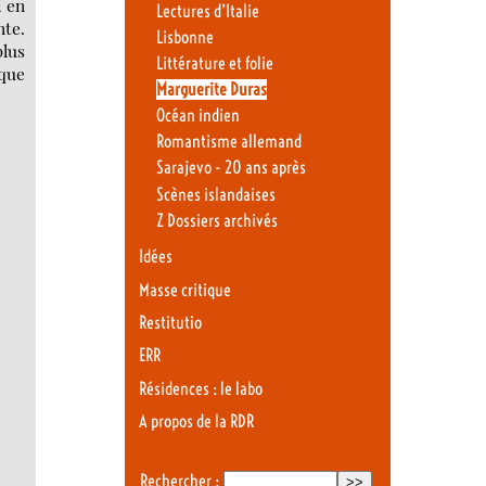
i en
Lectures d’Italie
nte.
Lisbonne
lus
Littérature et folie
que
Marguerite Duras
Océan indien
Romantisme allemand
Sarajevo - 20 ans après
Scènes islandaises
Z Dossiers archivés
Idées
Masse critique
Restitutio
ERR
Résidences : le labo
A propos de la RDR
Rechercher :