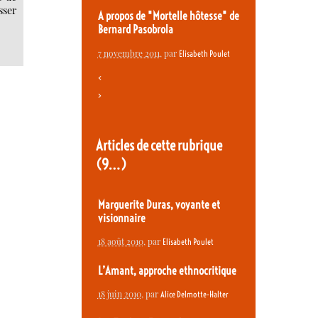
sser
A propos de "Mortelle hôtesse" de
Bernard Pasobrola
7 novembre 2011
, par
Elisabeth Poulet
<
>
Articles de cette rubrique
(9…)
Marguerite Duras, voyante et
visionnaire
18 août 2010
, par
Elisabeth Poulet
L’Amant, approche ethnocritique
18 juin 2010
, par
Alice Delmotte-Halter