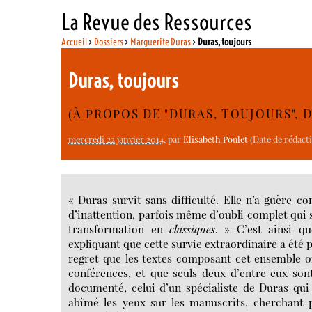
La Revue des Ressources
Accueil
>
Dossiers
>
Marguerite Duras
>
Duras, toujours
Duras, toujours
(À PROPOS DE "DURAS, TOUJOURS",
mercredi 22 janvier 2014
, par
Elisabeth Poulet
(Date de rédact
« Duras survit sans difficulté. Elle n’a guère c
d’inattention, parfois même d’oubli complet qui s
transformation en
classiques
. » C’est ainsi q
expliquant que cette survie extraordinaire a été p
regret que les textes composant cet ensemble on
conférences, et que seuls deux d’entre eux sont
documenté, celui d’un spécialiste de Duras qui 
abîmé les yeux sur les manuscrits, cherchant 