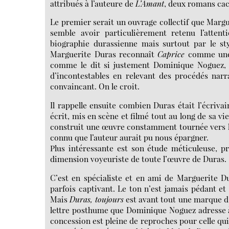
attribués à l’auteure de
L’Amant
, deux romans cac
Le premier serait un ouvrage collectif que Margu
semble avoir particulièrement retenu l’atten
biographie durassienne mais surtout par le sty
Marguerite Duras reconnaît
Caprice
comme une œ
comme le dit si justement Dominique Noguez, un
d’incontestables en relevant des procédés narrat
convaincant. On le croit.
Il rappelle ensuite combien Duras était l’écrivain
écrit, mis en scène et filmé tout au long de sa 
construit une œuvre constamment tournée vers l’a
connu que l’auteur aurait pu nous épargner.
Plus intéressante est son étude méticuleuse, p
dimension voyeuriste de toute l’œuvre de Duras.
C’est en spécialiste et en ami de Marguerite D
parfois captivant. Le ton n’est jamais pédant et 
Mais
Duras, toujours
est avant tout une marque d’
lettre posthume que Dominique Noguez adresse à M
concession est pleine de reproches pour celle qui