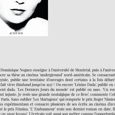
, Dominique Noguez enseigne à l’université de Montréal, puis à l’univer
sacre sa thèse au cinéma ’underground’ nord-américain. Se consacran
ayiste, publie une trentaine d’ouvrages dont certains à la fois déluré
l fait vivre Rimbaud jusqu’en 1937 ! Ou encore ’Lénine Dada’, publié en 
nt dada. ’Les Derniers Jours du monde’ est publié en 1990. ’Un r
ent injuste. Je reste une grande nostalgique de ce livre’, commente Col
à Paris. Sans oublier ’Les Martagons’ qui remporte le prix Roger Nimie
ilms expérimentaux et consacre plusieurs de ses écrits au cinéma d’av
nt le prix Fémina. ’L’ Embaumeur’ reste son dernier roman en date. Il
 en onze leçons’. L’écrivain voit aussi son métier comme l’opportunit