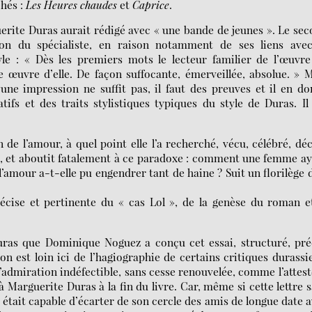
hés :
Les Heures chaudes
et
Caprice
.
erite Duras aurait rédigé avec « une bande de jeunes ». Le se
tion du spécialiste, en raison notamment de ses liens avec
le : « Dès les premiers mots le lecteur familier de l’œuvr
uvre d’elle. De façon suffocante, émerveillée, absolue. » M
e impression ne suffit pas, il faut des preuves et il en d
ifs et des traits stylistiques typiques du style de Duras. Il
 de l’amour, à quel point elle l’a recherché, vécu, célébré, déc
vie, et aboutit fatalement à ce paradoxe : comment une femme a
mour a-t-elle pu engendrer tant de haine ? Suit un florilège 
récise et pertinente du « cas Lol », de la genèse du roman e
uras que Dominique Noguez a conçu cet essai, structuré, pré
on est loin ici de l’hagiographie de certains critiques durassi
admiration indéfectible, sans cesse renouvelée, comme l’attest
arguerite Duras à la fin du livre. Car, même si cette lettre 
 était capable d’écarter de son cercle des amis de longue date 