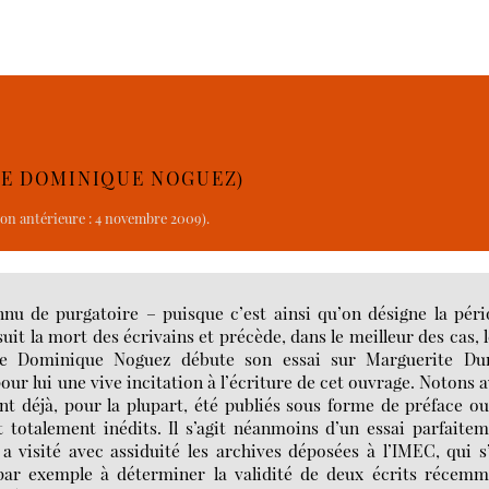
 DE DOMINIQUE NOGUEZ)
ion antérieure : 4 novembre 2009).
onnu de purgatoire – puisque c’est ainsi qu’on désigne la pér
uit la mort des écrivains et précède, dans le meilleur des cas, 
ue Dominique Noguez débute son essai sur Marguerite Dur
our lui une vive incitation à l’écriture de cet ouvrage. Notons 
t déjà, pour la plupart, été publiés sous forme de préface o
 totalement inédits. Il s’agit néanmoins d’un essai parfaite
a visité avec assiduité les archives déposées à l’IMEC, qui s
par exemple à déterminer la validité de deux écrits récemm