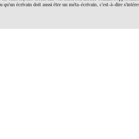
u qu’un écrivain doit aussi être un méta-écrivain, c’est-à-dire s’intére