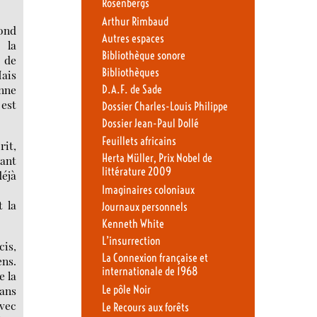
Rosenbergs
Arthur Rimbaud
cond
Autres espaces
 la
Bibliothèque sonore
e de
Bibliothèques
ais
onne
D.A.F. de Sade
 est
Dossier Charles-Louis Philippe
Dossier Jean-Paul Dollé
Feuillets africains
rit,
Herta Müller, Prix Nobel de
yant
littérature 2009
déjà
Imaginaires coloniaux
t la
Journaux personnels
Kenneth White
L’insurrection
cis,
La Connexion française et
ens.
internationale de 1968
e la
sans
Le pôle Noir
avec
Le Recours aux forêts