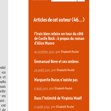
Articles de cet auteur
(46…)
J’irais bien refaire un tour du côté
de Castle Rock : à propos du roman
d’Alice Munro
10 octobre 2013
, par
Elisabeth Poulet
Emmanuel Bove et ses ombres
sité
26 août 2013
, par
Elisabeth Poulet
t en
s et
Marguerite Duras n’existe pas
1989
oman
6 mai 2013
, par
Elisabeth Poulet
ette
r en
Dans l’intimité de Virginia Woolf
ant-
 est
13 août 2012
, par
Elisabeth Poulet
é de