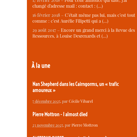
17 février 2018 –
Pour cette annonce qui date, j’ai
changé d’adresse mail : contact : (…)
16 février 2018 –
C’était même pas lui, mais c’est tout
comme : c’est Aurélie Filipetti qui a (…)
29 août 2017 –
Encore un grand merci à la Revue des
Ressources, à Louise Desrenards et (…)
À la une
Nan Shepherd dans les Cairngorms, un « trafic
amoureux »
7 décembre 2025
, par
Cécile Vibarel
Pierre Mottron - I almost died
23 novembre 2025
, par
Pierre Mottron