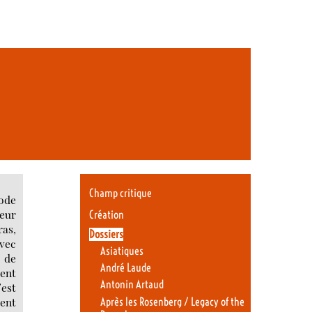
Champ critique
iode
leur
Création
as,
Dossiers
avec
Asiatiques
u de
André Laude
ment
Antonin Artaud
’est
ent
Après les Rosenberg / Legacy of the