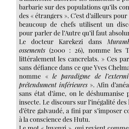
barbarie sur des populations qu’ils c
des « étrangers ». C’est d’ailleurs pour
beaucoup de chefs utilisent un disc
pour parler de l’Autre qu’il faut abso
Le docteur Karekezi dans
Muramb
ossements
(2000 : 26), nomme les 
littéralement les cancrelats. » Ces par
sans défiance dans ce que Yves Chelm
nomme «
le paradigme de l’exterm
prétendument inférieures
». Afin d’ané
sans état d’âme, on le déshumanise 
insecte. Le discours sur l’inégalité de
d’être galvaudé, a fini par s’imposer
à la conscience des Hutu.
Le mot « Inyenzi », qui revient comm