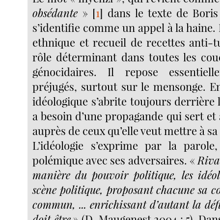
obsédante
»
[
1
]
dans le texte de Boris
s’identifie comme un appel à la haine. 
ethnique et recueil de recettes anti-tu
rôle déterminant dans toutes les co
génocidaires. Il repose essentie
préjugés, surtout sur le mensonge. En 
idéologique s’abrite toujours derrière l
a besoin d’une propagande qui sert et ai
auprès de ceux qu’elle veut mettre à sa
L’idéologie s’exprime par la parole,
polémique avec ses adversaires. «
Riva
manière du pouvoir politique, les idéo
scène politique, proposant chacune sa c
commun, ... enrichissant d’autant la défi
doit être
» (D. Maugenest 2004 : 5). Dans