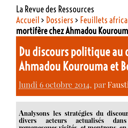
La Revue des Ressources
Accueil
>
Dossiers
>
Feuillets afric
mortifère chez Ahmadou Kouroum
Du discours politique au 
Ahmadou Kourouma et Bo
lundi 6 octobre 2014
, par
Faust
A
nalysons les stratégies du discou
divers acteurs actualisés dan
romanesques visités, et montrons-en l