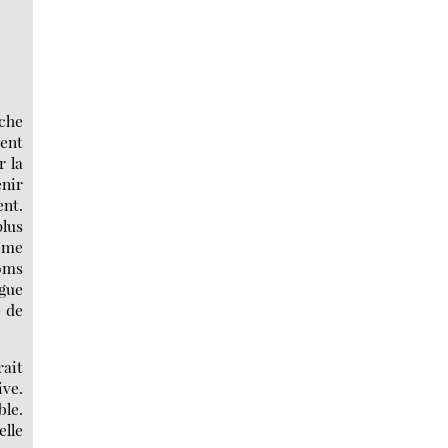
che
nent
r la
enir
ent.
plus
ême
noms
ngue
e de
rait
ive.
ble.
elle