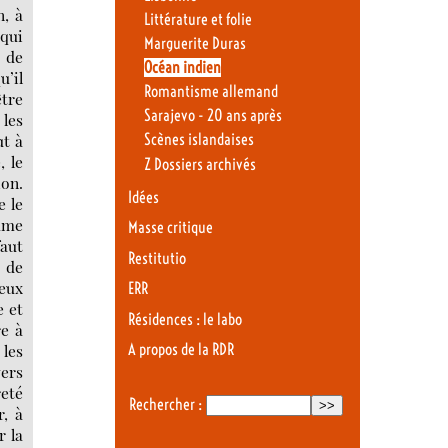
n, à
Littérature et folie
qui
Marguerite Duras
u de
Océan indien
u’il
Romantisme allemand
être
Sarajevo - 20 ans après
les
ut à
Scènes islandaises
, le
Z Dossiers archivés
ion.
Idées
e le
omme
Masse critique
faut
Restitutio
 de
jeux
ERR
e et
Résidences : le labo
re à
A propos de la RDR
 les
vers
reté
Rechercher :
r, à
r la