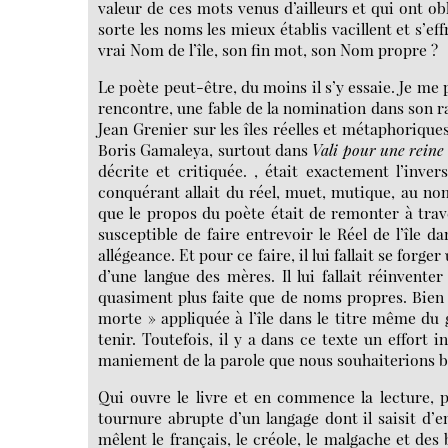
valeur de ces mots venus d’ailleurs et qui ont ob
sorte les noms les mieux établis vacillent et s’ef
vrai Nom de l’île, son fin mot, son Nom propre ?
Le poète peut-être, du moins il s’y essaie. Je me
rencontre, une fable de la nomination dans son ra
Jean Grenier sur les îles réelles et métaphoriq
Boris Gamaleya, surtout dans
Vali pour une reine
décrite et critiquée. , était exactement l’inve
conquérant allait du réel, muet, mutique, au nom
que le propos du poète était de remonter à trav
susceptible de faire entrevoir le Réel de l’île
allégeance. Et pour ce faire, il lui fallait se for
d’une langue des mères. Il lui fallait réinvent
quasiment plus faite que de noms propres. Bien s
morte » appliquée à l’île dans le titre même du
tenir. Toutefois, il y a dans ce texte un effort 
maniement de la parole que nous souhaiterions b
Qui ouvre le livre et en commence la lecture, p
tournure abrupte d’un langage dont il saisit d’
mêlent le français, le créole, le malgache et des