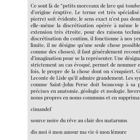
Ce sont là de “petits morceaux de lave qui tombe
d’origine éruptive. Le terme est très spécialisé
pierre) soit évidente, le sens exact n’est pas do
elle-même la discrétisation opérée à même le
extension très étroite, pour des raisons techn
discrétisation du continu, il fonctionne à no
limite, il ne désigne qu’une seule chose possib
comme des choses), il faut généralement recourir 
d’imagination pour se la représenter. Une désigna
strictement au cas évoqué, permet de nommer en
fois, le propre de la chose dont on s’enquiert.
Leconte de Lisle qu’il admire grandement. Les sy
comme Saint-John Perse doit beaucoup à sa pa
précises en anatomie, géologie et zoologie. Inver
noms propres en noms communs et en supprimant 
cimandef
source noire du rêve au clair des matarums
dis moi ô mon amour ma vie ô mon lémure