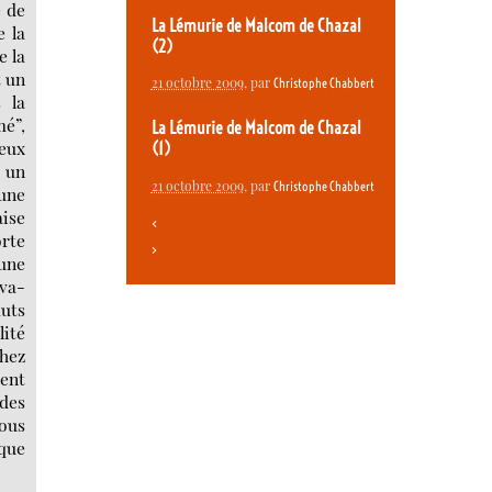
e de
La Lémurie de Malcom de Chazal
e la
(2)
e la
t un
21 octobre 2009
, par
Christophe Chabbert
 la
mé”,
La Lémurie de Malcom de Chazal
deux
(1)
r un
21 octobre 2009
, par
Christophe Chabbert
une
aise
<
orte
>
’une
 va-
auts
lité
hez
dent
 des
nous
que