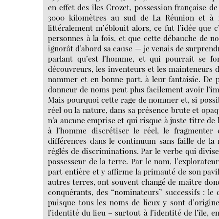
en effet des îles Crozet, possession française de
3000 kilomètres au sud de La Réunion et à 1
littéralement m’éblouit alors, ce fut l’idée que 
personnes à la fois, et que cette débauche de no
ignorât d’abord sa cause — je venais de surprendr
parlant qu’est l’homme, et qui pourrait se f
découvreurs, les inventeurs et les mainteneurs d’
nommer et en bonne part, à leur fantaisie. De pl
donneur de noms peut plus facilement avoir l’imp
Mais pourquoi cette rage de nommer et, si possibl
réel ou la nature, dans sa présence brute et opa
n’a aucune emprise et qui risque à juste titre de 
à l’homme discrétiser le réel, le fragmenter 
différences dans le continuum sans faille de la 
réglés de discriminations. Par le verbe qui divis
possesseur de la terre. Par le nom, l’explorateur
part entière et y affirme la primauté de son pavill
autres terres, ont souvent changé de maître donc 
conquérants, des “nominateurs” successifs : le 
puisque tous les noms de lieux y sont d’origine 
l’identité du lieu – surtout à l’identité de l’île