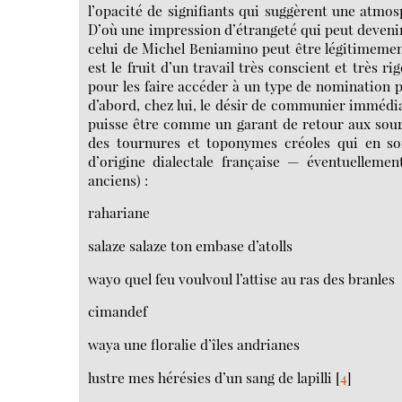
l’opacité de signifiants qui suggèrent une atmos
D’où une impression d’étrangeté qui peut devenir
celui de Michel Beniamino peut être légitimeme
est le fruit d’un travail très conscient et très 
pour les faire accéder à un type de nomination plu
d’abord, chez lui, le désir de communier immédia
puisse être comme un garant de retour aux source
des tournures et toponymes créoles qui en son
d’origine dialectale française — éventuellemen
anciens) :
rahariane
salaze salaze ton embase d’atolls
wayo quel feu voulvoul l’attise au ras des branles
cimandef
waya une floralie d’îles andrianes
lustre mes hérésies d’un sang de lapilli
[
4
]