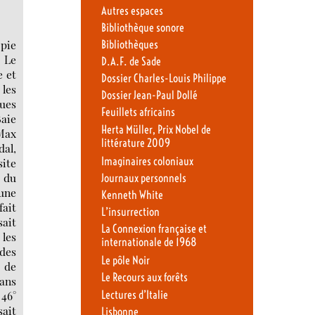
Autres espaces
Bibliothèque sonore
opie
Bibliothèques
. Le
D.A.F. de Sade
e et
Dossier Charles-Louis Philippe
 les
Dossier Jean-Paul Dollé
ques
Feuillets africains
Baie
Herta Müller, Prix Nobel de
 Max
littérature 2009
dal,
Imaginaires coloniaux
site
e du
Journaux personnels
 une
Kenneth White
fait
L’insurrection
sait
La Connexion française et
 les
internationale de 1968
des
Le pôle Noir
t de
Le Recours aux forêts
sans
Lectures d’Italie
 46°
sait
Lisbonne