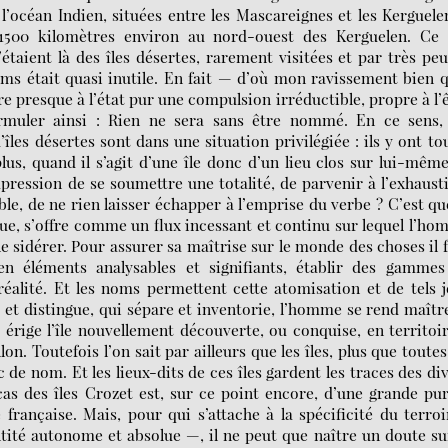
 l’océan Indien, situées entre les Mascareignes et les Kerguele
500 kilomètres environ au nord-ouest des Kerguelen. Ce 
c’étaient là des îles désertes, rarement visitées et par très pe
ms était quasi inutile. En fait — d’où mon ravissement bien q
e presque à l’état pur une compulsion irréductible, propre à l’
ormuler ainsi : Rien ne sera sans être nommé. En ce sens, 
îles désertes sont dans une situation privilégiée : ils y ont to
us, quand il s’agit d’une île donc d’un lieu clos sur lui-même
ression de se soumettre une totalité, de parvenir à l’exhaust
e, de ne rien laisser échapper à l’emprise du verbe ? C’est qu
que, s’offre comme un flux incessant et continu sur lequel l’h
le sidérer. Pour assurer sa maîtrise sur le monde des choses il 
en éléments analysables et signifiants, établir des gammes
réalité. Et les noms permettent cette atomisation et de tels 
e et distingue, qui sépare et inventorie, l’homme se rend maîtr
 érige l’île nouvellement découverte, ou conquise, en territoi
on. Toutefois l’on sait par ailleurs que les îles, plus que toutes
de nom. Et les lieux-dits de ces îles gardent les traces des di
cas des îles Crozet est, sur ce point encore, d’une grande pu
française. Mais, pour qui s’attache à la spécificité du terroi
, entité autonome et absolue —, il ne peut que naître un doute su