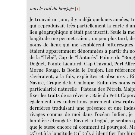
sous le rail du langage
[
1
]
Je trouvai un jour, il y a déjà quelques années, 
qui reproduisait très partiellement la carte d’
lieu géographique n’était pas inscrit. Seule la m
longitude me permettraient, un peu plus tard, de
noms de lieux qui me semblèrent pittoresques et
étaient apparemment dénommées à partir du nom 
de la “Hébé”, Cap de “l’Antarès”, Pointe du “Boug
Doguet, Pointe Lieutard, Cap Chivaud, Port Alfre
Morne Rouge, la Boule, le Donjon. Les référence
s’avéraient, à la fois, explicites et obscures 
Navire, Crique de la Chaloupe. Enfin des noms co
particularité naturelle : Plateau des Pétrels, Mal
fixer les traits de sa rêverie : Baie du Petit Capo
également des indications purement descriptives
dernières traduisant une présence et une ind
rivages connus de moi dans l’océan Indien, je 
familière étrangeté. Ravi et intrigué, je sentais 
que je susse encore ni comment ni pourquoi. Mais 
25’) et à la longitude (51° 50’), à identifier l’ar