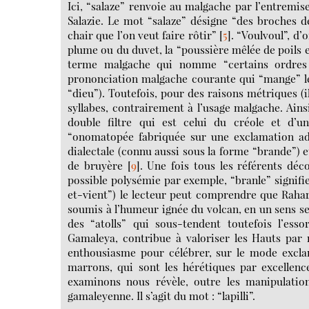
Ici, “salaze” renvoie au malgache par l’entremis
Salazie. Le mot “salaze” désigne “des broches de
chair que l’on veut faire rôtir”
[
5
]
. “Voulvoul”, d’
plume ou du duvet, la “poussière mêlée de poils 
terme malgache qui nomme “certains ordres a
prononciation malgache courante qui “mange” le
“dieu”). Toutefois, pour des raisons métriques (il
syllabes, contrairement à l’usage malgache. Ains
double filtre qui est celui du créole et d’
“onomatopée fabriquée sur une exclamation ad
dialectale (connu aussi sous la forme “brande”) e
de bruyère
[
9
]
. Une fois tous les référents déc
possible polysémie par exemple, “branle” signif
et-vient”) le lecteur peut comprendre que Raharia
soumis à l’humeur ignée du volcan, en un sens seco
des “atolls” qui sous-tendent toutefois l’es
Gamaleya, contribue à valoriser les Hauts par 
enthousiasme pour célébrer, sur le mode exclam
marrons, qui sont les hérétiques par excellenc
examinons nous révèle, outre les manipulatio
gamaleyenne. Il s’agit du mot : “lapilli”.