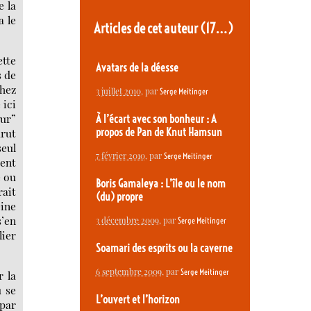
e la
a le
Articles de cet auteur
(17…)
ette
Avatars de la déesse
s de
chez
3 juillet 2010
, par
Serge Meitinger
 ici
eur”
À l’écart avec son bonheur : A
arut
propos de Pan de Knut Hamsun
seul
7 février 2010
, par
Serge Meitinger
ment
e ou
Boris Gamaleya : L’île ou le nom
rait
(du) propre
eine
s’en
3 décembre 2009
, par
Serge Meitinger
lier
Soamari des esprits ou la caverne
6 septembre 2009
, par
Serge Meitinger
r la
ù se
L’ouvert et l’horizon
 par