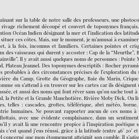
traînant sur la table de notre salle des professeurs, une photoc
un rivage richement découpé et couvert de toponymes français
ention Océan Indien désignant la mer et l’indication des latitud
 situer ces côtes. Mais, sur le moment, je m’amusai à examiner
, à la fois, inconnus et familiers. Certaines pointes et cri
des vaisseaux qui durent y accoster : Cap de la “Meurthe”, 
ainville”. Il y avait aussi quelques noms de personnes : Pointe
d, Plateau Jeannel. Des toponymes descriptifs : Rocher pyrami
s probables à des circonstances précises de l’exploration du 
: Rivière du Camp, Grotte du Géographe, Baie du Marin, Criqu
mme on s’attend à en trouver sur les cartes car ils désignent
passée, et aussi des noms qui font rêver sans qu’on sache tout à 
ral, la Petite et la Grande Manchotière, Rivière Moby Dick. On li
, telles : cascades, grottes, téléférique, abri météo, borne,
ustrie humaines. Ne pouvant rapporter aucun de ces noms à 
flottais, avec une évidente complaisance, dans un sentimen
qu’il y avait là une rencontre propice à l’inspiration poétique 
c’est quand j’eus réussi, grâce à la latitude (entre 46° 20’ et
chipel concerné que mon étonnement atteignit son comble. Il s’agis