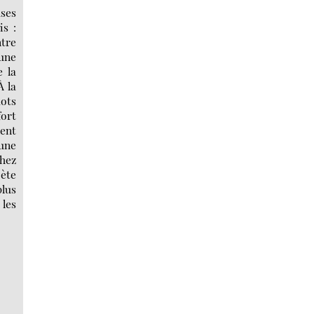
uses
is :
ntre
une
e la
 la
mots
fort
nent
 une
chez
oète
lus
 les