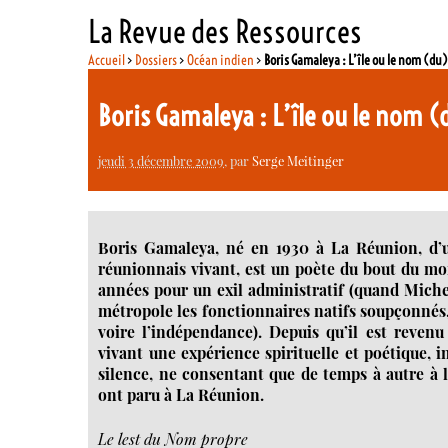
La Revue des Ressources
Accueil
>
Dossiers
>
Océan indien
>
Boris Gamaleya : L’île ou le nom (du)
Boris Gamaleya : L’île ou le nom 
jeudi 3 décembre 2009
, par
Serge Meitinger
Boris Gamaleya, né en 1930 à La Réunion, d’u
réunionnais vivant, est un poète du bout du mon
années pour un exil administratif (quand Michel
métropole les fonctionnaires natifs soupçonnés
voire l’indépendance). Depuis qu’il est revenu
vivant une expérience spirituelle et poétique, int
silence, ne consentant que de temps à autre à lai
ont paru à La Réunion.
Le lest du Nom propre