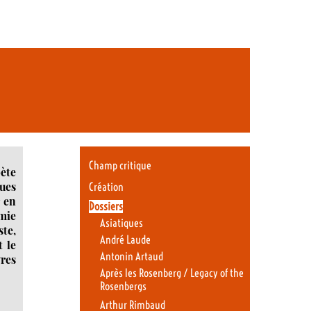
Champ critique
ète
gues
Création
r en
Dossiers
omie
Asiatiques
ste,
André Laude
t le
Antonin Artaud
vres
Après les Rosenberg / Legacy of the
Rosenbergs
Arthur Rimbaud