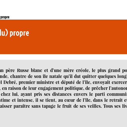
 propre
(du) propre
n père Russe blanc et d’une mère créole, le plus grand po
de, chantre de son île natale qu’il dut quitter quelques lon
 Debré, premier ministre et député de l’île, envoyait exerce
, en raison de leur engagement politique, de prêcher l’auton
 chez lui, ayant pris ses distances envers le parti communi
ime et intense, il se tient, au cœur de l’île, dans le retrait e
sser paraître sans tapage le fruit de ses veilles. Tous ses li