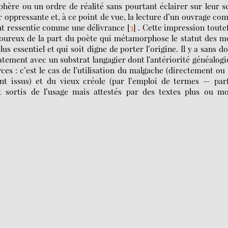
phère ou un ordre de réalité sans pourtant éclairer sur leur s
 oppressante et, à ce point de vue, la lecture d’un ouvrage c
nt ressentie comme une délivrance
[
3
]
. Cette impression toute
rigoureux de la part du poète qui métamorphose le statut des m
s essentiel et qui soit digne de porter l’origine. Il y a sans d
tement avec un substrat langagier dont l’antériorité généalog
s : c’est le cas de l’utilisation du malgache (directement ou
t issus) et du vieux créole (par l’emploi de termes — parf
t sortis de l’usage mais attestés par des textes plus ou m