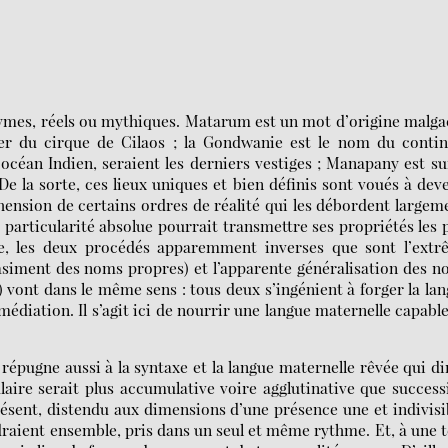
es, réels ou mythiques. Matarum est un mot d’origine malga
tier du cirque de Cilaos ; la Gondwanie est le nom du conti
l’océan Indien, seraient les derniers vestiges ; Manapany est su
De la sorte, ces lieux uniques et bien définis sont voués à dev
ension de certains ordres de réalité qui les débordent largem
a particularité absolue pourrait transmettre ses propriétés les 
te, les deux procédés apparemment inverses que sont l’extr
iment des noms propres) et l’apparente généralisation des 
ont dans le même sens : tous deux s’ingénient à forger la la
diation. Il s’agit ici de nourrir une langue maternelle capabl
répugne aussi à la syntaxe et la langue maternelle rêvée qui di
ulaire serait plus accumulative voire agglutinative que success
résent, distendu aux dimensions d’une présence une et indivisi
endraient ensemble, pris dans un seul et même rythme. Et, à une t