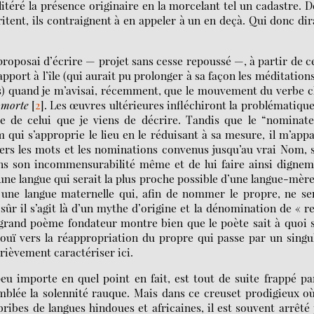
litéré la présence originaire en la morcelant tel un cadastre. D
fritent, ils contraignent à en appeler à un en deçà. Qui donc dir
 proposai d’écrire — projet sans cesse repoussé —, à partir de c
pport à l’île (qui aurait pu prolonger à sa façon les méditation
ues) quand je m’avisai, récemment, que le mouvement du verbe 
 morte
[
2
]
. Les œuvres ultérieures infléchiront la problématique
rse de celui que je viens de décrire. Tandis que le “nominat
 qui s’approprie le lieu en le réduisant à sa mesure, il m’app
ers les mots et les nominations convenus jusqu’au vrai Nom, 
 dans son incommensurabilité même et de lui faire ainsi digne
ger une langue qui serait la plus proche possible d’une langue-mèr
er une langue maternelle qui, afin de nommer le propre, ne se
ûr il s’agit là d’un mythe d’origine et la dénomination de « r
 grand poème fondateur montre bien que le poète sait à quoi 
inouï vers la réappropriation du propre qui passe par un singu
rièvement caractériser ici.
eu importe en quel point en fait, est tout de suite frappé pa
emblée la solennité rauque. Mais dans ce creuset prodigieux o
 bribes de langues hindoues et africaines, il est souvent arrêté