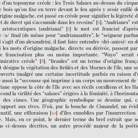
e d’un toponyme créole : les Trois Salazes au-dessus du cirqu
 bois qu’on fixe en terre devant le feu après y avoir enfilé d
origine malgache, est passé en créole pour signifier la légèreté d
et de duvet qui s’accumule dans les recoins”
[
6
]
. “Andrianes” es
ristocratiques (andriana)”
[
7
]
le mot est francisé d’après
 /a/ final (de même pour “andriamanitre”, le “seigneur parfu
 s’agit d’un alexandrin), il faut faire entendre /dri-an(es)/ en 
i les mots d’origine malgache, directe ou dérivée, passent pa
une francisation plus ou moins importante. “Wayo” serait 
mirative créole”
[
8
]
. “Branles” est un terme d’origine franç
t désigne la végétation des Brûlés et des Mornes de l’île, une s
ouverts (malgré une certaine incertitude parfois en raison d
ie aussi la “secousse qui imprime à un corps un mouvement de
ne oppose la côte de l’île avec ses récifs coralliens et les H
nd la virilité des “salazes” érigées à la féminité, à l’horizonta
sor des cimes. Une géographie symbolique se dessine qui, c
rapport aux rives. D’où, par la bouche de Cimandef, un évi
atif, une effloraison
[
10
]
d’îles ennoblies par l’insurrection
e. Mais, en ce point, le dernier terme du bref extrait que 
ns ci-dessus décrites, un autre procédé majeur de la poéti