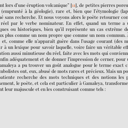
nt lors d’une éruption volcanique”
[
11
]
, de petites pierres pore
 (emprunté à la géologie), rare et, bien que l’étymologie (lap
nné sans recherche. Et nous voyons alors le poète retourner co
 réel par le verbe nominateur. En effet, quand un terme a 
iques ou historiques, bien qu’il représente un cas extrême d
s yeux plus comme un nom propre que comme un nom commun. À
le et, comme elle n’apparaît guère dans l’usage courant (des 
à un lexique pour savoir laquelle, voire faire un véritable ef
tion aussi minutieuse du réel, faite avec les mots qui convien
fin adéquatement et de donner l’impression de cerner, pour
 Gamaleya a pu trouver un goût analogue pour le terme exact 
mbolistes ont, eux, abusé de mots rares et précieux. Mais un p
tiente recherche des mots techniques et des notions les p
sement, le poète, et cela est particulier à Gamaleya, transforme
leur majuscule et en les construisant comme tels :