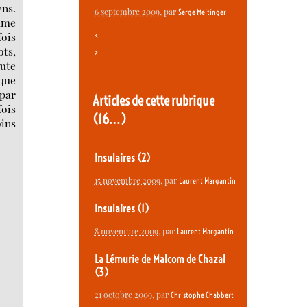
ens.
6 septembre 2009
, par
Serge Meitinger
omme
fois
<
ots,
>
oute
ique
 par
Articles de cette rubrique
ois
(16…)
oins
Insulaires (2)
15 novembre 2009
, par
Laurent Margantin
Insulaires (1)
8 novembre 2009
, par
Laurent Margantin
La Lémurie de Malcom de Chazal
(3)
21 octobre 2009
, par
Christophe Chabbert