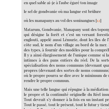
en quel sable ai-je à l’aube égaré ton image
le sel de gondwanie où ma langue est brûlure
où les manapanys au vol des soninangues
[
12
]
Matarum, Gondwanie, Manapany sont des toponym
qui désigne la forêt et c’est un versant fores
englouti, appelé aussi Lémurie, dont les îles de 
côte sud, le nom d’un village au bord de la mer. 
des types, à fournir des modèles pour la compréh
Il y a ainsi élargissement de l’unique comme si l
intimes à des pans entiers du réel. De la sor
spécialisation des noms communs (devenant quas
propres (devenant des sortes de noms communs) v
où le propre pourra se dire avec le minimum de mé
rendre le propre commun.
Mais une telle langue qui répugne à la médiation 
le propre et la continuité originelle du Réel ins
Tout devrait s’y donner à la fois en un instant p
Tout le passé, tout le présent, tout le futur y ti