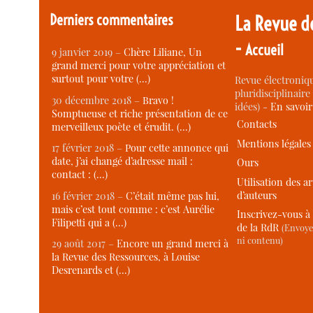
Derniers commentaires
La Revue d
-
Accueil
9 janvier 2019 –
Chère Liliane, Un
grand merci pour votre appréciation et
surtout pour votre (…)
Revue électroniqu
pluridisciplinaire 
30 décembre 2018 –
Bravo !
idées) -
En savoi
Somptueuse et riche présentation de ce
Contacts
merveilleux poète et érudit. (…)
Mentions légales
17 février 2018 –
Pour cette annonce qui
date, j’ai changé d’adresse mail :
Ours
contact : (…)
Utilisation des ar
d’auteurs
16 février 2018 –
C’était même pas lui,
mais c’est tout comme : c’est Aurélie
Inscrivez-vous à 
Filipetti qui a (…)
de la RdR
(Envoye
ni contenu)
29 août 2017 –
Encore un grand merci à
la Revue des Ressources, à Louise
Desrenards et (…)