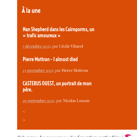
À la une
Nan Shepherd dans les Cairngorms, un
« trafic amoureux »
7 décembre 2025
, par
Cécile Vibarel
Pierre Mottron - I almost died
23 novembre 2025
, par
Pierre Mottron
CASTERUS OUEST, un portrait de mon
père.
29 septembre 2025
, par
Nicolas Losson
<
>