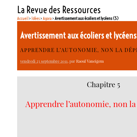
La Revue des Ressources
Accueil
>
Idées
>
Agora
>
Avertissement aux écoliers et lycéens (5)
Avertissement aux écoliers et lycéen
APPRENDRE L’AUTONOMIE, NON LA DÉ
vendredi 23 septembre 2011
, par
Raoul Vaneigem
Chapitre 5
Apprendre l’autonomie, non l