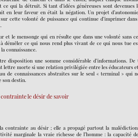
t ce qui la détruit. Si tant d’idées généreuses sont devenues 
it en leur faveur en était la négation. Un projet d’autonomi
r sur cette volonté de puissance qui continue d’imprimer dans
.
peur et le mensonge qui en résulte que dans une volonté sans c
à démêler ce qui nous rend plus vivant de ce qui nous tue es
à la connaissance.
tre disposition une somme considérable d’informations. De 
t lettre morte si une relation privilégiée entre les éducateurs e
eau de connaissances abstraites sur le seul « terminal » qui 
e son destin.
 contrainte le désir de savoir
 la contrainte au désir ; elle a propagé partout la malédictio
ctivité marginale la vraie richesse de l’homme : la capacité d