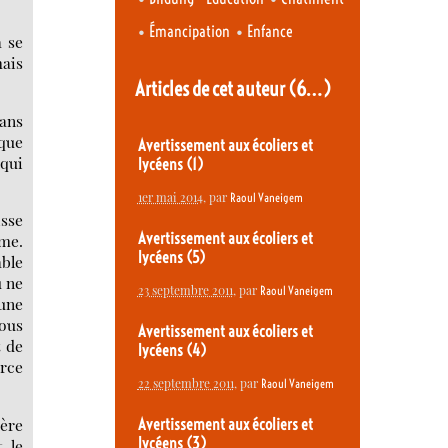
•
•
Émancipation
Enfance
à se
ais
Articles de cet auteur
(6…)
ans
que
Avertissement aux écoliers et
 qui
lycéens (1)
1er mai 2014
, par
Raoul Vaneigem
isse
Avertissement aux écoliers et
ême.
lycéens (5)
able
ù ne
23 septembre 2011
, par
Raoul Vaneigem
 une
vous
Avertissement aux écoliers et
t de
lycéens (4)
arce
22 septembre 2011
, par
Raoul Vaneigem
tère
Avertissement aux écoliers et
lycéens (3)
t le