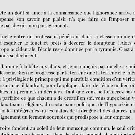
ête un goût si amer à la connaissance que l’ignorance arrive 
ispense son savoir par plaisir n’a que faire de l’imposer m
ire par devoir, non par agrément.
uelle entre un professeur pénétrant dans sa classe comme d
 esquiver le fouet et prêts à dévorer le dompteur ! Alors 
ope occidentale, l’école reste dominée par la tyrannie. C’est à
tions se déchirent.
 l’homme à la bête aux abois, et je ne conçois pas qu’elle se pu
rofesseur. Rien ne progresse par la terreur que la terreur elle-m
à privilégier le principe qui me paraît la condition d’un vérit
ssurance, il faudrait, pour l’appliquer, faire de l’école un lieu o
aibles, ni premiers ni derniers. Tant que vous ne formerez pas
 parfaire ce que chacun a de créatif en soi, vous aurez beau 
 fanatisme religieux, du sectarisme politique, de l’hypocrisie e
i les intégrismes, ni les mafias de la drogue et des affaires, p
nseignement un ferment sournois qui prédispose à leur emprise.
roite fondent au soleil de leur mensonge commun, le seul cri
quotidienne de chacun et dans le choix, auquel chaque instan