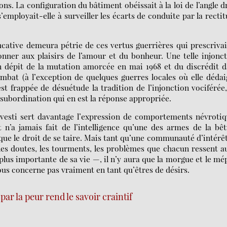
ns. La configuration du bâtiment obéissait à la loi de l’angle d
 s’employait-elle à surveiller les écarts de conduite par la recti
ducative demeura pétrie de ces vertus guerrières qui prescriva
onner aux plaisirs de l’amour et du bonheur. Une telle injonc
en dépit de la mutation amorcée en mai 1968 et du discrédit 
mbat (à l’exception de quelques guerres locales où elle déda
’est frappée de désuétude la tradition de l’injonction vociférée
’insubordination qui en est la réponse appropriée.
investi sert davantage l’expression de comportements névroti
t n’a jamais fait de l’intelligence qu’une des armes de la bêt
que le droit de se taire. Mais tant qu’une communauté d’intérê
 les doutes, les tourments, les problèmes que chacun ressent au
plus importante de sa vie —, il n’y aura que la morgue et le mé
us concerne pas vraiment en tant qu’êtres de désirs.
par la peur rend le savoir craintif