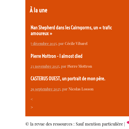
À la une
Nan Shepherd dans les Cairngorms, un « trafic
amoureux »
7 décembre 2025
, par
Cécile Vibarel
Pierre Mottron - I almost died
23 novembre 2025
, par
Pierre Mottron
CASTERUS OUEST, un portrait de mon père.
29 septembre 2025
, par
Nicolas Losson
<
>
© la revue des ressources : Sauf mention particulière |