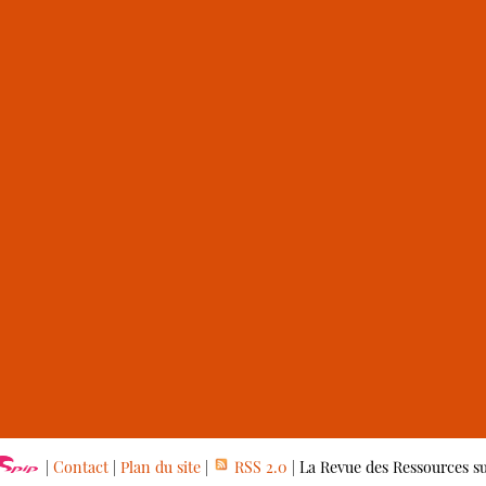
|
Contact
|
Plan du site
|
RSS 2.0
| La Revue des Ressources s