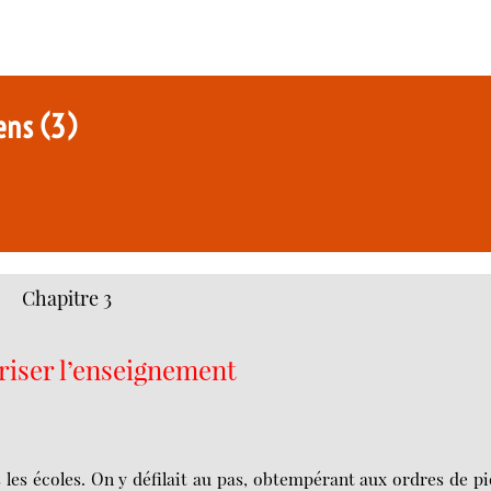
éens (3)
Chapitre 3
riser l’enseignement
les écoles. On y défilait au pas, obtempérant aux ordres de p