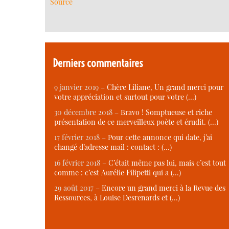
Source
Derniers commentaires
9 janvier 2019 –
Chère Liliane, Un grand merci pour
votre appréciation et surtout pour votre (…)
30 décembre 2018 –
Bravo ! Somptueuse et riche
présentation de ce merveilleux poète et érudit. (…)
17 février 2018 –
Pour cette annonce qui date, j’ai
changé d’adresse mail : contact : (…)
16 février 2018 –
C’était même pas lui, mais c’est tout
comme : c’est Aurélie Filipetti qui a (…)
29 août 2017 –
Encore un grand merci à la Revue des
Ressources, à Louise Desrenards et (…)