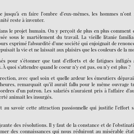
 jusqu’à en faire l’ombre d’eux-mêmes, les hommes n’ont f
nité reste à inventer.
dans le projet humain. On y perçoit de plus en plus comment 
ée sous le martèlement du travail. La vieille litanie familia
jours exprimé l’absurdité d’une société qui enjoignait de renonc
uisait la vie et ne laissait aux plaisirs que les couleurs de la m
sés pour s’étonner que tant d’efforts et de fatigues infligés
 À quoi s’attendre quand le coeur n’y est pas, ou n’y est plus ?
rection, avec quel soin et quelle ardeur les émeutiers dépava
heures, remarquait qu’il aurait fallu pour le même ouvrage t
ordres d’un patron. Les salariés n’auraient pris à l’affaire d’a
berté animait les insurgés.
it au savoir cette attraction passionnelle qui justifie l’effort 
eante des résolutions. Il y faut de la constance et de l’obstinat
mer des connaissances qui nous réduiront au misérable état