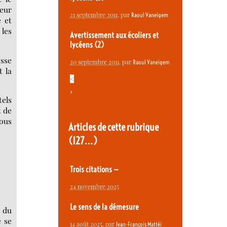
leur
21 septembre 2011
, par
Raoul Vaneigem
e et
 les
Avertissement aux écoliers et
lycéens (2)
esse
20 septembre 2011
, par
Raoul Vaneigem
t la
<
>
tels
t de
nous
Articles de cette rubrique
(127…)
Trois citations —
24 novembre 2025
Le sens de la démesure
n du
e se
14 août 2025
, par
Jean-François Mattéi