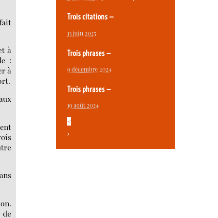
Trois citations —
ait
13 juin 2025
et à
Trois phrases —
le :
9 décembre 2024
er à
ort.
Trois phrases —
 aux
19 août 2024
<
ient
>
rois
utre
sans
ion.
 de