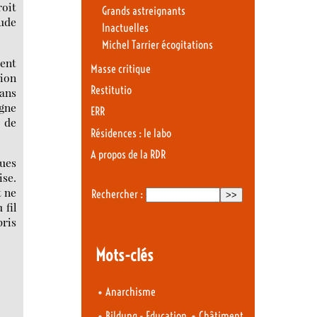
roit
Grands astreignants
tude
Inactuelles
Michel Tarrier écogitations
ient
Masse critique
tion
Restitutio
dans
igne
ERR
, de
Résidences : le labo
A propos de la RDR
ques
ise.
t ne
Rechercher :
 fil
pris
Mots-clés
•
Anarchisme
•
•
Bildung - Education
Châtiment