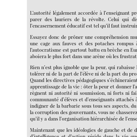
L’autorité légalement accordée à l’enseignant pr
parer des lauriers de la révolte. Celui qui d
l’encasernement éducatif est tel qu’il faut instru
Essayez donc de prôner une compréhension mut
une cage aux fauves et des potaches rompus à
l’autocratisme est partout battu en brèche en Eur
aboiera le plus fort dans une arène où les frustra
Rien n’est plus ignoble que la peur, qui rabaisse
tolérer ni de la part de l’élève ni de la part du p
Quand les directives pédagogiques s’échineraient 
apprentissage de la vie : ôter la peur et donner l’a
règnent ni autorité ni soumission, ni forts ni f
communauté d’élèves et d’enseignants attachés à
indigner de la barbarie sous tous ses aspects, du
la corruption des gouvernants, vous ne chasserez n
qu’il y a dans l’organisation hiérarchisée de l’e
Maintenant que les idéologies de gauche et de d
d’intelligence et d’action réside dans la vie 