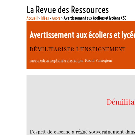
La Revue des Ressources
Accueil
>
Idées
>
Agora
>
Avertissement aux écoliers et lycéens (3)
Avertissement aux écoliers et lyc
DÉMILITARISER L’ENSEIGNEMENT
mercredi 21 septembre 2011
, par
Raoul Vaneigem
Démilita
L’esprit de caserne a régné souverainement dans 