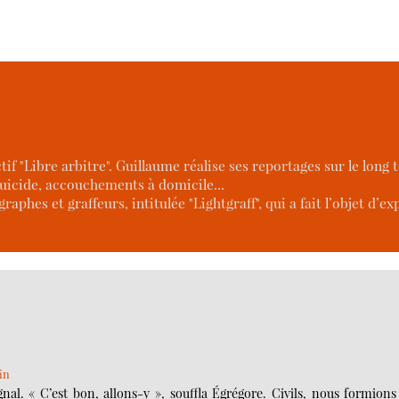
if "Libre arbitre". Guillaume réalise ses reportages sur le lon
uicide, accouchements à domicile...
raphes et graffeurs, intitulée "Lightgraff", qui a fait l’objet d’e
in
gnal. « C’est bon, allons-y », souffla Égrégore. Civils, nous formion