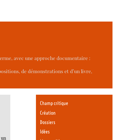
g terme, avec une approche documentaire :
xpositions, de démonstrations et d’un livre,
Champ critique
Création
Dossiers
Idées
s un