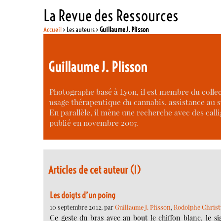
La Revue des Ressources
Accueil
> Les auteurs >
Guillaume J. Plisson
Guillaume J. Plisson
Photographe basé à Lyon, il est membre du collect
usage thérapeutique du cannabis, assistance au s
En parallèle, il mène une recherche avec des callig
publié en novembre 2007.
Articles de cet auteur (1)
Les doigts d’un poing
10 septembre 2012, par
Guillaume J. Plisson
,
Rodolphe Christ
Ce geste du bras avec au bout le chiffon blanc, le si