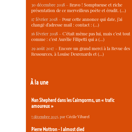
30 décembre 2018 –
Bravo ! Somptueuse et riche
présentation de ce merveilleux poète et érudit. (…)
17 février 2018 –
Pour cette annonce qui date, j’ai
changé d’adresse mail : contact : (…)
16 février 2018 –
C’était même pas lui, mais c’est tout
comme : c’est Aurélie Filipetti qui a (…)
29 août 2017 –
Encore un grand merci à la Revue des
Ressources, à Louise Desrenards et (…)
À la une
Nan Shepherd dans les Cairngorms, un « trafic
amoureux »
7 décembre 2025
, par
Cécile Vibarel
Pierre Mottron - I almost died