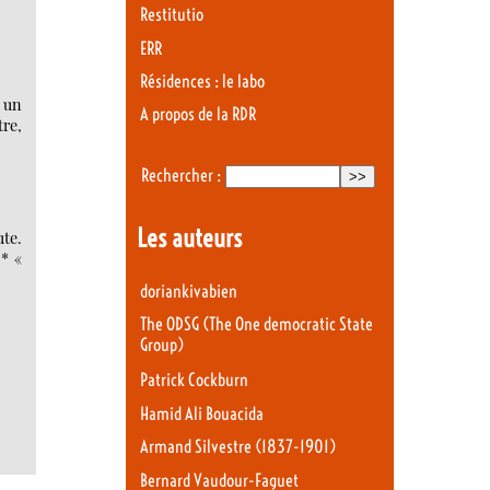
Restitutio
ERR
Résidences : le labo
 un
A propos de la RDR
tre,
Rechercher :
Les auteurs
ute.
 * «
doriankivabien
The ODSG (The One democratic State
Group)
Patrick Cockburn
Hamid Ali Bouacida
Armand Silvestre (1837-1901)
Bernard Vaudour-Faguet