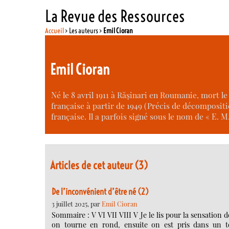
La Revue des Ressources
Accueil
> Les auteurs >
Emil Cioran
Emil Cioran
Né le 8 avril 1911 à Răşinari en Roumanie, mort l
française à partir de 1949 (Précis de décompositi
française. Il a parfois signé sous le nom de « E. M
Articles de cet auteur (3)
De l’inconvénient d’être né (2)
3 juillet 2025, par
Emil Cioran
Sommaire : V VI VII VIII V Je le lis pour la sensation
on tourne en rond, ensuite on est pris dans un tou