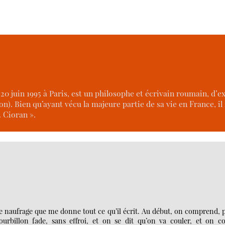
e 20 juin 1995 à Paris, est un philosophe et écrivain roumain, d’
on). Bien qu’ayant vécu la majeure partie de sa vie en France, il
. Cioran ».
 de naufrage que me donne tout ce qu’il écrit. Au début, on comprend, 
rbillon fade, sans effroi, et on se dit qu’on va couler, et on co