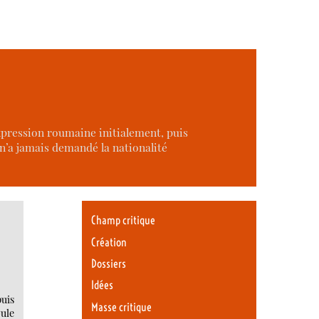
expression roumaine initialement, puis
 n’a jamais demandé la nationalité
Champ critique
Création
Dossiers
Idées
puis
Masse critique
ule