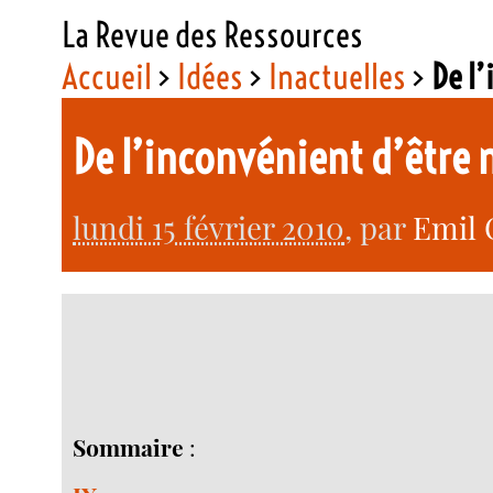
La Revue des Ressources
Accueil
>
Idées
>
Inactuelles
>
De l
De l’inconvénient d’être 
lundi 15 février 2010
, par
Emil 
Sommaire
: