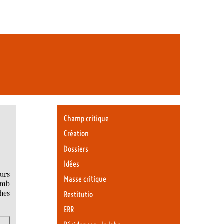
Champ critique
Création
Dossiers
Idées
eurs
Masse critique
lomb
hes
Restitutio
ERR