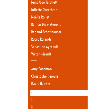
Igino Ugo Tarchetti
Juliette Gheerbrant
Noëlle Rollet
Ramon Diaz-Eterovic
Renaud Schaffhauser
Rocco Rorandelli
Sebastien Ayreault
Victor Hérault
***
Amy Goodman
Christophe Dejours
David Hawkes
1
2
3