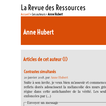
La Revue des Ressources
Accueil
> Les auteurs >
Anne Hubert
Anne Hubert
Articles de cet auteur (1)
Contrastes simultanés
20 janvier 2018, par
Anne Hubert
Suite à son invite, je veux bien m’asseoir et commencer l
reflets dorés adoucissent la mélancolie des murs gri
règne dans cette antichambre de la vérité. Les seul
enfoncées par (…)
Envoyer un message