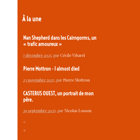
À la une
Nan Shepherd dans les Cairngorms, un
« trafic amoureux »
7 décembre 2025
, par
Cécile Vibarel
Pierre Mottron - I almost died
23 novembre 2025
, par
Pierre Mottron
CASTERUS OUEST, un portrait de mon
père.
29 septembre 2025
, par
Nicolas Losson
<
>