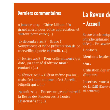
Derniers commentaires
La Revue d
-
Accueil
9 janvier 2019 –
Chère Liliane, Un
grand merci pour votre appréciation et
surtout pour votre (…)
Revue électroniqu
pluridisciplinaire 
30 décembre 2018 –
Bravo !
idées) -
En savoi
Somptueuse et riche présentation de ce
Contacts
merveilleux poète et érudit. (…)
Mentions légales
17 février 2018 –
Pour cette annonce qui
date, j’ai changé d’adresse mail :
Ours
contact : (…)
Utilisation des ar
d’auteurs
16 février 2018 –
C’était même pas lui,
mais c’est tout comme : c’est Aurélie
Inscrivez-vous à 
Filipetti qui a (…)
de la RdR
(Envoye
ni contenu)
29 août 2017 –
Encore un grand merci à
la Revue des Ressources, à Louise
Desrenards et (…)