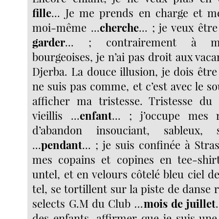
fille
... Je me prends en charge et m
moi-même ...
cherche
... ; je veux êtr
garder
... ; contrairement à m
bourgeoises, je n’ai pas droit aux vaca
Djerba. La douce illusion, je dois êt
ne suis pas comme, et c’est avec le so
afficher ma tristesse. Tristesse du
vieillis ...
enfant
... ; j’occupe mes r
d’abandon insouciant, sableux, 
...
pendant
... ; je suis confinée à Str
mes copains et copines en tee-shir
untel, et en velours côtelé bleu ciel 
tel, se tortillent sur la piste de danse
selects G.M du Club
…
mois de juillet
des enfants, affirmer que je suis une