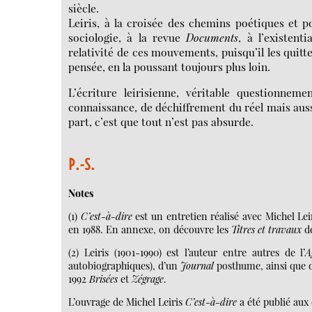
siècle.
Leiris, à la croisée des chemins poétiques et p
sociologie, à la revue
Documents
, à l’existent
relativité de ces mouvements, puisqu’il les quit
pensée, en la poussant toujours plus loin.
L’écriture leirisienne, véritable questionnem
connaissance, de déchiffrement du réel mais aussi
part, c’est que tout n’est pas absurde.
P.-S.
Notes
(1)
C’est-à-dire
est un entretien réalisé avec Michel Leir
en 1988. En annexe, on découvre les
Titres et travaux
de
(2) Leiris (1901-1990) est l’auteur entre autres de l’
A
autobiographiques), d’un
Journal
posthume, ainsi que d
1992
Brisées
et
Zégrage
.
L’ouvrage de Michel Leiris
C’est-à-dire
a été publié aux