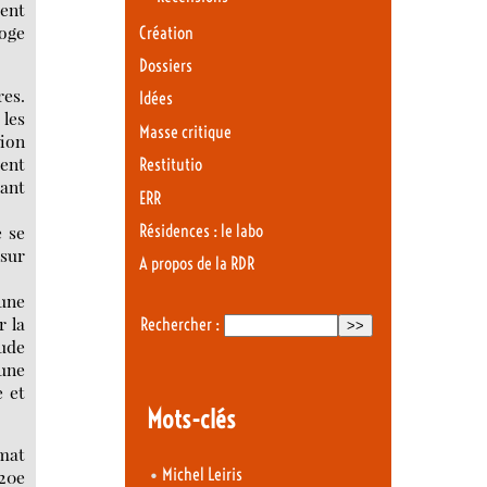
ment
roge
Création
Dossiers
res.
Idées
 les
Masse critique
tion
ent
Restitutio
sant
ERR
e se
Résidences : le labo
 sur
A propos de la RDR
’une
r la
Rechercher :
tude
 une
e et
Mots-clés
imat
•
Michel Leiris
 20e