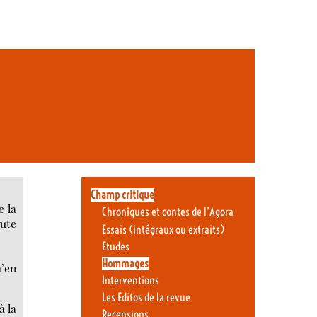
Champ critique
e la
Chroniques et contes de l’Agora
oute
Essais (intégraux ou extraits)
Etudes
Hommages
m’en
Interventions
Les Editos de la revue
à la
Recensions