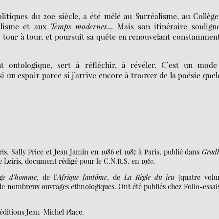
olitiques du 20e siècle, a été mêlé au Surréalisme, au Collèg
ialisme et aux
Temps modernes
... Mais son itinéraire soulign
te tour à tour, et poursuit sa quête en renouvelant constammen
ent ontologique, sert à réfléchir, à révéler. C’est un mode
 un espoir parce si j’arrive encore à trouver de la poésie que
is, Sally Price et Jean Jamin en 1986 et 1987 à Paris, publié dans
Grad
 Leiris, document rédigé pour le C.N.R.S. en 1967.
ge d’homme
, de l’
Afrique fantôme
, de
La Règle du jeu
(quatre vol
e nombreux ouvrages ethnologiques. Ont été publiés chez Folio-essai
 éditions Jean-Michel Place.