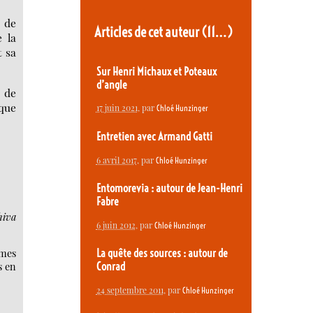
e de
Articles de cet auteur
(11…)
e la
t sa
Sur Henri Michaux et Poteaux
d’angle
 de
lque
17 juin 2021
, par
Chloé Hunzinger
Entretien avec Armand Gatti
6 avril 2017
, par
Chloé Hunzinger
Entomorevia : autour de Jean-Henri
Fabre
hiva
6 juin 2012
, par
Chloé Hunzinger
umes
La quête des sources : autour de
s en
Conrad
24 septembre 2011
, par
Chloé Hunzinger