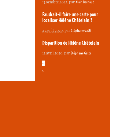
13 octobre 2022
, par
Alain Bernaud
Faudrait-il faire une carte pour
localiser Hélène Châtelain ?
23 août 2020
, par
Stéphane Gatti
Disparition de Hélène Châtelain
12 avril 2020
, par
Stéphane Gatti
<
>