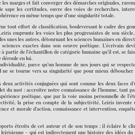
e les marges et fait converger des démarches originales, rare
le sape les certitudes, ouvre des voies de recherches, inter
cohérence en même temps que d’une singularité totale.
êne tout effort de classification, bouleversant le cadre des gen
ris emprunte les voies les plus progressistes de son siècle,
es unes les autres, détournant les sciences humaines en direc
 sciences exactes dans son oeuvre poétique. L’écrivain devi
 partir de l’échantillon de catégorie humaine qu’il est, se fai
 déroule en lui.
’individualité, parce qu’un homme de nos jours qui se respect
 Il ne se tourne vers sa singularité que pour mieux déboucher
les deux activités conjuguées qui sont comme les deux faces d
et du mot : accroître notre connaissance de l’homme, tant pa
’expérience poétique, que par la voie moins personnelle de l’é
tivité, la prise en compte de la subjectivité, Leiris invente
ience et morale d’action, connaissance et intervention, enquêt
ports étroits de cet auteur et de son temps ; il éclaire le cl
e leirisienne - qui est indirectement une histoire des idées du