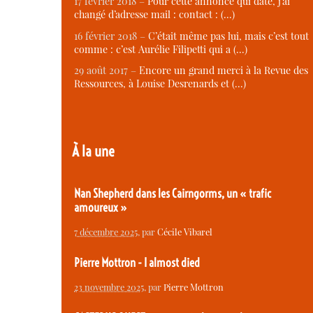
17 février 2018 –
Pour cette annonce qui date, j’ai
changé d’adresse mail : contact : (…)
16 février 2018 –
C’était même pas lui, mais c’est tout
comme : c’est Aurélie Filipetti qui a (…)
29 août 2017 –
Encore un grand merci à la Revue des
Ressources, à Louise Desrenards et (…)
À la une
Nan Shepherd dans les Cairngorms, un « trafic
amoureux »
7 décembre 2025
, par
Cécile Vibarel
Pierre Mottron - I almost died
23 novembre 2025
, par
Pierre Mottron