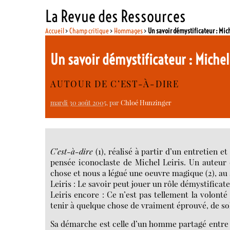
La Revue des Ressources
Accueil
>
Champ critique
>
Hommages
>
Un savoir démystificateur : Mich
Un savoir démystificateur : Michel
AUTOUR DE C’EST-À-DIRE
mardi 30 août 2005
, par
Chloé Hunzinger
C’est-à-dire
(1), réalisé à partir d’un entretien 
pensée iconoclaste de Michel Leiris. Un auteur q
chose et nous a légué une oeuvre magique (2), au 
Leiris : Le savoir peut jouer un rôle démystificateu
Leiris encore : Ce n’est pas tellement la volont
tenir à quelque chose de vraiment éprouvé, de so
Sa démarche est celle d’un homme partagé entre poé