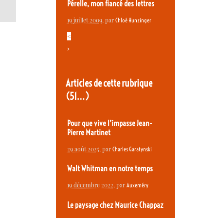
Pérelle, mon fiancé des lettres
19 juillet 2009
, par
Chloé Hunzinger
<
>
Articles de cette rubrique
(51…)
Pour que vive l’impasse Jean-
Pierre Martinet
29 août 2025
, par
Charles Garatynski
Walt Whitman en notre temps
19 décembre 2022
, par
Auxeméry
Le paysage chez Maurice Chappaz